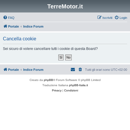
TerreMotor.it
FAQ
Iscriviti
Login
Portale
Indice Forum
Cancella cookie
Sei sicuro di volere cancellare tutti i cookie di questa Board?
Portale
Indice Forum
Tutti gli orari sono
UTC+02:00
Creato da
phpBB
® Forum Software © phpBB Limited
Traduzione Italiana
phpBB-Italia.it
Privacy
|
Condizioni