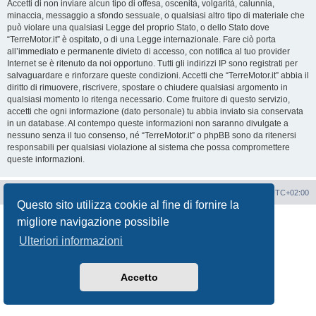
Accetti di non inviare alcun tipo di offesa, oscenità, volgarità, calunnia,
minaccia, messaggio a sfondo sessuale, o qualsiasi altro tipo di materiale che
può violare una qualsiasi Legge del proprio Stato, o dello Stato dove
“TerreMotor.it” è ospitato, o di una Legge internazionale. Fare ciò porta
all’immediato e permanente divieto di accesso, con notifica al tuo provider
Internet se è ritenuto da noi opportuno. Tutti gli indirizzi IP sono registrati per
salvaguardare e rinforzare queste condizioni. Accetti che “TerreMotor.it” abbia il
diritto di rimuovere, riscrivere, spostare o chiudere qualsiasi argomento in
qualsiasi momento lo ritenga necessario. Come fruitore di questo servizio,
accetti che ogni informazione (dato personale) tu abbia inviato sia conservata
in un database. Al contempo queste informazioni non saranno divulgate a
nessuno senza il tuo consenso, né “TerreMotor.it” o phpBB sono da ritenersi
responsabili per qualsiasi violazione al sistema che possa compromettere
queste informazioni.
Portale
Indice Forum
Tutti gli orari sono
UTC+02:00
Questo sito utilizza cookie al fine di fornire la
Creato da
phpBB
® Forum Software © phpBB Limited
migliore navigazione possibile
Traduzione Italiana
phpBB-Italia.it
Ulteriori informazioni
Privacy
|
Condizioni
Accetto