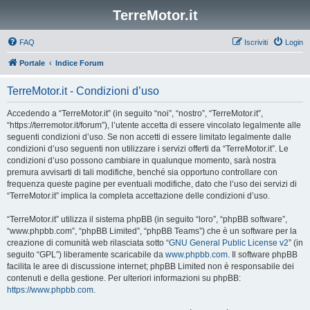
TerreMotor.it
FAQ
Iscriviti
Login
Portale
Indice Forum
TerreMotor.it - Condizioni d’uso
Accedendo a “TerreMotor.it” (in seguito “noi”, “nostro”, “TerreMotor.it”,
“https://terremotor.it/forum”), l’utente accetta di essere vincolato legalmente alle
seguenti condizioni d’uso. Se non accetti di essere limitato legalmente dalle
condizioni d’uso seguenti non utilizzare i servizi offerti da “TerreMotor.it”. Le
condizioni d’uso possono cambiare in qualunque momento, sarà nostra
premura avvisarti di tali modifiche, benché sia opportuno controllare con
frequenza queste pagine per eventuali modifiche, dato che l’uso dei servizi di
“TerreMotor.it” implica la completa accettazione delle condizioni d’uso.
“TerreMotor.it” utilizza il sistema phpBB (in seguito “loro”, “phpBB software”,
“www.phpbb.com”, “phpBB Limited”, “phpBB Teams”) che è un software per la
creazione di comunità web rilasciata sotto “
GNU General Public License v2
” (in
seguito “GPL”) liberamente scaricabile da
www.phpbb.com
. Il software phpBB
facilita le aree di discussione internet; phpBB Limited non è responsabile dei
contenuti e della gestione. Per ulteriori informazioni su phpBB:
https://www.phpbb.com
.