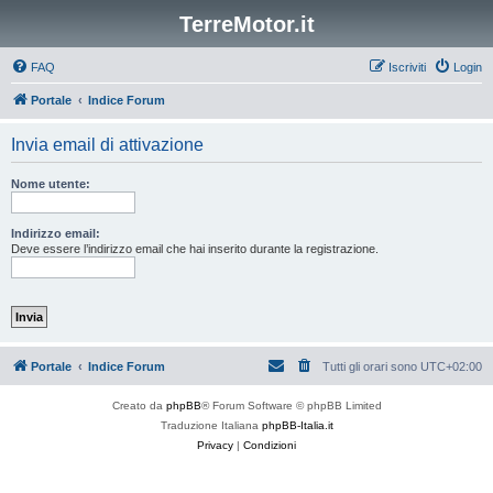
TerreMotor.it
FAQ
Iscriviti
Login
Portale
Indice Forum
Invia email di attivazione
Nome utente:
Indirizzo email:
Deve essere l’indirizzo email che hai inserito durante la registrazione.
Portale
Indice Forum
Tutti gli orari sono
UTC+02:00
Creato da
phpBB
® Forum Software © phpBB Limited
Traduzione Italiana
phpBB-Italia.it
Privacy
|
Condizioni