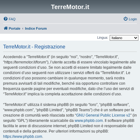
TerreMotor.it
FAQ
Login
Portale
Indice Forum
Lingua:
TerreMotor.it - Registrazione
Accedendo a “TerreMotor.it” (in seguito “noi”, “nostro”, “TerreMotor.it”,
“https://terremotor.it/forum”), l’utente accetta di essere vincolato legalmente alle
seguenti condizioni d’uso. Se non accetti di essere limitato legalmente dalle
condizioni d’uso seguenti non utilizzare i servizi offerti da “TerreMotor.it”. Le
condizioni d’uso possono cambiare in qualunque momento, sarà nostra
premura avvisarti di tali modifiche, benché sia opportuno controllare con
frequenza queste pagine per eventuali modifiche, dato che l’uso dei servizi di
“TerreMotor.it” implica la completa accettazione delle condizioni d’uso.
“TerreMotor.it” utilizza il sistema phpBB (in seguito “loro”, “phpBB software”,
“www.phpbb.com”, “phpBB Limited”, “phpBB Teams”) che è un software per la
creazione di comunità web rilasciata sotto “
GNU General Public License v2
” (in
seguito “GPL”) liberamente scaricabile da
www.phpbb.com
. Il software phpBB
facilita le aree di discussione internet; phpBB Limited non è responsabile dei
contenuti e della gestione. Per ulteriori informazioni su phpBB:
https://www.phpbb.com
.