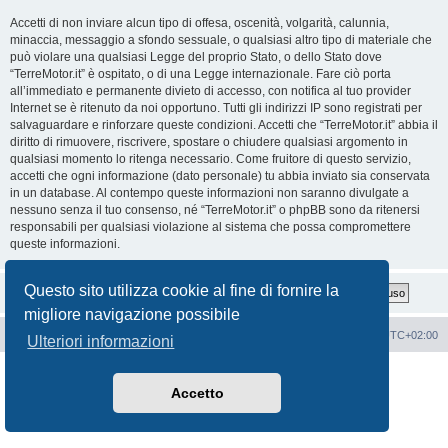
Accetti di non inviare alcun tipo di offesa, oscenità, volgarità, calunnia,
minaccia, messaggio a sfondo sessuale, o qualsiasi altro tipo di materiale che
può violare una qualsiasi Legge del proprio Stato, o dello Stato dove
“TerreMotor.it” è ospitato, o di una Legge internazionale. Fare ciò porta
all’immediato e permanente divieto di accesso, con notifica al tuo provider
Internet se è ritenuto da noi opportuno. Tutti gli indirizzi IP sono registrati per
salvaguardare e rinforzare queste condizioni. Accetti che “TerreMotor.it” abbia il
diritto di rimuovere, riscrivere, spostare o chiudere qualsiasi argomento in
qualsiasi momento lo ritenga necessario. Come fruitore di questo servizio,
accetti che ogni informazione (dato personale) tu abbia inviato sia conservata
in un database. Al contempo queste informazioni non saranno divulgate a
nessuno senza il tuo consenso, né “TerreMotor.it” o phpBB sono da ritenersi
responsabili per qualsiasi violazione al sistema che possa compromettere
queste informazioni.
Questo sito utilizza cookie al fine di fornire la
migliore navigazione possibile
Portale
Indice Forum
Tutti gli orari sono
UTC+02:00
Ulteriori informazioni
Creato da
phpBB
® Forum Software © phpBB Limited
Traduzione Italiana
phpBB-Italia.it
Accetto
Privacy
|
Condizioni