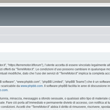
or.it”, “https://terremotor.it/forum”), l’utente accetta di essere vincolato legalmente 
vizi offerti da “TerreMotor.it”. Le condizioni d’uso possono cambiare in qualunque m
ali modifiche, dato che l’uso dei servizi di “TerreMotor.it” implica la completa acc
phpBB software”, “www.phpbb.com”, “phpBB Limited”, “phpBB Teams”) che è un software 
e scaricabile da
www.phpbb.com
. Il software phpBB facilita le aree di discussione
bb.com
.
 calunnia, minaccia, messaggio a sfondo sessuale, o qualsiasi altro tipo di materiale
ale. Fare ciò porta all’immediato e permanente divieto di accesso, con notifica al tuo
e condizioni. Accetti che “TerreMotor.it” abbia il diritto di rimuovere, riscrivere, s