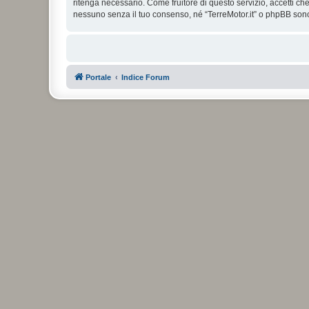
ritenga necessario. Come fruitore di questo servizio, accetti c
nessuno senza il tuo consenso, né “TerreMotor.it” o phpBB sono
Portale
Indice Forum