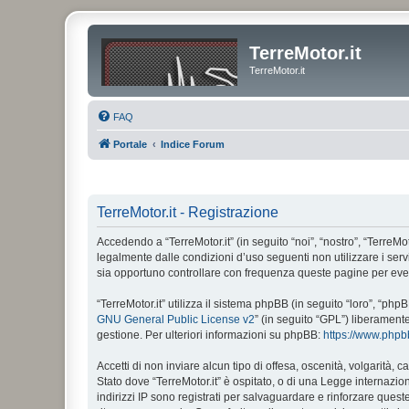
TerreMotor.it
TerreMotor.it
FAQ
Portale
Indice Forum
TerreMotor.it - Registrazione
Accedendo a “TerreMotor.it” (in seguito “noi”, “nostro”, “TerreMot
legalmente dalle condizioni d’uso seguenti non utilizzare i ser
sia opportuno controllare con frequenza queste pagine per eventu
“TerreMotor.it” utilizza il sistema phpBB (in seguito “loro”, “
GNU General Public License v2
” (in seguito “GPL”) liberament
gestione. Per ulteriori informazioni su phpBB:
https://www.php
Accetti di non inviare alcun tipo di offesa, oscenità, volgarità,
Stato dove “TerreMotor.it” è ospitato, o di una Legge internazion
indirizzi IP sono registrati per salvaguardare e rinforzare quest