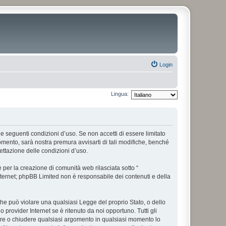
Login
Lingua:
alle seguenti condizioni d’uso. Se non accetti di essere limitato
omento, sarà nostra premura avvisarti di tali modifiche, benché
ettazione delle condizioni d’uso.
per la creazione di comunità web rilasciata sotto “
 internet; phpBB Limited non è responsabile dei contenuti e della
 che può violare una qualsiasi Legge del proprio Stato, o dello
 provider Internet se è ritenuto da noi opportuno. Tutti gli
postare o chiudere qualsiasi argomento in qualsiasi momento lo