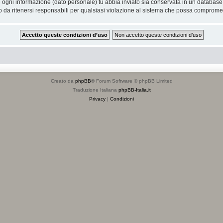
he ogni informazione (dato personale) tu abbia inviato sia conservata in un databa
 da ritenersi responsabili per qualsiasi violazione al sistema che possa compromet
Creato da
phpBB
® Forum Software © phpBB Limited
Traduzione Italiana
phpBB-Italia.it
Privacy
|
Condizioni