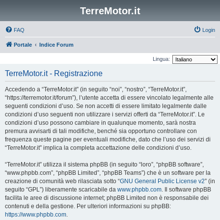
TerreMotor.it
FAQ
Login
Portale
Indice Forum
Lingua:
TerreMotor.it - Registrazione
Accedendo a “TerreMotor.it” (in seguito “noi”, “nostro”, “TerreMotor.it”,
“https://terremotor.it/forum”), l’utente accetta di essere vincolato legalmente alle
seguenti condizioni d’uso. Se non accetti di essere limitato legalmente dalle
condizioni d’uso seguenti non utilizzare i servizi offerti da “TerreMotor.it”. Le
condizioni d’uso possono cambiare in qualunque momento, sarà nostra
premura avvisarti di tali modifiche, benché sia opportuno controllare con
frequenza queste pagine per eventuali modifiche, dato che l’uso dei servizi di
“TerreMotor.it” implica la completa accettazione delle condizioni d’uso.
“TerreMotor.it” utilizza il sistema phpBB (in seguito “loro”, “phpBB software”,
“www.phpbb.com”, “phpBB Limited”, “phpBB Teams”) che è un software per la
creazione di comunità web rilasciata sotto “
GNU General Public License v2
” (in
seguito “GPL”) liberamente scaricabile da
www.phpbb.com
. Il software phpBB
facilita le aree di discussione internet; phpBB Limited non è responsabile dei
contenuti e della gestione. Per ulteriori informazioni su phpBB:
https://www.phpbb.com
.