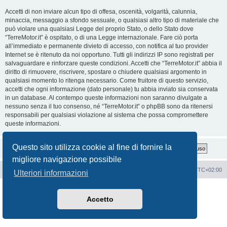
Accetti di non inviare alcun tipo di offesa, oscenità, volgarità, calunnia,
minaccia, messaggio a sfondo sessuale, o qualsiasi altro tipo di materiale che
può violare una qualsiasi Legge del proprio Stato, o dello Stato dove
“TerreMotor.it” è ospitato, o di una Legge internazionale. Fare ciò porta
all’immediato e permanente divieto di accesso, con notifica al tuo provider
Internet se è ritenuto da noi opportuno. Tutti gli indirizzi IP sono registrati per
salvaguardare e rinforzare queste condizioni. Accetti che “TerreMotor.it” abbia il
diritto di rimuovere, riscrivere, spostare o chiudere qualsiasi argomento in
qualsiasi momento lo ritenga necessario. Come fruitore di questo servizio,
accetti che ogni informazione (dato personale) tu abbia inviato sia conservata
in un database. Al contempo queste informazioni non saranno divulgate a
nessuno senza il tuo consenso, né “TerreMotor.it” o phpBB sono da ritenersi
responsabili per qualsiasi violazione al sistema che possa compromettere
queste informazioni.
Questo sito utilizza cookie al fine di fornire la
migliore navigazione possibile
Portale
Indice Forum
Tutti gli orari sono
UTC+02:00
Ulteriori informazioni
Creato da
phpBB
® Forum Software © phpBB Limited
Traduzione Italiana
phpBB-Italia.it
Accetto
Privacy
|
Condizioni