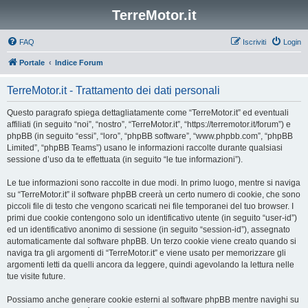
TerreMotor.it
FAQ
Iscriviti
Login
Portale
Indice Forum
TerreMotor.it - Trattamento dei dati personali
Questo paragrafo spiega dettagliatamente come “TerreMotor.it” ed eventuali
affiliati (in seguito “noi”, “nostro”, “TerreMotor.it”, “https://terremotor.it/forum”) e
phpBB (in seguito “essi”, “loro”, “phpBB software”, “www.phpbb.com”, “phpBB
Limited”, “phpBB Teams”) usano le informazioni raccolte durante qualsiasi
sessione d’uso da te effettuata (in seguito “le tue informazioni”).
Le tue informazioni sono raccolte in due modi. In primo luogo, mentre si naviga
su “TerreMotor.it” il software phpBB creerà un certo numero di cookie, che sono
piccoli file di testo che vengono scaricati nei file temporanei del tuo browser. I
primi due cookie contengono solo un identificativo utente (in seguito “user-id”)
ed un identificativo anonimo di sessione (in seguito “session-id”), assegnato
automaticamente dal software phpBB. Un terzo cookie viene creato quando si
naviga tra gli argomenti di “TerreMotor.it” e viene usato per memorizzare gli
argomenti letti da quelli ancora da leggere, quindi agevolando la lettura nelle
tue visite future.
Possiamo anche generare cookie esterni al software phpBB mentre navighi su