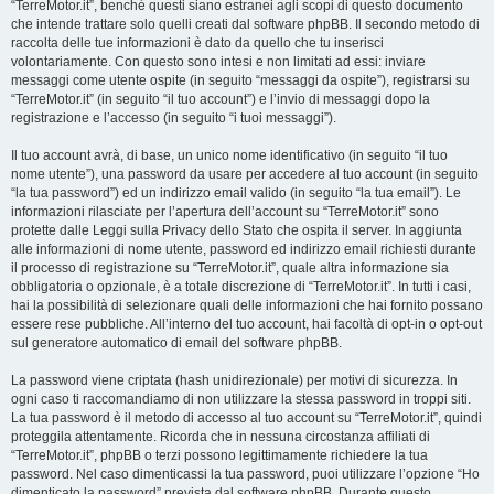
“TerreMotor.it”, benché questi siano estranei agli scopi di questo documento
che intende trattare solo quelli creati dal software phpBB. Il secondo metodo di
raccolta delle tue informazioni è dato da quello che tu inserisci
volontariamente. Con questo sono intesi e non limitati ad essi: inviare
messaggi come utente ospite (in seguito “messaggi da ospite”), registrarsi su
“TerreMotor.it” (in seguito “il tuo account”) e l’invio di messaggi dopo la
registrazione e l’accesso (in seguito “i tuoi messaggi”).
Il tuo account avrà, di base, un unico nome identificativo (in seguito “il tuo
nome utente”), una password da usare per accedere al tuo account (in seguito
“la tua password”) ed un indirizzo email valido (in seguito “la tua email”). Le
informazioni rilasciate per l’apertura dell’account su “TerreMotor.it” sono
protette dalle Leggi sulla Privacy dello Stato che ospita il server. In aggiunta
alle informazioni di nome utente, password ed indirizzo email richiesti durante
il processo di registrazione su “TerreMotor.it”, quale altra informazione sia
obbligatoria o opzionale, è a totale discrezione di “TerreMotor.it”. In tutti i casi,
hai la possibilità di selezionare quali delle informazioni che hai fornito possano
essere rese pubbliche. All’interno del tuo account, hai facoltà di opt-in o opt-out
sul generatore automatico di email del software phpBB.
La password viene criptata (hash unidirezionale) per motivi di sicurezza. In
ogni caso ti raccomandiamo di non utilizzare la stessa password in troppi siti.
La tua password è il metodo di accesso al tuo account su “TerreMotor.it”, quindi
proteggila attentamente. Ricorda che in nessuna circostanza affiliati di
“TerreMotor.it”, phpBB o terzi possono legittimamente richiedere la tua
password. Nel caso dimenticassi la tua password, puoi utilizzare l’opzione “Ho
dimenticato la password” prevista dal software phpBB. Durante questo