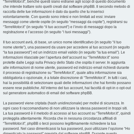
“TerreMotor.it”, benché questi siano estranei agli scopi di questo documento
che intende trattare solo quelli creati dal software phpBB. Il secondo metodo di
raccolta delle tue informazioni è dato da quello che tu inserisci
volontariamente. Con questo sono intesi e non limitati ad essi: inviare
messaggi come utente ospite (in seguito “messaggi da ospite”), registrarsi su
“TerreMotor.it” (in seguito “il tuo account”) e l’invio di messaggi dopo la
registrazione e l’accesso (in seguito “i tuoi messaggi”).
Il tuo account avrà, di base, un unico nome identificativo (in seguito “il tuo
nome utente”), una password da usare per accedere al tuo account (in seguito
“la tua password”) ed un indirizzo email valido (in seguito “la tua email”). Le
informazioni rilasciate per l’apertura dell’account su “TerreMotor.it” sono
protette dalle Leggi sulla Privacy dello Stato che ospita il server. In aggiunta
alle informazioni di nome utente, password ed indirizzo email richiesti durante
il processo di registrazione su “TerreMotor.it”, quale altra informazione sia
obbligatoria o opzionale, è a totale discrezione di “TerreMotor.it”. In tutti i casi,
hai la possibilità di selezionare quali delle informazioni che hai fornito possano
essere rese pubbliche. All’interno del tuo account, hai facoltà di opt-in o opt-out
sul generatore automatico di email del software phpBB.
La password viene criptata (hash unidirezionale) per motivi di sicurezza. In
ogni caso ti raccomandiamo di non utilizzare la stessa password in troppi siti.
La tua password è il metodo di accesso al tuo account su “TerreMotor.it”, quindi
proteggila attentamente. Ricorda che in nessuna circostanza affiliati di
“TerreMotor.it”, phpBB o terzi possono legittimamente richiedere la tua
password. Nel caso dimenticassi la tua password, puoi utilizzare l’opzione “Ho
dimenticato la password” prevista dal software phpBB. Durante questo