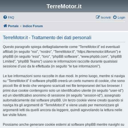
TerreMotor.it
FAQ
Iscriviti
Login
Portale
Indice Forum
TerreMotor.it - Trattamento dei dati personali
Questo paragrafo spiega dettagliatamente come “TerreMotor.it” ed eventuali
affiliati (in seguito “noi”, “nostro”, “TerreMotor.it”, “https://terremotor.it/forum”) e
phpBB (in seguito “essi”, “loro”, “phpBB software”, “www.phpbb.com”, “phpBB
Limited”, “phpBB Teams”) usano le informazioni raccolte durante qualsiasi
sessione d’uso da te effettuata (in seguito “le tue informazioni”).
Le tue informazioni sono raccolte in due modi. In primo luogo, mentre si naviga
su “TerreMotor.it” il software phpBB creerà un certo numero di cookie, che sono
piccoli file di testo che vengono scaricati nei file temporanei del tuo browser. I
primi due cookie contengono solo un identificativo utente (in seguito “user-id”)
ed un identificativo anonimo di sessione (in seguito “session-id”), assegnato
automaticamente dal software phpBB. Un terzo cookie viene creato quando si
naviga tra gli argomenti di “TerreMotor.it” e viene usato per memorizzare gli
argomenti letti da quelli ancora da leggere, quindi agevolando la lettura nelle
tue visite future.
Possiamo anche generare cookie esterni al software phpBB mentre navighi su