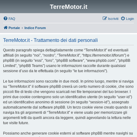
TerreMotor.it
FAQ
Iscriviti
Login
Portale
Indice Forum
TerreMotor.it - Trattamento dei dati personali
Questo paragrafo spiega dettagliatamente come “TerreMotor.it” ed eventuali
affiliati (in seguito “noi”, “nostro”, “TerreMotor.it”, “https://terremotor.it/forum”) e
phpBB (in seguito “essi”, “loro”, “phpBB software”, “www.phpbb.com”, “phpBB
Limited”, “phpBB Teams”) usano le informazioni raccolte durante qualsiasi
sessione d’uso da te effettuata (in seguito “le tue informazioni”).
Le tue informazioni sono raccolte in due modi. In primo luogo, mentre si naviga
su “TerreMotor.it” il software phpBB creerà un certo numero di cookie, che sono
piccoli file di testo che vengono scaricati nei file temporanei del tuo browser. I
primi due cookie contengono solo un identificativo utente (in seguito “user-id”)
ed un identificativo anonimo di sessione (in seguito “session-id”), assegnato
automaticamente dal software phpBB. Un terzo cookie viene creato quando si
naviga tra gli argomenti di “TerreMotor.it” e viene usato per memorizzare gli
argomenti letti da quelli ancora da leggere, quindi agevolando la lettura nelle
tue visite future.
Possiamo anche generare cookie esterni al software phpBB mentre navighi su