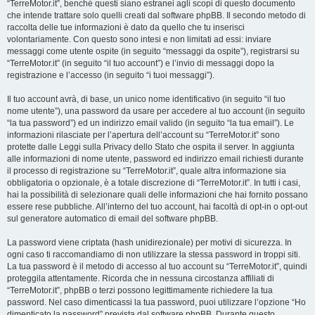
“TerreMotor.it”, benché questi siano estranei agli scopi di questo documento
che intende trattare solo quelli creati dal software phpBB. Il secondo metodo di
raccolta delle tue informazioni è dato da quello che tu inserisci
volontariamente. Con questo sono intesi e non limitati ad essi: inviare
messaggi come utente ospite (in seguito “messaggi da ospite”), registrarsi su
“TerreMotor.it” (in seguito “il tuo account”) e l’invio di messaggi dopo la
registrazione e l’accesso (in seguito “i tuoi messaggi”).
Il tuo account avrà, di base, un unico nome identificativo (in seguito “il tuo
nome utente”), una password da usare per accedere al tuo account (in seguito
“la tua password”) ed un indirizzo email valido (in seguito “la tua email”). Le
informazioni rilasciate per l’apertura dell’account su “TerreMotor.it” sono
protette dalle Leggi sulla Privacy dello Stato che ospita il server. In aggiunta
alle informazioni di nome utente, password ed indirizzo email richiesti durante
il processo di registrazione su “TerreMotor.it”, quale altra informazione sia
obbligatoria o opzionale, è a totale discrezione di “TerreMotor.it”. In tutti i casi,
hai la possibilità di selezionare quali delle informazioni che hai fornito possano
essere rese pubbliche. All’interno del tuo account, hai facoltà di opt-in o opt-out
sul generatore automatico di email del software phpBB.
La password viene criptata (hash unidirezionale) per motivi di sicurezza. In
ogni caso ti raccomandiamo di non utilizzare la stessa password in troppi siti.
La tua password è il metodo di accesso al tuo account su “TerreMotor.it”, quindi
proteggila attentamente. Ricorda che in nessuna circostanza affiliati di
“TerreMotor.it”, phpBB o terzi possono legittimamente richiedere la tua
password. Nel caso dimenticassi la tua password, puoi utilizzare l’opzione “Ho
dimenticato la password” prevista dal software phpBB. Durante questo