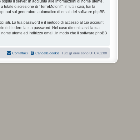
e ospita il server. In aggiunta alle informazioni di nome utente,
otale discrezione di “TerreMotor.it”. In tutti i casi, hai la
 o opt-out sul generatore automatico di email del software phpBB.
ppi siti. La tua password è il metodo di accesso al tuo account
ente richiedere la tua password. Nel caso dimenticassi la tua
uo nome utente ed indirizzo email, in modo che il software phpBB
Contattaci
Cancella cookie
Tutti gli orari sono
UTC+02:00