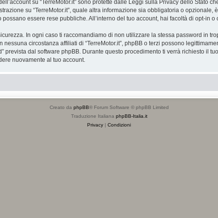
 dell’account su “TerreMotor.it” sono protette dalle Leggi sulla Privacy dello Stato ch
razione su “TerreMotor.it”, quale altra informazione sia obbligatoria o opzionale, è a t
ito possano essere rese pubbliche. All’interno del tuo account, hai facoltà di opt-in
icurezza. In ogni caso ti raccomandiamo di non utilizzare la stessa password in tro
in nessuna circostanza affiliati di “TerreMotor.it”, phpBB o terzi possono legittimam
” prevista dal software phpBB. Durante questo procedimento ti verrà richiesto il t
dere nuovamente al tuo account.
Creato da
phpBB
® Forum Software © phpBB Limited
Traduzione Italiana
phpBB-Italia.it
Privacy
|
Condizioni