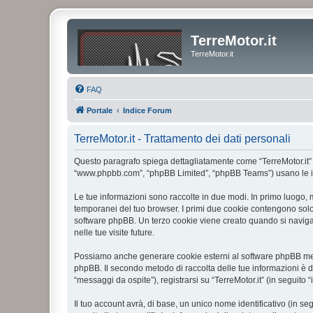
TerreMotor.it
TerreMotor.it
FAQ
Portale
Indice Forum
TerreMotor.it - Trattamento dei dati personali
Questo paragrafo spiega dettagliatamente come “TerreMotor.it” ed ev
“www.phpbb.com”, “phpBB Limited”, “phpBB Teams”) usano le infor
Le tue informazioni sono raccolte in due modi. In primo luogo, m
temporanei del tuo browser. I primi due cookie contengono solo 
software phpBB. Un terzo cookie viene creato quando si naviga t
nelle tue visite future.
Possiamo anche generare cookie esterni al software phpBB mentre
phpBB. Il secondo metodo di raccolta delle tue informazioni è d
“messaggi da ospite”), registrarsi su “TerreMotor.it” (in seguito 
Il tuo account avrà, di base, un unico nome identificativo (in s