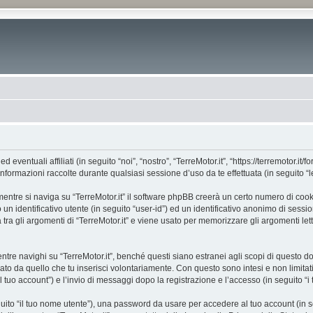
entuali affiliati (in seguito “noi”, “nostro”, “TerreMotor.it”, “https://terremotor.it/
mazioni raccolte durante qualsiasi sessione d’uso da te effettuata (in seguito “le
entre si naviga su “TerreMotor.it” il software phpBB creerà un certo numero di cookie
un identificativo utente (in seguito “user-id”) ed un identificativo anonimo di sess
ra gli argomenti di “TerreMotor.it” e viene usato per memorizzare gli argomenti lett
 navighi su “TerreMotor.it”, benché questi siano estranei agli scopi di questo doc
ato da quello che tu inserisci volontariamente. Con questo sono intesi e non limitat
“il tuo account”) e l’invio di messaggi dopo la registrazione e l’accesso (in seguito “i
eguito “il tuo nome utente”), una password da usare per accedere al tuo account (in s