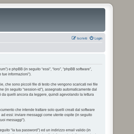
Iscriviti
Login
forum”) e phpBB (in seguito “essi”, “loro”, “phpBB software”,
 tue informazioni”).
, che sono piccoli file di testo che vengono scaricati nei file
ione (in seguito “session-id”), assegnato automaticamente dal
i da quelli ancora da leggere, quindi agevolando la lettura
umento che intende trattare solo quelli creati dal software
i ad essi: inviare messaggi come utente ospite (in seguito
 tuoi messaggi”).
eguito “la tua password”) ed un indirizzo email valido (in