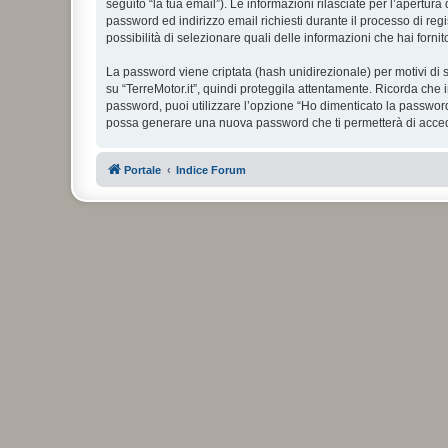
seguito “la tua email”). Le informazioni rilasciate per l’apertura
password ed indirizzo email richiesti durante il processo di regist
possibilità di selezionare quali delle informazioni che hai forn
La password viene criptata (hash unidirezionale) per motivi di s
su “TerreMotor.it”, quindi proteggila attentamente. Ricorda che 
password, puoi utilizzare l’opzione “Ho dimenticato la password
possa generare una nuova password che ti permetterà di acce
Portale
Indice Forum