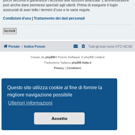
pochi secondi e garantisce l’accesso alle funzioni avanzate. L’amministratore
può anche dare permessi speciali agli utenti. Prima di eseguire il login
assicurati di aver letto i termini d’uso e le varie regole.
Condizioni d’uso
|
Trattamento dei dati personali
Iscriviti
Portale
Indice Forum
Tutti gli orari sono
UTC+02:00
Creato da
phpBB
® Forum Software © phpBB Limited
Traduzione Italiana
phpBB-Italia.it
Privacy
|
Condizioni
Questo sito utilizza cookie al fine di fornire la
migliore navigazione possibile
Ulteriori informazioni
Accetto