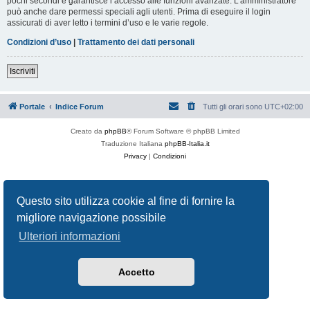
pochi secondi e garantisce l’accesso alle funzioni avanzate. L’amministratore
può anche dare permessi speciali agli utenti. Prima di eseguire il login
assicurati di aver letto i termini d’uso e le varie regole.
Condizioni d’uso
|
Trattamento dei dati personali
Iscriviti
Portale
Indice Forum
Tutti gli orari sono
UTC+02:00
Creato da
phpBB
® Forum Software © phpBB Limited
Traduzione Italiana
phpBB-Italia.it
Privacy
|
Condizioni
Questo sito utilizza cookie al fine di fornire la
migliore navigazione possibile
Ulteriori informazioni
Accetto