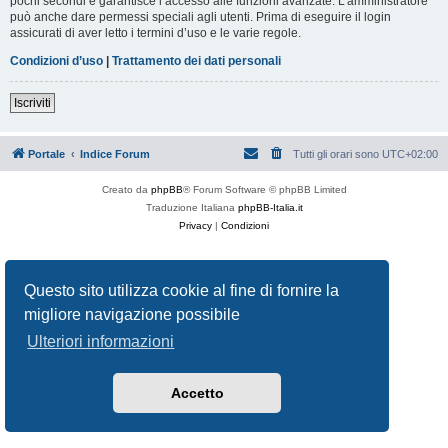
pochi secondi e garantisce l’accesso alle funzioni avanzate. L’amministratore
può anche dare permessi speciali agli utenti. Prima di eseguire il login
assicurati di aver letto i termini d’uso e le varie regole.
Condizioni d’uso
|
Trattamento dei dati personali
Iscriviti
Portale
Indice Forum
Tutti gli orari sono
UTC+02:00
Creato da
phpBB
® Forum Software © phpBB Limited
Traduzione Italiana
phpBB-Italia.it
Privacy
|
Condizioni
Questo sito utilizza cookie al fine di fornire la
migliore navigazione possibile
Ulteriori informazioni
Accetto