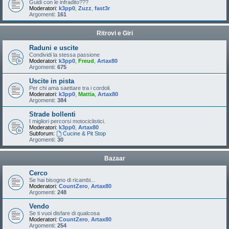
Guidi con le infradito???
Moderatori:
k3pp0
,
Zuzz
,
fast3r
Argomenti:
161
Ritrovi e Giri
Raduni e uscite
Condividi la stessa passione
Moderatori:
k3pp0
,
Freud
,
Artax80
Argomenti:
675
Uscite in pista
Per chi ama saettare tra i cordoli.
Moderatori:
k3pp0
,
Mattia
,
Artax80
Argomenti:
384
Strade bollenti
I migliori percorsi motociclistici.
Moderatori:
k3pp0
,
Artax80
Subforum:
Cucine & Pit Stop
Argomenti:
30
Bazaar
Cerco
Se hai bisogno di ricambi...
Moderatori:
CountZero
,
Artax80
Argomenti:
248
Vendo
Se ti vuoi disfare di qualcosa
Moderatori:
CountZero
,
Artax80
Argomenti:
254