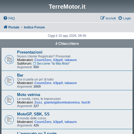
TerreMotor.it
FAQ
Iscriviti
Login
Portale
Indice Forum
Oggi è 10 ago 2026, 08:40
4 Chiacchiere
Presentazioni
Nuovo Utente Registrato? Presentati
Moderatori:
CountZero
,
k3pp0
,
tabauro
Subforum:
Sei come "la Mia Moto"
Argomenti:
650
Bar
Qui si parla un po' di tutto
Moderatori:
CountZero
,
k3pp0
,
tabauro
Argomenti:
2669
Moto vetrina
Le novità, i test, le impressioni
Moderatori:
Zuzz
,
gianluigibombatomica
,
fast3r
Argomenti:
227
MotoGP, SBK, SS
Il mondo delle corse.
Moderatori:
CountZero
,
k3pp0
,
tabauro
Argomenti:
425
L'avvocato su 2 ruote