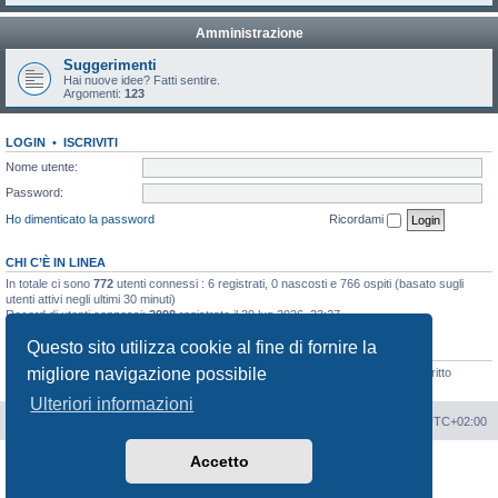
Amministrazione
Suggerimenti
Hai nuove idee? Fatti sentire.
Argomenti:
123
LOGIN
•
ISCRIVITI
Nome utente:
Password:
Ho dimenticato la password
Ricordami
CHI C’È IN LINEA
In totale ci sono
772
utenti connessi : 6 registrati, 0 nascosti e 766 ospiti (basato sugli
utenti attivi negli ultimi 30 minuti)
Record di utenti connessi:
2098
registrato il 30 lug 2026, 23:27
Questo sito utilizza cookie al fine di fornire la
STATISTICHE
migliore navigazione possibile
Totale messaggi
189351
• Totale argomenti
8226
• Totale iscritti
924
• Ultimo iscritto
jmfaiva
Ulteriori informazioni
Portale
Indice Forum
Tutti gli orari sono
UTC+02:00
Accetto
Creato da
phpBB
® Forum Software © phpBB Limited
Traduzione Italiana
phpBB-Italia.it