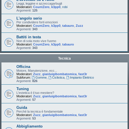
Leggi, leggine e azzeccagarbugli
Moderatori:
CountZero
,
k3pp0
,
robi
Argomenti:
125
L'angolo serio
Per condividere forti emozioni
Moderatori:
CountZero
,
k3pp0
,
tabauro
,
Zuzz
Argomenti:
343
Battiti in testa
Non di sola moto vive l'uomo
Moderatori:
CountZero
,
k3pp0
,
tabauro
Argomenti:
343
Tecnica
Officina
Motore, Manutenzione, ecc...
Moderatori:
Zuzz
,
gianluigibombatomica
,
fast3r
Subforum:
Gomme
,
Ciclistica
,
Impianto Elettrico
Argomenti:
826
Tuning
L'estetica è il tuo mestiere?
Moderatori:
Zuzz
,
gianluigibombatomica
,
fast3r
Argomenti:
57
Guida
Perché la tecnica è fondamentale
Moderatori:
Zuzz
,
gianluigibombatomica
,
fast3r
Argomenti:
53
Abbigliamento