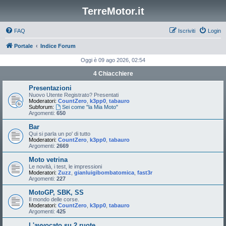
TerreMotor.it
FAQ
Iscriviti
Login
Portale
Indice Forum
Oggi è 09 ago 2026, 02:54
4 Chiacchiere
Presentazioni
Nuovo Utente Registrato? Presentati
Moderatori:
CountZero
,
k3pp0
,
tabauro
Subforum:
Sei come "la Mia Moto"
Argomenti:
650
Bar
Qui si parla un po' di tutto
Moderatori:
CountZero
,
k3pp0
,
tabauro
Argomenti:
2669
Moto vetrina
Le novità, i test, le impressioni
Moderatori:
Zuzz
,
gianluigibombatomica
,
fast3r
Argomenti:
227
MotoGP, SBK, SS
Il mondo delle corse.
Moderatori:
CountZero
,
k3pp0
,
tabauro
Argomenti:
425
L'avvocato su 2 ruote