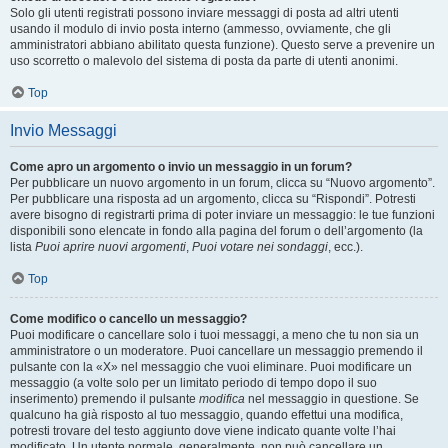
Solo gli utenti registrati possono inviare messaggi di posta ad altri utenti
usando il modulo di invio posta interno (ammesso, ovviamente, che gli
amministratori abbiano abilitato questa funzione). Questo serve a prevenire un
uso scorretto o malevolo del sistema di posta da parte di utenti anonimi.
Top
Invio Messaggi
Come apro un argomento o invio un messaggio in un forum?
Per pubblicare un nuovo argomento in un forum, clicca su “Nuovo argomento”.
Per pubblicare una risposta ad un argomento, clicca su “Rispondi”. Potresti
avere bisogno di registrarti prima di poter inviare un messaggio: le tue funzioni
disponibili sono elencate in fondo alla pagina del forum o dell’argomento (la
lista
Puoi aprire nuovi argomenti
,
Puoi votare nei sondaggi
, ecc.).
Top
Come modifico o cancello un messaggio?
Puoi modificare o cancellare solo i tuoi messaggi, a meno che tu non sia un
amministratore o un moderatore. Puoi cancellare un messaggio premendo il
pulsante con la «X» nel messaggio che vuoi eliminare. Puoi modificare un
messaggio (a volte solo per un limitato periodo di tempo dopo il suo
inserimento) premendo il pulsante
modifica
nel messaggio in questione. Se
qualcuno ha già risposto al tuo messaggio, quando effettui una modifica,
potresti trovare del testo aggiunto dove viene indicato quante volte l’hai
modificato. Un utente normale, generalmente, non può cancellare un