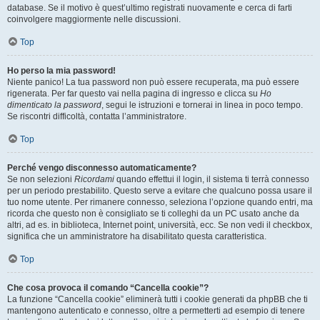
database. Se il motivo è quest’ultimo registrati nuovamente e cerca di farti
coinvolgere maggiormente nelle discussioni.
Top
Ho perso la mia password!
Niente panico! La tua password non può essere recuperata, ma può essere
rigenerata. Per far questo vai nella pagina di ingresso e clicca su
Ho
dimenticato la password
, segui le istruzioni e tornerai in linea in poco tempo.
Se riscontri difficoltà, contatta l’amministratore.
Top
Perché vengo disconnesso automaticamente?
Se non selezioni
Ricordami
quando effettui il login, il sistema ti terrà connesso
per un periodo prestabilito. Questo serve a evitare che qualcuno possa usare il
tuo nome utente. Per rimanere connesso, seleziona l’opzione quando entri, ma
ricorda che questo non è consigliato se ti colleghi da un PC usato anche da
altri, ad es. in biblioteca, Internet point, università, ecc. Se non vedi il checkbox,
significa che un amministratore ha disabilitato questa caratteristica.
Top
Che cosa provoca il comando “Cancella cookie”?
La funzione “Cancella cookie” eliminerà tutti i cookie generati da phpBB che ti
mantengono autenticato e connesso, oltre a permetterti ad esempio di tenere