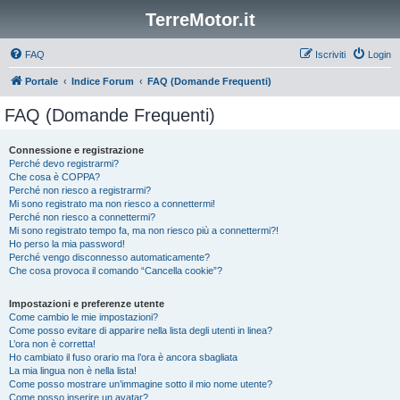
TerreMotor.it
FAQ
Iscriviti
Login
Portale
Indice Forum
FAQ (Domande Frequenti)
FAQ (Domande Frequenti)
Connessione e registrazione
Perché devo registrarmi?
Che cosa è COPPA?
Perché non riesco a registrarmi?
Mi sono registrato ma non riesco a connettermi!
Perché non riesco a connettermi?
Mi sono registrato tempo fa, ma non riesco più a connettermi?!
Ho perso la mia password!
Perché vengo disconnesso automaticamente?
Che cosa provoca il comando “Cancella cookie”?
Impostazioni e preferenze utente
Come cambio le mie impostazioni?
Come posso evitare di apparire nella lista degli utenti in linea?
L’ora non è corretta!
Ho cambiato il fuso orario ma l’ora è ancora sbagliata
La mia lingua non è nella lista!
Come posso mostrare un’immagine sotto il mio nome utente?
Come posso inserire un avatar?