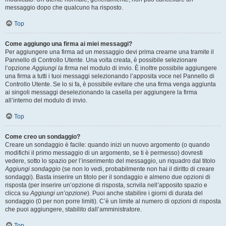
messaggio dopo che qualcuno ha risposto.
Top
Come aggiungo una firma ai miei messaggi?
Per aggiungere una firma ad un messaggio devi prima crearne una tramite il
Pannello di Controllo Utente. Una volta creata, è possibile selezionare
l’opzione
Aggiungi la firma
nel modulo di invio. È inoltre possibile aggiungere
una firma a tutti i tuoi messaggi selezionando l’apposita voce nel Pannello di
Controllo Utente. Se lo si fa, è possibile evitare che una firma venga aggiunta
ai singoli messaggi deselezionando la casella per aggiungere la firma
all’interno del modulo di invio.
Top
Come creo un sondaggio?
Creare un sondaggio è facile: quando inizi un nuovo argomento (o quando
modifichi il primo messaggio di un argomento, se ti è permesso) dovresti
vedere, sotto lo spazio per l’inserimento del messaggio, un riquadro dal titolo
Aggiungi sondaggio
(se non lo vedi, probabilmente non hai il diritto di creare
sondaggi). Basta inserire un titolo per il sondaggio e almeno due opzioni di
risposta (per inserire un’opzione di risposta, scrivila nell’apposito spazio e
clicca su
Aggiungi un’opzione
). Puoi anche stabilire i giorni di durata del
sondaggio (0 per non porre limiti). C’è un limite al numero di opzioni di risposta
che puoi aggiungere, stabilito dall’amministratore.
Top