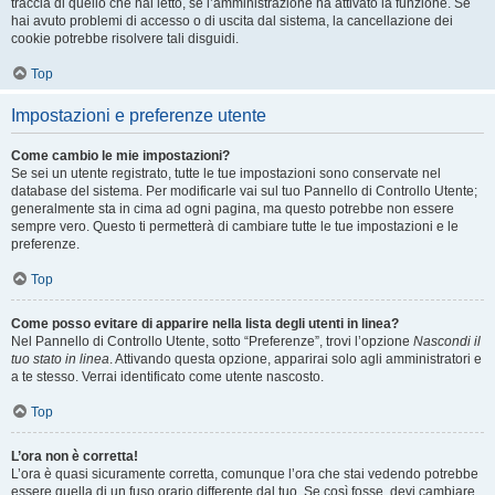
traccia di quello che hai letto, se l’amministrazione ha attivato la funzione. Se
hai avuto problemi di accesso o di uscita dal sistema, la cancellazione dei
cookie potrebbe risolvere tali disguidi.
Top
Impostazioni e preferenze utente
Come cambio le mie impostazioni?
Se sei un utente registrato, tutte le tue impostazioni sono conservate nel
database del sistema. Per modificarle vai sul tuo Pannello di Controllo Utente;
generalmente sta in cima ad ogni pagina, ma questo potrebbe non essere
sempre vero. Questo ti permetterà di cambiare tutte le tue impostazioni e le
preferenze.
Top
Come posso evitare di apparire nella lista degli utenti in linea?
Nel Pannello di Controllo Utente, sotto “Preferenze”, trovi l’opzione
Nascondi il
tuo stato in linea
. Attivando questa opzione, apparirai solo agli amministratori e
a te stesso. Verrai identificato come utente nascosto.
Top
L’ora non è corretta!
L’ora è quasi sicuramente corretta, comunque l’ora che stai vedendo potrebbe
essere quella di un fuso orario differente dal tuo. Se così fosse, devi cambiare