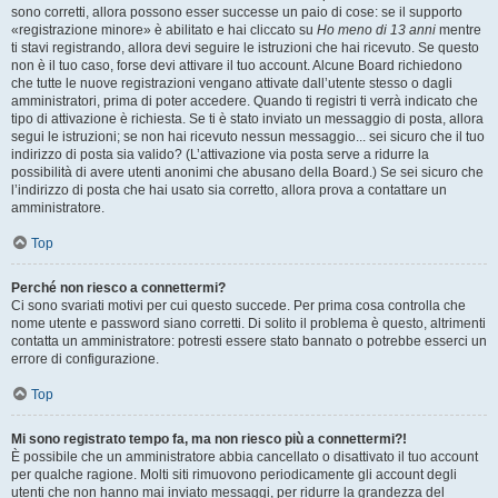
sono corretti, allora possono esser successe un paio di cose: se il supporto
«registrazione minore» è abilitato e hai cliccato su
Ho meno di 13 anni
mentre
ti stavi registrando, allora devi seguire le istruzioni che hai ricevuto. Se questo
non è il tuo caso, forse devi attivare il tuo account. Alcune Board richiedono
che tutte le nuove registrazioni vengano attivate dall’utente stesso o dagli
amministratori, prima di poter accedere. Quando ti registri ti verrà indicato che
tipo di attivazione è richiesta. Se ti è stato inviato un messaggio di posta, allora
segui le istruzioni; se non hai ricevuto nessun messaggio... sei sicuro che il tuo
indirizzo di posta sia valido? (L’attivazione via posta serve a ridurre la
possibilità di avere utenti anonimi che abusano della Board.) Se sei sicuro che
l’indirizzo di posta che hai usato sia corretto, allora prova a contattare un
amministratore.
Top
Perché non riesco a connettermi?
Ci sono svariati motivi per cui questo succede. Per prima cosa controlla che
nome utente e password siano corretti. Di solito il problema è questo, altrimenti
contatta un amministratore: potresti essere stato bannato o potrebbe esserci un
errore di configurazione.
Top
Mi sono registrato tempo fa, ma non riesco più a connettermi?!
È possibile che un amministratore abbia cancellato o disattivato il tuo account
per qualche ragione. Molti siti rimuovono periodicamente gli account degli
utenti che non hanno mai inviato messaggi, per ridurre la grandezza del