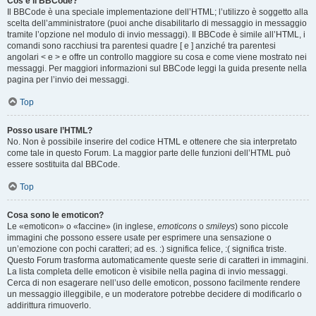
Cos’è il BBCode?
Il BBCode è una speciale implementazione dell’HTML; l’utilizzo è soggetto alla
scelta dell’amministratore (puoi anche disabilitarlo di messaggio in messaggio
tramite l’opzione nel modulo di invio messaggi). Il BBCode è simile all’HTML, i
comandi sono racchiusi tra parentesi quadre [ e ] anziché tra parentesi
angolari < e > e offre un controllo maggiore su cosa e come viene mostrato nei
messaggi. Per maggiori informazioni sul BBCode leggi la guida presente nella
pagina per l’invio dei messaggi.
Top
Posso usare l’HTML?
No. Non è possibile inserire del codice HTML e ottenere che sia interpretato
come tale in questo Forum. La maggior parte delle funzioni dell’HTML può
essere sostituita dal BBCode.
Top
Cosa sono le emoticon?
Le «emoticon» o «faccine» (in inglese,
emoticons
o
smileys
) sono piccole
immagini che possono essere usate per esprimere una sensazione o
un’emozione con pochi caratteri; ad es. :) significa felice, :( significa triste.
Questo Forum trasforma automaticamente queste serie di caratteri in immagini.
La lista completa delle emoticon è visibile nella pagina di invio messaggi.
Cerca di non esagerare nell’uso delle emoticon, possono facilmente rendere
un messaggio illeggibile, e un moderatore potrebbe decidere di modificarlo o
addirittura rimuoverlo.