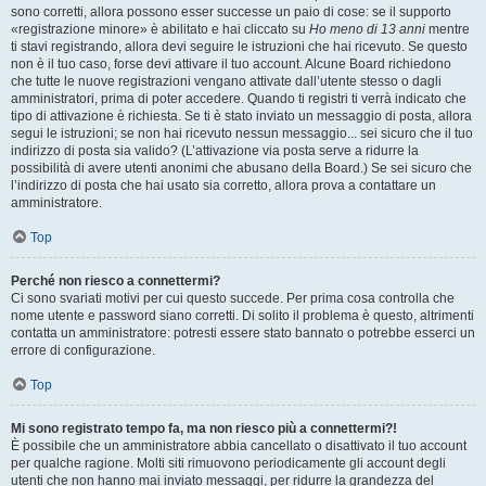
sono corretti, allora possono esser successe un paio di cose: se il supporto
«registrazione minore» è abilitato e hai cliccato su
Ho meno di 13 anni
mentre
ti stavi registrando, allora devi seguire le istruzioni che hai ricevuto. Se questo
non è il tuo caso, forse devi attivare il tuo account. Alcune Board richiedono
che tutte le nuove registrazioni vengano attivate dall’utente stesso o dagli
amministratori, prima di poter accedere. Quando ti registri ti verrà indicato che
tipo di attivazione è richiesta. Se ti è stato inviato un messaggio di posta, allora
segui le istruzioni; se non hai ricevuto nessun messaggio... sei sicuro che il tuo
indirizzo di posta sia valido? (L’attivazione via posta serve a ridurre la
possibilità di avere utenti anonimi che abusano della Board.) Se sei sicuro che
l’indirizzo di posta che hai usato sia corretto, allora prova a contattare un
amministratore.
Top
Perché non riesco a connettermi?
Ci sono svariati motivi per cui questo succede. Per prima cosa controlla che
nome utente e password siano corretti. Di solito il problema è questo, altrimenti
contatta un amministratore: potresti essere stato bannato o potrebbe esserci un
errore di configurazione.
Top
Mi sono registrato tempo fa, ma non riesco più a connettermi?!
È possibile che un amministratore abbia cancellato o disattivato il tuo account
per qualche ragione. Molti siti rimuovono periodicamente gli account degli
utenti che non hanno mai inviato messaggi, per ridurre la grandezza del