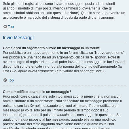
Solo gli utenti registrati possono inviare messaggi di posta ad altri utenti
usando il modulo di invio posta interno (ammesso, ovviamente, che gli
amministratori abbiano abilitato questa funzione). Questo serve a prevenire un
uso scorretto o malevolo del sistema di posta da parte di utenti anonimi.
Top
Invio Messaggi
Come apro un argomento o invio un messaggio in un forum?
Per pubblicare un nuovo argomento in un forum, clicca su “Nuovo argomento”.
Per pubblicare una risposta ad un argomento, clicca su “Rispondi”. Potresti
avere bisogno di registrarti prima di poter inviare un messaggio: le tue funzioni
disponibili sono elencate in fondo alla pagina del forum o dell’argomento (la
lista
Puoi aprire nuovi argomenti
,
Puoi votare nei sondaggi
, ecc.).
Top
Come modifico o cancello un messaggio?
Puoi modificare o cancellare solo i tuoi messaggi, a meno che tu non sia un
amministratore o un moderatore. Puoi cancellare un messaggio premendo il
pulsante con la «X» nel messaggio che vuoi eliminare. Puoi modificare un
messaggio (a volte solo per un limitato periodo di tempo dopo il suo
inserimento) premendo il pulsante
modifica
nel messaggio in questione. Se
qualcuno ha già risposto al tuo messaggio, quando effettui una modifica,
potresti trovare del testo aggiunto dove viene indicato quante volte l’hai
modificato. Un utente normale, generalmente, non può cancellare un