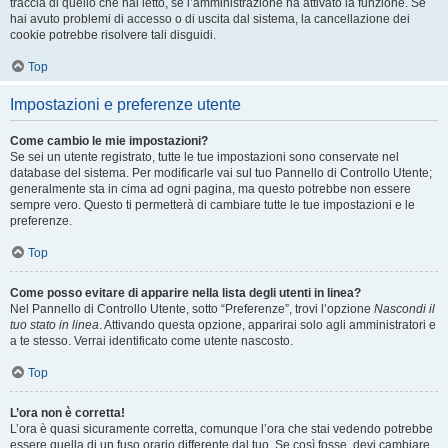
traccia di quello che hai letto, se l’amministrazione ha attivato la funzione. Se
hai avuto problemi di accesso o di uscita dal sistema, la cancellazione dei
cookie potrebbe risolvere tali disguidi.
Top
Impostazioni e preferenze utente
Come cambio le mie impostazioni?
Se sei un utente registrato, tutte le tue impostazioni sono conservate nel
database del sistema. Per modificarle vai sul tuo Pannello di Controllo Utente;
generalmente sta in cima ad ogni pagina, ma questo potrebbe non essere
sempre vero. Questo ti permetterà di cambiare tutte le tue impostazioni e le
preferenze.
Top
Come posso evitare di apparire nella lista degli utenti in linea?
Nel Pannello di Controllo Utente, sotto “Preferenze”, trovi l’opzione
Nascondi il
tuo stato in linea
. Attivando questa opzione, apparirai solo agli amministratori e
a te stesso. Verrai identificato come utente nascosto.
Top
L’ora non è corretta!
L’ora è quasi sicuramente corretta, comunque l’ora che stai vedendo potrebbe
essere quella di un fuso orario differente dal tuo. Se così fosse, devi cambiare