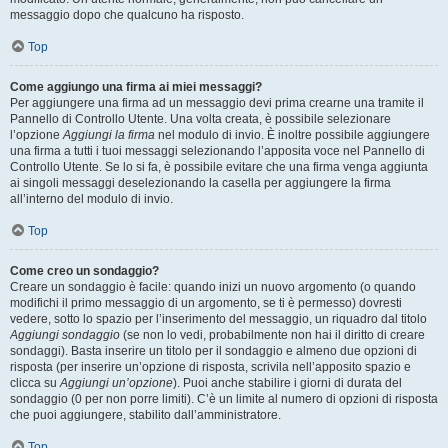
messaggio dopo che qualcuno ha risposto.
Top
Come aggiungo una firma ai miei messaggi?
Per aggiungere una firma ad un messaggio devi prima crearne una tramite il
Pannello di Controllo Utente. Una volta creata, è possibile selezionare
l’opzione
Aggiungi la firma
nel modulo di invio. È inoltre possibile aggiungere
una firma a tutti i tuoi messaggi selezionando l’apposita voce nel Pannello di
Controllo Utente. Se lo si fa, è possibile evitare che una firma venga aggiunta
ai singoli messaggi deselezionando la casella per aggiungere la firma
all’interno del modulo di invio.
Top
Come creo un sondaggio?
Creare un sondaggio è facile: quando inizi un nuovo argomento (o quando
modifichi il primo messaggio di un argomento, se ti è permesso) dovresti
vedere, sotto lo spazio per l’inserimento del messaggio, un riquadro dal titolo
Aggiungi sondaggio
(se non lo vedi, probabilmente non hai il diritto di creare
sondaggi). Basta inserire un titolo per il sondaggio e almeno due opzioni di
risposta (per inserire un’opzione di risposta, scrivila nell’apposito spazio e
clicca su
Aggiungi un’opzione
). Puoi anche stabilire i giorni di durata del
sondaggio (0 per non porre limiti). C’è un limite al numero di opzioni di risposta
che puoi aggiungere, stabilito dall’amministratore.
Top