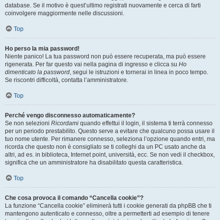
database. Se il motivo è quest’ultimo registrati nuovamente e cerca di farti
coinvolgere maggiormente nelle discussioni.
Top
Ho perso la mia password!
Niente panico! La tua password non può essere recuperata, ma può essere
rigenerata. Per far questo vai nella pagina di ingresso e clicca su
Ho
dimenticato la password
, segui le istruzioni e tornerai in linea in poco tempo.
Se riscontri difficoltà, contatta l’amministratore.
Top
Perché vengo disconnesso automaticamente?
Se non selezioni
Ricordami
quando effettui il login, il sistema ti terrà connesso
per un periodo prestabilito. Questo serve a evitare che qualcuno possa usare il
tuo nome utente. Per rimanere connesso, seleziona l’opzione quando entri, ma
ricorda che questo non è consigliato se ti colleghi da un PC usato anche da
altri, ad es. in biblioteca, Internet point, università, ecc. Se non vedi il checkbox,
significa che un amministratore ha disabilitato questa caratteristica.
Top
Che cosa provoca il comando “Cancella cookie”?
La funzione “Cancella cookie” eliminerà tutti i cookie generati da phpBB che ti
mantengono autenticato e connesso, oltre a permetterti ad esempio di tenere