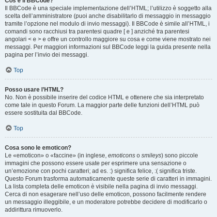
Cos’è il BBCode?
Il BBCode è una speciale implementazione dell’HTML; l’utilizzo è soggetto alla
scelta dell’amministratore (puoi anche disabilitarlo di messaggio in messaggio
tramite l’opzione nel modulo di invio messaggi). Il BBCode è simile all’HTML, i
comandi sono racchiusi tra parentesi quadre [ e ] anziché tra parentesi
angolari < e > e offre un controllo maggiore su cosa e come viene mostrato nei
messaggi. Per maggiori informazioni sul BBCode leggi la guida presente nella
pagina per l’invio dei messaggi.
Top
Posso usare l’HTML?
No. Non è possibile inserire del codice HTML e ottenere che sia interpretato
come tale in questo Forum. La maggior parte delle funzioni dell’HTML può
essere sostituita dal BBCode.
Top
Cosa sono le emoticon?
Le «emoticon» o «faccine» (in inglese,
emoticons
o
smileys
) sono piccole
immagini che possono essere usate per esprimere una sensazione o
un’emozione con pochi caratteri; ad es. :) significa felice, :( significa triste.
Questo Forum trasforma automaticamente queste serie di caratteri in immagini.
La lista completa delle emoticon è visibile nella pagina di invio messaggi.
Cerca di non esagerare nell’uso delle emoticon, possono facilmente rendere
un messaggio illeggibile, e un moderatore potrebbe decidere di modificarlo o
addirittura rimuoverlo.