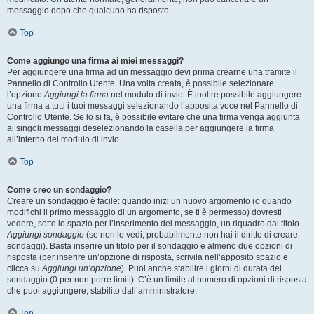
messaggio dopo che qualcuno ha risposto.
Top
Come aggiungo una firma ai miei messaggi?
Per aggiungere una firma ad un messaggio devi prima crearne una tramite il
Pannello di Controllo Utente. Una volta creata, è possibile selezionare
l’opzione
Aggiungi la firma
nel modulo di invio. È inoltre possibile aggiungere
una firma a tutti i tuoi messaggi selezionando l’apposita voce nel Pannello di
Controllo Utente. Se lo si fa, è possibile evitare che una firma venga aggiunta
ai singoli messaggi deselezionando la casella per aggiungere la firma
all’interno del modulo di invio.
Top
Come creo un sondaggio?
Creare un sondaggio è facile: quando inizi un nuovo argomento (o quando
modifichi il primo messaggio di un argomento, se ti è permesso) dovresti
vedere, sotto lo spazio per l’inserimento del messaggio, un riquadro dal titolo
Aggiungi sondaggio
(se non lo vedi, probabilmente non hai il diritto di creare
sondaggi). Basta inserire un titolo per il sondaggio e almeno due opzioni di
risposta (per inserire un’opzione di risposta, scrivila nell’apposito spazio e
clicca su
Aggiungi un’opzione
). Puoi anche stabilire i giorni di durata del
sondaggio (0 per non porre limiti). C’è un limite al numero di opzioni di risposta
che puoi aggiungere, stabilito dall’amministratore.
Top