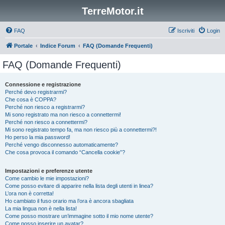
TerreMotor.it
FAQ
Iscriviti
Login
Portale
Indice Forum
FAQ (Domande Frequenti)
FAQ (Domande Frequenti)
Connessione e registrazione
Perché devo registrarmi?
Che cosa è COPPA?
Perché non riesco a registrarmi?
Mi sono registrato ma non riesco a connettermi!
Perché non riesco a connettermi?
Mi sono registrato tempo fa, ma non riesco più a connettermi?!
Ho perso la mia password!
Perché vengo disconnesso automaticamente?
Che cosa provoca il comando “Cancella cookie”?
Impostazioni e preferenze utente
Come cambio le mie impostazioni?
Come posso evitare di apparire nella lista degli utenti in linea?
L’ora non è corretta!
Ho cambiato il fuso orario ma l’ora è ancora sbagliata
La mia lingua non è nella lista!
Come posso mostrare un’immagine sotto il mio nome utente?
Come posso inserire un avatar?