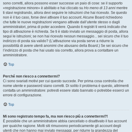
sono corretti, allora possono esser successe un paio di cose: se il supporto
«registrazione minore» è abilitato e hai cliccato su
Ho meno di 13 anni
mentre
ti stavi registrando, allora devi seguire le istruzioni che hai ricevuto. Se questo
non è il tuo caso, forse devi attivare il tuo account. Alcune Board richiedono
che tutte le nuove registrazioni vengano attivate dall’utente stesso o dagli
amministratori, prima di poter accedere. Quando ti registri ti verrà indicato che
tipo di attivazione è richiesta. Se ti è stato inviato un messaggio di posta, allora
segui le istruzioni; se non hai ricevuto nessun messaggio... sei sicuro che il tuo
indirizzo di posta sia valido? (L’attivazione via posta serve a ridurre la
possibilità di avere utenti anonimi che abusano della Board.) Se sei sicuro che
l’indirizzo di posta che hai usato sia corretto, allora prova a contattare un
amministratore.
Top
Perché non riesco a connettermi?
Ci sono svariati motivi per cui questo succede. Per prima cosa controlla che
nome utente e password siano corretti. Di solito il problema è questo, altrimenti
contatta un amministratore: potresti essere stato bannato o potrebbe esserci un
errore di configurazione.
Top
Mi sono registrato tempo fa, ma non riesco più a connettermi?!
È possibile che un amministratore abbia cancellato o disattivato il tuo account
per qualche ragione. Molti siti rimuovono periodicamente gli account degli
utenti che non hanno mai inviato messaggi, per ridurre la grandezza del