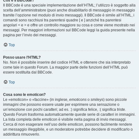
Cos’è il BBCode?
Il BBCode è una speciale implementazione dell’HTML; l’utilizzo è soggetto alla
scelta dell’amministratore (puoi anche disabilitarlo di messaggio in messaggio
tramite l’opzione nel modulo di invio messaggi). Il BBCode è simile all’HTML, i
comandi sono racchiusi tra parentesi quadre [ e ] anziché tra parentesi
angolari < e > e offre un controllo maggiore su cosa e come viene mostrato nei
messaggi. Per maggiori informazioni sul BBCode leggi la guida presente nella
pagina per l’invio dei messaggi.
Top
Posso usare l’HTML?
No. Non è possibile inserire del codice HTML e ottenere che sia interpretato
come tale in questo Forum. La maggior parte delle funzioni dell’HTML può
essere sostituita dal BBCode.
Top
Cosa sono le emoticon?
Le «emoticon» o «faccine» (in inglese,
emoticons
o
smileys
) sono piccole
immagini che possono essere usate per esprimere una sensazione o
un’emozione con pochi caratteri; ad es. :) significa felice, :( significa triste.
Questo Forum trasforma automaticamente queste serie di caratteri in immagini.
La lista completa delle emoticon è visibile nella pagina di invio messaggi.
Cerca di non esagerare nell’uso delle emoticon, possono facilmente rendere
un messaggio illeggibile, e un moderatore potrebbe decidere di modificarlo o
addirittura rimuoverlo.