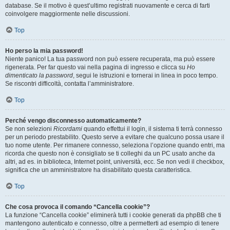
database. Se il motivo è quest’ultimo registrati nuovamente e cerca di farti
coinvolgere maggiormente nelle discussioni.
Top
Ho perso la mia password!
Niente panico! La tua password non può essere recuperata, ma può essere
rigenerata. Per far questo vai nella pagina di ingresso e clicca su
Ho
dimenticato la password
, segui le istruzioni e tornerai in linea in poco tempo.
Se riscontri difficoltà, contatta l’amministratore.
Top
Perché vengo disconnesso automaticamente?
Se non selezioni
Ricordami
quando effettui il login, il sistema ti terrà connesso
per un periodo prestabilito. Questo serve a evitare che qualcuno possa usare il
tuo nome utente. Per rimanere connesso, seleziona l’opzione quando entri, ma
ricorda che questo non è consigliato se ti colleghi da un PC usato anche da
altri, ad es. in biblioteca, Internet point, università, ecc. Se non vedi il checkbox,
significa che un amministratore ha disabilitato questa caratteristica.
Top
Che cosa provoca il comando “Cancella cookie”?
La funzione “Cancella cookie” eliminerà tutti i cookie generati da phpBB che ti
mantengono autenticato e connesso, oltre a permetterti ad esempio di tenere