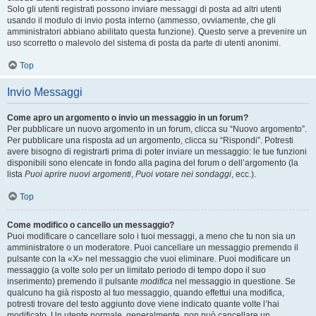
Solo gli utenti registrati possono inviare messaggi di posta ad altri utenti
usando il modulo di invio posta interno (ammesso, ovviamente, che gli
amministratori abbiano abilitato questa funzione). Questo serve a prevenire un
uso scorretto o malevolo del sistema di posta da parte di utenti anonimi.
Top
Invio Messaggi
Come apro un argomento o invio un messaggio in un forum?
Per pubblicare un nuovo argomento in un forum, clicca su “Nuovo argomento”.
Per pubblicare una risposta ad un argomento, clicca su “Rispondi”. Potresti
avere bisogno di registrarti prima di poter inviare un messaggio: le tue funzioni
disponibili sono elencate in fondo alla pagina del forum o dell’argomento (la
lista
Puoi aprire nuovi argomenti
,
Puoi votare nei sondaggi
, ecc.).
Top
Come modifico o cancello un messaggio?
Puoi modificare o cancellare solo i tuoi messaggi, a meno che tu non sia un
amministratore o un moderatore. Puoi cancellare un messaggio premendo il
pulsante con la «X» nel messaggio che vuoi eliminare. Puoi modificare un
messaggio (a volte solo per un limitato periodo di tempo dopo il suo
inserimento) premendo il pulsante
modifica
nel messaggio in questione. Se
qualcuno ha già risposto al tuo messaggio, quando effettui una modifica,
potresti trovare del testo aggiunto dove viene indicato quante volte l’hai
modificato. Un utente normale, generalmente, non può cancellare un