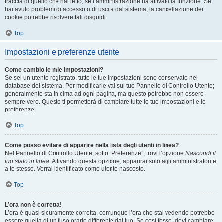
traccia di quello che hai letto, se l’amministrazione ha attivato la funzione. Se
hai avuto problemi di accesso o di uscita dal sistema, la cancellazione dei
cookie potrebbe risolvere tali disguidi.
Top
Impostazioni e preferenze utente
Come cambio le mie impostazioni?
Se sei un utente registrato, tutte le tue impostazioni sono conservate nel
database del sistema. Per modificarle vai sul tuo Pannello di Controllo Utente;
generalmente sta in cima ad ogni pagina, ma questo potrebbe non essere
sempre vero. Questo ti permetterà di cambiare tutte le tue impostazioni e le
preferenze.
Top
Come posso evitare di apparire nella lista degli utenti in linea?
Nel Pannello di Controllo Utente, sotto “Preferenze”, trovi l’opzione
Nascondi il
tuo stato in linea
. Attivando questa opzione, apparirai solo agli amministratori e
a te stesso. Verrai identificato come utente nascosto.
Top
L’ora non è corretta!
L’ora è quasi sicuramente corretta, comunque l’ora che stai vedendo potrebbe
essere quella di un fuso orario differente dal tuo. Se così fosse, devi cambiare