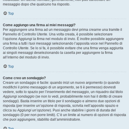
messaggio dopo che qualcuno ha risposto.
Top
Come aggiungo una firma ai miei messaggi?
Per aggiungere una firma ad un messaggio devi prima crearne una tramite il
Pannello di Controllo Utente. Una volta creata, è possibile selezionare
l’opzione
Aggiungi la firma
nel modulo di invio. È inoltre possibile aggiungere
una firma a tutti i tuoi messaggi selezionando l’apposita voce nel Pannello di
Controllo Utente. Se lo si fa, è possibile evitare che una firma venga aggiunta
ai singoli messaggi deselezionando la casella per aggiungere la firma
all’interno del modulo di invio.
Top
Come creo un sondaggio?
Creare un sondaggio è facile: quando inizi un nuovo argomento (o quando
modifichi il primo messaggio di un argomento, se ti è permesso) dovresti
vedere, sotto lo spazio per l’inserimento del messaggio, un riquadro dal titolo
Aggiungi sondaggio
(se non lo vedi, probabilmente non hai il diritto di creare
sondaggi). Basta inserire un titolo per il sondaggio e almeno due opzioni di
risposta (per inserire un’opzione di risposta, scrivila nell’apposito spazio e
clicca su
Aggiungi un’opzione
). Puoi anche stabilire i giorni di durata del
sondaggio (0 per non porre limiti). C’è un limite al numero di opzioni di risposta
che puoi aggiungere, stabilito dall’amministratore.
Top