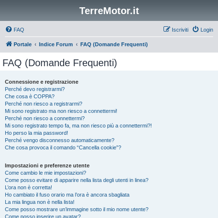
TerreMotor.it
FAQ
Iscriviti
Login
Portale
Indice Forum
FAQ (Domande Frequenti)
FAQ (Domande Frequenti)
Connessione e registrazione
Perché devo registrarmi?
Che cosa è COPPA?
Perché non riesco a registrarmi?
Mi sono registrato ma non riesco a connettermi!
Perché non riesco a connettermi?
Mi sono registrato tempo fa, ma non riesco più a connettermi?!
Ho perso la mia password!
Perché vengo disconnesso automaticamente?
Che cosa provoca il comando “Cancella cookie”?
Impostazioni e preferenze utente
Come cambio le mie impostazioni?
Come posso evitare di apparire nella lista degli utenti in linea?
L’ora non è corretta!
Ho cambiato il fuso orario ma l’ora è ancora sbagliata
La mia lingua non è nella lista!
Come posso mostrare un’immagine sotto il mio nome utente?
Come posso inserire un avatar?