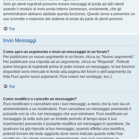
Solo gli utenti registrati possono inviare messaggi di posta ad altri utenti
usando il modulo di invio posta interno (ammesso, ovviamente, che gli
amministratori abbiano abilitato questa funzione). Questo serve a prevenire un
uso scorretto o malevolo del sistema di posta da parte di utenti anonimi.
Top
Invio Messaggi
Come apro un argomento o invio un messaggio in un forum?
Per pubblicare un nuovo argomento in un forum, clicca su “Nuovo argomento”.
Per pubblicare una risposta ad un argomento, clicca su “Rispondi”. Potresti
avere bisogno di registrarti prima di poter inviare un messaggio: le tue funzioni
disponibili sono elencate in fondo alla pagina del forum o dell’argomento (la
lista
Puoi aprire nuovi argomenti
,
Puoi votare nei sondaggi
, ecc.).
Top
Come modifico o cancello un messaggio?
Puoi modificare o cancellare solo i tuoi messaggi, a meno che tu non sia un
amministratore o un moderatore. Puoi cancellare un messaggio premendo il
pulsante con la «X» nel messaggio che vuoi eliminare. Puoi modificare un
messaggio (a volte solo per un limitato periodo di tempo dopo il suo
inserimento) premendo il pulsante
modifica
nel messaggio in questione. Se
qualcuno ha già risposto al tuo messaggio, quando effettui una modifica,
potresti trovare del testo aggiunto dove viene indicato quante volte l’hai
modificato. Un utente normale, generalmente, non può cancellare un