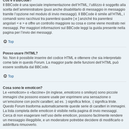
Cos’è il BBCode?
Il BBCode è una speciale implementazione dell’HTML; l’utilizzo è soggetto alla
scelta dell’amministratore (puoi anche disabilitarlo di messaggio in messaggio
tramite l’opzione nel modulo di invio messaggi). Il BBCode è simile all’HTML, i
comandi sono racchiusi tra parentesi quadre [ e ] anziché tra parentesi
angolari < e > e offre un controllo maggiore su cosa e come viene mostrato nei
messaggi. Per maggiori informazioni sul BBCode leggi la guida presente nella
pagina per l’invio dei messaggi.
Top
Posso usare l’HTML?
No. Non è possibile inserire del codice HTML e ottenere che sia interpretato
come tale in questo Forum. La maggior parte delle funzioni dell’HTML può
essere sostituita dal BBCode.
Top
Cosa sono le emoticon?
Le «emoticon» o «faccine» (in inglese,
emoticons
o
smileys
) sono piccole
immagini che possono essere usate per esprimere una sensazione o
un’emozione con pochi caratteri; ad es. :) significa felice, :( significa triste.
Questo Forum trasforma automaticamente queste serie di caratteri in immagini.
La lista completa delle emoticon è visibile nella pagina di invio messaggi.
Cerca di non esagerare nell’uso delle emoticon, possono facilmente rendere
un messaggio illeggibile, e un moderatore potrebbe decidere di modificarlo o
addirittura rimuoverlo.