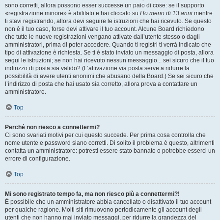
sono corretti, allora possono esser successe un paio di cose: se il supporto
«registrazione minore» è abilitato e hai cliccato su
Ho meno di 13 anni
mentre
ti stavi registrando, allora devi seguire le istruzioni che hai ricevuto. Se questo
non è il tuo caso, forse devi attivare il tuo account. Alcune Board richiedono
che tutte le nuove registrazioni vengano attivate dall’utente stesso o dagli
amministratori, prima di poter accedere. Quando ti registri ti verrà indicato che
tipo di attivazione è richiesta. Se ti è stato inviato un messaggio di posta, allora
segui le istruzioni; se non hai ricevuto nessun messaggio... sei sicuro che il tuo
indirizzo di posta sia valido? (L’attivazione via posta serve a ridurre la
possibilità di avere utenti anonimi che abusano della Board.) Se sei sicuro che
l’indirizzo di posta che hai usato sia corretto, allora prova a contattare un
amministratore.
Top
Perché non riesco a connettermi?
Ci sono svariati motivi per cui questo succede. Per prima cosa controlla che
nome utente e password siano corretti. Di solito il problema è questo, altrimenti
contatta un amministratore: potresti essere stato bannato o potrebbe esserci un
errore di configurazione.
Top
Mi sono registrato tempo fa, ma non riesco più a connettermi?!
È possibile che un amministratore abbia cancellato o disattivato il tuo account
per qualche ragione. Molti siti rimuovono periodicamente gli account degli
utenti che non hanno mai inviato messaggi, per ridurre la grandezza del