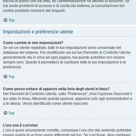
traccia di quello che hai letto, se l’amministrazione ha attivato la funzione. Se
hai avuto problemi di accesso o di uscita dal sistema, la cancellazione dei
cookie potrebbe risolvere tali disguidi.
Top
Impostazioni e preferenze utente
Come cambio le mie impostazioni?
Se sei un utente registrato, tutte le tue impostazioni sono conservate nel
database del sistema. Per modificarle vai sul tuo Pannello di Controllo Utente;
generalmente sta in cima ad ogni pagina, ma questo potrebbe non essere
sempre vero. Questo ti permetterà di cambiare tutte le tue impostazioni e le
preferenze.
Top
Come posso evitare di apparire nella lista degli utenti in linea?
Nel Pannello di Controllo Utente, sotto “Preferenze”, trovi l’opzione
Nascondi il
tuo stato in linea
. Attivando questa opzione, apparirai solo agli amministratori e
a te stesso. Verrai identificato come utente nascosto.
Top
L’ora non è corretta!
L’ora è quasi sicuramente corretta, comunque l’ora che stai vedendo potrebbe
essere quella di un fuso orario differente dal tuo. Se così fosse, devi cambiare