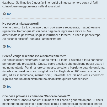
database. Se il motivo è quest’ultimo registrati nuovamente e cerca di farti
coinvolgere maggiormente nelle discussioni.
Top
Ho perso la mia password!
Niente panico! La tua password non può essere recuperata, ma può essere
rigenerata. Per far questo vai nella pagina di ingresso e clicca su
Ho
dimenticato la password
, segui le istruzioni e tornerai in linea in poco tempo.
Se riscontri difficoltà, contatta l’amministratore.
Top
Perché vengo disconnesso automaticamente?
Se non selezioni
Ricordami
quando effettui il login, il sistema ti terrà connesso
per un periodo prestabilito. Questo serve a evitare che qualcuno possa usare il
tuo nome utente. Per rimanere connesso, seleziona l’opzione quando entri, ma
ricorda che questo non è consigliato se ti colleghi da un PC usato anche da
altri, ad es. in biblioteca, Internet point, università, ecc. Se non vedi il checkbox,
significa che un amministratore ha disabilitato questa caratteristica.
Top
Che cosa provoca il comando “Cancella cookie”?
La funzione “Cancella cookie” eliminerà tutti i cookie generati da phpBB che ti
mantengono autenticato e connesso, oltre a permetterti ad esempio di tenere