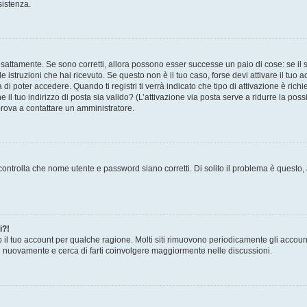
sistenza.
sattamente. Se sono corretti, allora possono esser successe un paio di cose: se il 
le istruzioni che hai ricevuto. Se questo non è il tuo caso, forse devi attivare il tu
di poter accedere. Quando ti registri ti verrà indicato che tipo di attivazione è richi
e il tuo indirizzo di posta sia valido? (L’attivazione via posta serve a ridurre la po
 prova a contattare un amministratore.
ontrolla che nome utente e password siano corretti. Di solito il problema è questo, a
i?!
o il tuo account per qualche ragione. Molti siti rimuovono periodicamente gli accoun
ti nuovamente e cerca di farti coinvolgere maggiormente nelle discussioni.