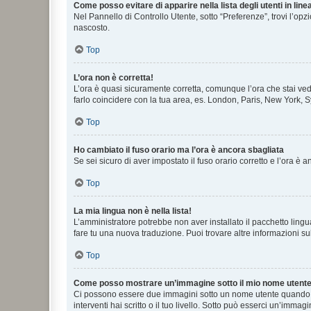
Come posso evitare di apparire nella lista degli utenti in line
Nel Pannello di Controllo Utente, sotto “Preferenze”, trovi l’op
nascosto.
Top
L’ora non è corretta!
L’ora è quasi sicuramente corretta, comunque l’ora che stai vede
farlo coincidere con la tua area, es. London, Paris, New York, S
Top
Ho cambiato il fuso orario ma l’ora è ancora sbagliata
Se sei sicuro di aver impostato il fuso orario corretto e l’ora è
Top
La mia lingua non è nella lista!
L’amministratore potrebbe non aver installato il pacchetto lingu
fare tu una nuova traduzione. Puoi trovare altre informazioni su
Top
Come posso mostrare un’immagine sotto il mio nome utent
Ci possono essere due immagini sotto un nome utente quando si
interventi hai scritto o il tuo livello. Sotto può esserci un’imm