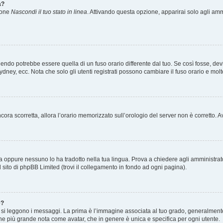
a?
zione
Nascondi il tuo stato in linea
. Attivando questa opzione, apparirai solo agli ammi
ndo potrebbe essere quella di un fuso orario differente dal tuo. Se così fosse, devi 
ydney, ecc. Nota che solo gli utenti registrati possono cambiare il fuso orario e mol
 ancora scorretta, allora l’orario memorizzato sull’orologio del server non è corretto
a oppure nessuno lo ha tradotto nella tua lingua. Prova a chiedere agli amministrator
l sito di phpBB Limited (trovi il collegamento in fondo ad ogni pagina).
e?
 leggono i messaggi. La prima è l’immagine associata al tuo grado, generalmente ha
agine più grande nota come avatar, che in genere è unica e specifica per ogni utente.