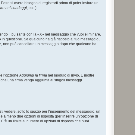
tresti avere bisogno di registrarti prima di poter inviare un
are nei sondaggi
, ecc.).
endo il pulsante con la «X» nel messaggio che vuoi eliminare.
in questione. Se qualcuno ha già risposto al tuo messaggio,
mente, non può cancellare un messaggio dopo che qualcuno ha
re l’opzione
Aggiungi la firma
nel modulo di invio. È inoltre
re che una firma venga aggiunta ai singoli messaggi
i vedere, sotto lo spazio per l’inserimento del messaggio, un
o e almeno due opzioni di risposta (per inserire un’opzione di
). C’è un limite al numero di opzioni di risposta che puoi