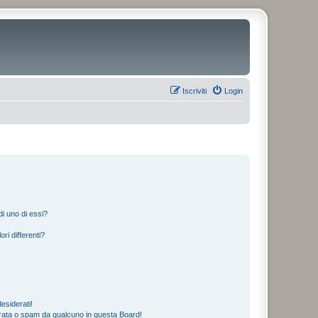
Iscriviti
Login
i uno di essi?
ri differenti?
esiderati!
rata o spam da qualcuno in questa Board!