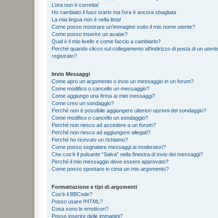
L’ora non è corretta!
Ho cambiato il fuso orario ma l’ora è ancora sbagliata
La mia lingua non è nella lista!
Come posso mostrare un’immagine sotto il mio nome utente?
Come posso inserire un avatar?
Qual è il mio livello e come faccio a cambiarlo?
Perché quando clicco sul collegamento all’indirizzo di posta di un ute
registrato?
Invio Messaggi
Come apro un argomento o invio un messaggio in un forum?
Come modifico o cancello un messaggio?
Come aggiungo una firma ai miei messaggi?
Come creo un sondaggio?
Perché non è possibile aggiungere ulteriori opzioni del sondaggio?
Come modifico o cancello un sondaggio?
Perché non riesco ad accedere a un forum?
Perché non riesco ad aggiungere allegati?
Perché ho ricevuto un richiamo?
Come posso segnalare messaggi ai moderatori?
Che cos’è il pulsante “Salva” nella finestra di invio dei messaggi?
Perché il mio messaggio deve essere approvato?
Come posso spostare in cima un mio argomento?
Formattazione e tipi di argomenti
Cos’è il BBCode?
Posso usare l’HTML?
Cosa sono le emoticon?
Posso inserire delle immagini?