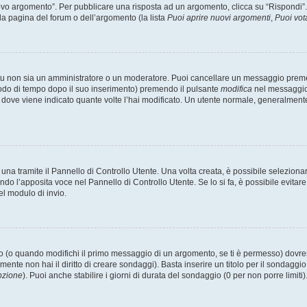
 argomento”. Per pubblicare una risposta ad un argomento, clicca su “Rispondi”. Po
la pagina del forum o dell’argomento (la lista
Puoi aprire nuovi argomenti
,
Puoi vot
 tu non sia un amministratore o un moderatore. Puoi cancellare un messaggio prem
iodo di tempo dopo il suo inserimento) premendo il pulsante
modifica
nel messaggio 
nto dove viene indicato quante volte l’hai modificato. Un utente normale, general
a tramite il Pannello di Controllo Utente. Una volta creata, è possibile seleziona
ndo l’apposita voce nel Pannello di Controllo Utente. Se lo si fa, è possibile evita
el modulo di invio.
(o quando modifichi il primo messaggio di un argomento, se ti è permesso) dovrest
mente non hai il diritto di creare sondaggi). Basta inserire un titolo per il sondaggi
pzione
). Puoi anche stabilire i giorni di durata del sondaggio (0 per non porre limiti