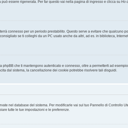
uò essere rigenerata. Per far questo vai nella pagina di ingresso e clicca su
Ho d
a ti terrà connesso per un periodo prestabilito. Questo serve a evitare che qualcuno
sigliato se ti colleghi da un PC usato anche da altri, ad es. in biblioteca, Internet
 da phpBB che ti mantengono autenticato e connesso, oltre a permetterti ad esempio d
cita dal sistema, la cancellazione dei cookie potrebbe risolvere tali disguidi.
servate nel database del sistema. Per modificarle vai sul tuo Pannello di Controllo
re tutte le tue impostazioni e le preferenze.