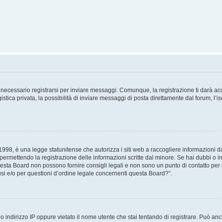
necessario registrarsi per inviare messaggi. Comunque, la registrazione ti darà acce
tica privata, la possibilità di inviare messaggi di posta direttamente dal forum, l’is
98, è una legge statunitense che autorizza i siti web a raccogliere informazioni da 
, permettendo la registrazione delle informazioni scritte dal minore. Se hai dubbi o i
esta Board non possono fornire consigli legali e non sono un punto di contatto per q
i e/o per questioni d’ordine legale concernenti questa Board?”.
 indirizzo IP oppure vietato il nome utente che stai tentando di registrare. Può anch