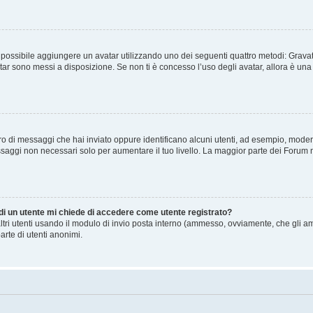
” è possibile aggiungere un avatar utilizzando uno dei seguenti quattro metodi: Gra
atar sono messi a disposizione. Se non ti è concesso l’uso degli avatar, allora è un
mero di messaggi che hai inviato oppure identificano alcuni utenti, ad esempio, mode
ssaggi non necessari solo per aumentare il tuo livello. La maggior parte dei Forum
 di un utente mi chiede di accedere come utente registrato?
altri utenti usando il modulo di invio posta interno (ammesso, ovviamente, che gli a
arte di utenti anonimi.