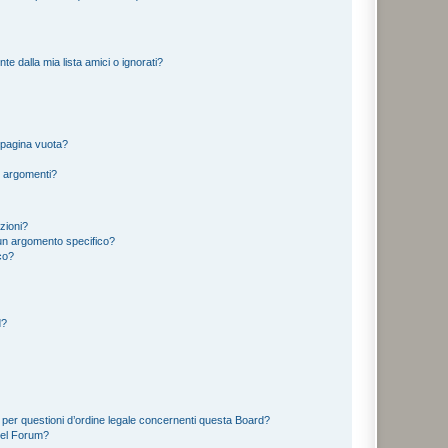
 dalla mia lista amici o ignorati?
 pagina vuota?
i argomenti?
izioni?
un argomento specifico?
co?
d?
 per questioni d’ordine legale concernenti questa Board?
del Forum?