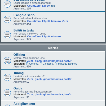
Leggi, leggine e azzeccagarbugli
Moderatori:
CountZero
,
k3pp0
,
robi
Argomenti:
125
L'angolo serio
Per condividere forti emozioni
Moderatori:
CountZero
,
k3pp0
,
tabauro
,
Zuzz
Argomenti:
343
Battiti in testa
Non di sola moto vive l'uomo
Moderatori:
CountZero
,
k3pp0
,
tabauro
Argomenti:
343
Tecnica
Officina
Motore, Manutenzione, ecc...
Moderatori:
Zuzz
,
gianluigibombatomica
,
fast3r
Subforum:
Gomme
,
Ciclistica
,
Impianto Elettrico
Argomenti:
826
Tuning
L'estetica è il tuo mestiere?
Moderatori:
Zuzz
,
gianluigibombatomica
,
fast3r
Argomenti:
57
Guida
Perché la tecnica è fondamentale
Moderatori:
Zuzz
,
gianluigibombatomica
,
fast3r
Argomenti:
53
Abbigliamento