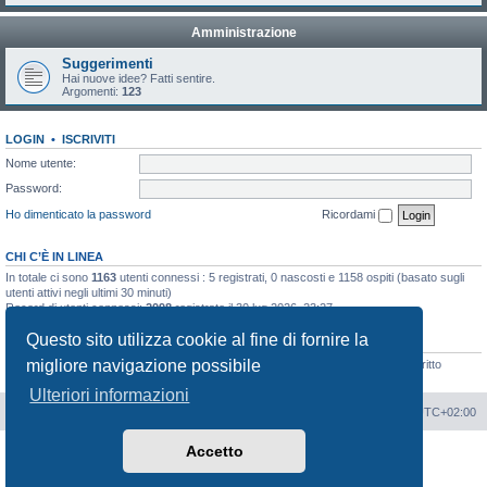
Amministrazione
Suggerimenti
Hai nuove idee? Fatti sentire.
Argomenti:
123
LOGIN
•
ISCRIVITI
Nome utente:
Password:
Ho dimenticato la password
Ricordami
CHI C’È IN LINEA
In totale ci sono
1163
utenti connessi : 5 registrati, 0 nascosti e 1158 ospiti (basato sugli
utenti attivi negli ultimi 30 minuti)
Record di utenti connessi:
2098
registrato il 30 lug 2026, 23:27
Questo sito utilizza cookie al fine di fornire la
STATISTICHE
migliore navigazione possibile
Totale messaggi
189351
• Totale argomenti
8226
• Totale iscritti
924
• Ultimo iscritto
jmfaiva
Ulteriori informazioni
Portale
Indice Forum
Tutti gli orari sono
UTC+02:00
Accetto
Creato da
phpBB
® Forum Software © phpBB Limited
Traduzione Italiana
phpBB-Italia.it