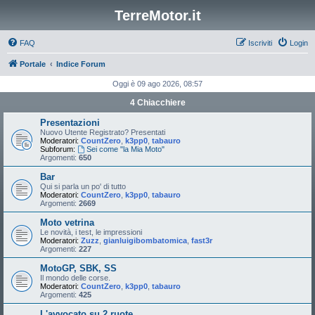
TerreMotor.it
FAQ
Iscriviti
Login
Portale
Indice Forum
Oggi è 09 ago 2026, 08:57
4 Chiacchiere
Presentazioni
Nuovo Utente Registrato? Presentati
Moderatori:
CountZero
,
k3pp0
,
tabauro
Subforum:
Sei come "la Mia Moto"
Argomenti:
650
Bar
Qui si parla un po' di tutto
Moderatori:
CountZero
,
k3pp0
,
tabauro
Argomenti:
2669
Moto vetrina
Le novità, i test, le impressioni
Moderatori:
Zuzz
,
gianluigibombatomica
,
fast3r
Argomenti:
227
MotoGP, SBK, SS
Il mondo delle corse.
Moderatori:
CountZero
,
k3pp0
,
tabauro
Argomenti:
425
L'avvocato su 2 ruote