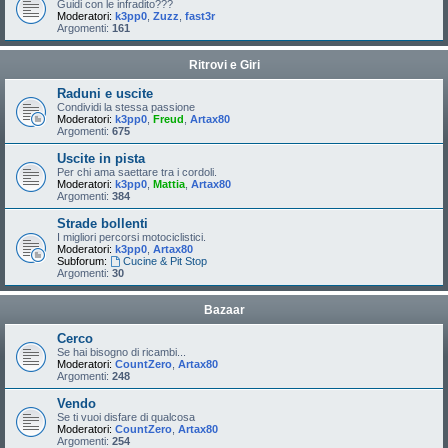
Guidi con le infradito???
Moderatori:
k3pp0
,
Zuzz
,
fast3r
Argomenti:
161
Ritrovi e Giri
Raduni e uscite
Condividi la stessa passione
Moderatori:
k3pp0
,
Freud
,
Artax80
Argomenti:
675
Uscite in pista
Per chi ama saettare tra i cordoli.
Moderatori:
k3pp0
,
Mattia
,
Artax80
Argomenti:
384
Strade bollenti
I migliori percorsi motociclistici.
Moderatori:
k3pp0
,
Artax80
Subforum:
Cucine & Pit Stop
Argomenti:
30
Bazaar
Cerco
Se hai bisogno di ricambi...
Moderatori:
CountZero
,
Artax80
Argomenti:
248
Vendo
Se ti vuoi disfare di qualcosa
Moderatori:
CountZero
,
Artax80
Argomenti:
254