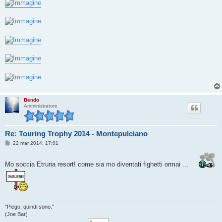
s
s
a
g
g
i
o
Bendo
Amministratore
Re: Touring Trophy 2014 - Montepulciano
M
22 mar 2014, 17:01
e
s
s
Mo soccia Etruria resort! come sia mo diventati fighetti ormai ...
a
g
g
i
o
"Piego, quindi sono."
(Joe Bar)