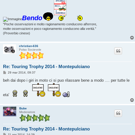
Bendo
"Poche osservazioni e molto ragionamento conducono all'errore,
molte osservazioni e poco ragionamento conducono alla verità."
(Proverbio cinese)
christian-636
Polso Socievole
Re: Touring Trophy 2014 - Montepulciano
M
29 mar 2014, 09:37
e
s
beh dai dopo i giri in moto ci si puo rilassare bene a modo .... per tutte le
s
a
g
g
eta'
i
o
Bube
Moderatore
Re: Touring Trophy 2014 - Montepulciano
M
11 apr 2014, 14:29