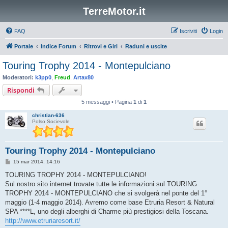
TerreMotor.it
FAQ
Iscriviti
Login
Portale
Indice Forum
Ritrovi e Giri
Raduni e uscite
Touring Trophy 2014 - Montepulciano
Moderatori:
k3pp0
,
Freud
,
Artax80
Rispondi
5 messaggi • Pagina
1
di
1
christian-636
Polso Socievole
Touring Trophy 2014 - Montepulciano
M
15 mar 2014, 14:16
e
s
TOURING TROPHY 2014 - MONTEPULCIANO!
s
Sul nostro sito internet trovate tutte le informazioni sul TOURING
a
g
TROPHY 2014 - MONTEPULCIANO che si svolgerà nel ponte del 1°
g
maggio (1-4 maggio 2014). Avremo come base Etruria Resort & Natural
i
o
SPA ****L, uno degli alberghi di Charme più prestigiosi della Toscana.
http://www.etruriaresort.it/