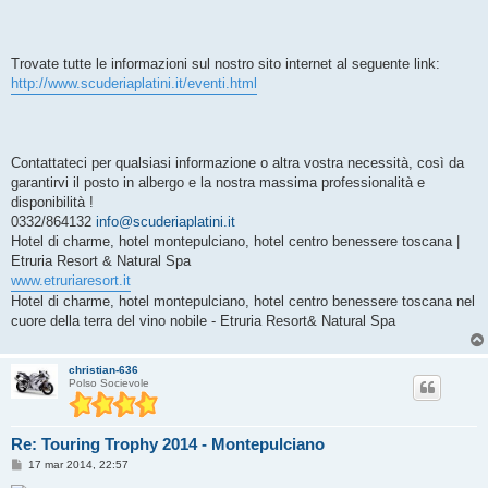
Trovate tutte le informazioni sul nostro sito internet al seguente link:
http://www.scuderiaplatini.it/eventi.html
Contattateci per qualsiasi informazione o altra vostra necessità, così da
garantirvi il posto in albergo e la nostra massima professionalità e
disponibilità !
0332/864132
info@scuderiaplatini.it
Hotel di charme, hotel montepulciano, hotel centro benessere toscana |
Etruria Resort & Natural Spa
www.etruriaresort.it
Hotel di charme, hotel montepulciano, hotel centro benessere toscana nel
cuore della terra del vino nobile - Etruria Resort& Natural Spa
christian-636
Polso Socievole
Re: Touring Trophy 2014 - Montepulciano
M
17 mar 2014, 22:57
e