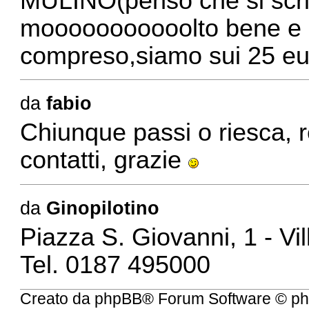
MULINO(penso che si scri
mooooooooooolto bene e da
compreso,siamo sui 25 eu
da
fabio
Chiunque passi o riesca, re
contatti, grazie
da
Ginopilotino
Piazza S. Giovanni, 1 - Vi
Tel. 0187 495000
Creato da
phpBB
® Forum Software © ph