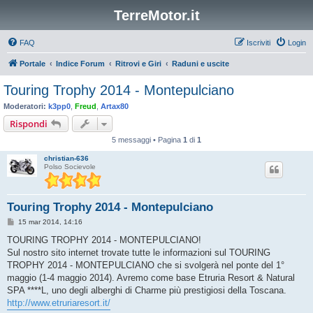
TerreMotor.it
FAQ
Iscriviti
Login
Portale
Indice Forum
Ritrovi e Giri
Raduni e uscite
Touring Trophy 2014 - Montepulciano
Moderatori:
k3pp0
,
Freud
,
Artax80
Rispondi
5 messaggi • Pagina
1
di
1
christian-636
Polso Socievole
Touring Trophy 2014 - Montepulciano
M
15 mar 2014, 14:16
e
s
TOURING TROPHY 2014 - MONTEPULCIANO!
s
Sul nostro sito internet trovate tutte le informazioni sul TOURING
a
g
TROPHY 2014 - MONTEPULCIANO che si svolgerà nel ponte del 1°
g
maggio (1-4 maggio 2014). Avremo come base Etruria Resort & Natural
i
o
SPA ****L, uno degli alberghi di Charme più prestigiosi della Toscana.
http://www.etruriaresort.it/