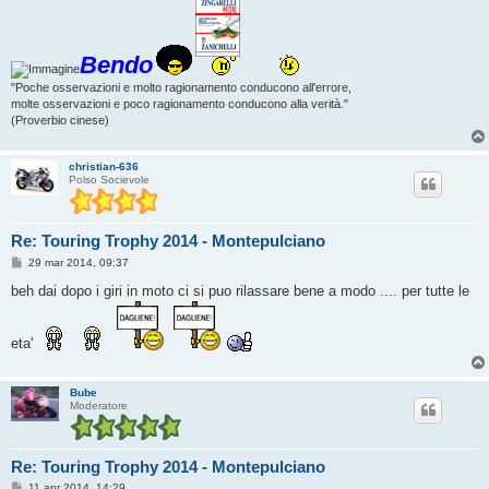
Bendo
"Poche osservazioni e molto ragionamento conducono all'errore,
molte osservazioni e poco ragionamento conducono alla verità."
(Proverbio cinese)
christian-636
Polso Socievole
Re: Touring Trophy 2014 - Montepulciano
M
29 mar 2014, 09:37
e
s
beh dai dopo i giri in moto ci si puo rilassare bene a modo .... per tutte le
s
a
g
g
eta'
i
o
Bube
Moderatore
Re: Touring Trophy 2014 - Montepulciano
M
11 apr 2014, 14:29