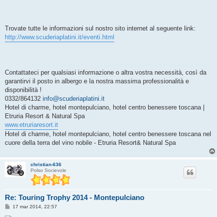
Trovate tutte le informazioni sul nostro sito internet al seguente link:
http://www.scuderiaplatini.it/eventi.html
Contattateci per qualsiasi informazione o altra vostra necessità, così da
garantirvi il posto in albergo e la nostra massima professionalità e
disponibilità !
0332/864132
info@scuderiaplatini.it
Hotel di charme, hotel montepulciano, hotel centro benessere toscana |
Etruria Resort & Natural Spa
www.etruriaresort.it
Hotel di charme, hotel montepulciano, hotel centro benessere toscana nel
cuore della terra del vino nobile - Etruria Resort& Natural Spa
christian-636
Polso Socievole
Re: Touring Trophy 2014 - Montepulciano
M
17 mar 2014, 22:57
e