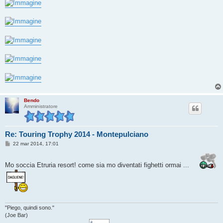
s
s
a
g
g
i
o
Bendo
Amministratore
Re: Touring Trophy 2014 - Montepulciano
M
22 mar 2014, 17:01
e
s
s
Mo soccia Etruria resort! come sia mo diventati fighetti ormai ...
a
g
g
i
o
"Piego, quindi sono."
(Joe Bar)