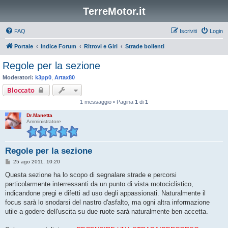
TerreMotor.it
FAQ
Iscriviti
Login
Portale
Indice Forum
Ritrovi e Giri
Strade bollenti
Regole per la sezione
Moderatori:
k3pp0
,
Artax80
Bloccato
1 messaggio • Pagina
1
di
1
Dr.Manetta
Amministratore
Regole per la sezione
M
25 ago 2011, 10:20
e
s
Questa sezione ha lo scopo di segnalare strade e percorsi
s
particolarmente interressanti da un punto di vista motociclistico,
a
g
indicandone pregi e difetti ad uso degli appassionati. Naturalmente il
g
focus sarà lo snodarsi del nastro d'asfalto, ma ogni altra informazione
i
o
utile a godere dell'uscita su due ruote sarà naturalmente ben accetta.