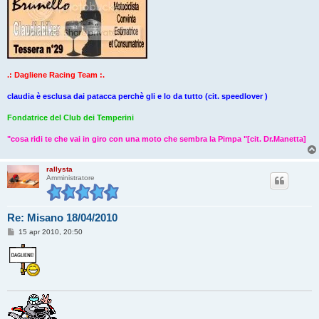
.: Dagliene Racing Team :.
claudia è esclusa dai patacca perchè gli e lo da tutto (cit. speedlover )
Fondatrice del Club dei Temperini
"cosa ridi te che vai in giro con una moto che sembra la Pimpa "[cit. Dr.Manetta]
rallysta
Amministratore
Re: Misano 18/04/2010
M
15 apr 2010, 20:50
e
s
s
a
g
g
i
o