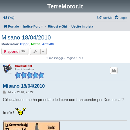
TerreMotor.it
FAQ
Iscriviti
Login
Portale
Indice Forum
Ritrovi e Giri
Uscite in pista
Misano 18/04/2010
Moderatori:
k3pp0
,
Mattia
,
Artax80
Rispondi
2 messaggi • Pagina
1
di
1
claudiabiker
Amministratore
Misano 18/04/2010
M
14 apr 2010, 23:22
e
s
C'è qualcuno che ha prenotato le libere con transponder per Domenica ?
s
a
g
Io c'è !
g
i
o