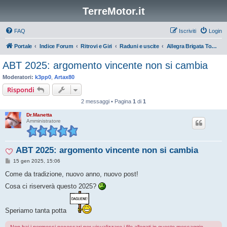
TerreMotor.it
FAQ
Iscriviti
Login
Portale
Indice Forum
Ritrovi e Giri
Raduni e uscite
Allegra Brigata Toscana
ABT 2025: argomento vincente non si cambia
Moderatori:
k3pp0
,
Artax80
Rispondi
2 messaggi • Pagina
1
di
1
Dr.Manetta
Amministratore
ABT 2025: argomento vincente non si cambia
M
15 gen 2025, 15:06
e
s
Come da tradizione, nuovo anno, nuovo post!
s
a
Cosa ci riserverà questo 2025?
g
g
i
o
Speriamo tanta potta
Non hai i permessi necessari per visualizzare i file allegati in questo messaggio.