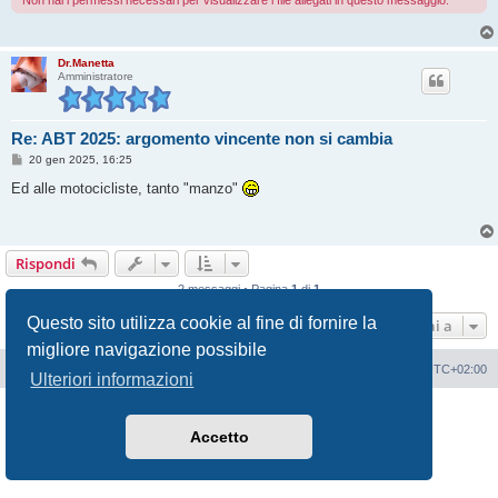
Dr.Manetta
Amministratore
Re: ABT 2025: argomento vincente non si cambia
M
20 gen 2025, 16:25
e
s
Ed alle motocicliste, tanto "manzo"
s
a
g
g
i
Rispondi
o
2 messaggi • Pagina
1
di
1
Questo sito utilizza cookie al fine di fornire la
Vai a
migliore navigazione possibile
Portale
Indice Forum
Tutti gli orari sono
UTC+02:00
Ulteriori informazioni
Creato da
phpBB
® Forum Software © phpBB Limited
Traduzione Italiana
phpBB-Italia.it
Accetto
Privacy
|
Condizioni