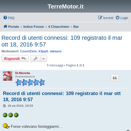
TerreMotor.it
FAQ
Iscriviti
Login
Portale
Indice Forum
4 Chiacchiere
Bar
Record di utenti connessi: 109 registrato il mar
ott 18, 2016 9:57
Moderatori:
CountZero
,
k3pp0
,
tabauro
Rispondi
9 messaggi • Pagina
1
di
1
Dr.Manetta
Amministratore
Record di utenti connessi: 109 registrato il mar ott
18, 2016 9:57
M
18 ott 2016, 16:03
e
s
s
a
g
Forse volevano festeggiarmi...
g
i