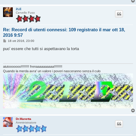
o
2LE
Cervello Fuso
Re: Record di utenti connessi: 109 registrato il mar ott 18,
2016 9:57
M
18 ott 2016, 23:00
e
s
puo' essere che tutti si aspettavano la torta
s
a
g
g
i
aiutooooooo!!!!!!!!! frenaaaaaaaaaa!!!!!!!!!
o
Quando la merda avra' un valore i poveri nasceranno senza il culo
Dr.Manetta
Amministratore