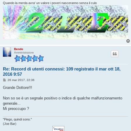
o
Quando la merda avra' un valore i poveri nasceranno senza il culo
Bendo
Amministratore
Re: Record di utenti connessi: 109 registrato il mar ott 18,
2016 9:57
M
26 mar 2017, 22:36
e
s
Grande Dottore!!!
s
a
g
Non so se è un segnale positivo o indice di qualche malfunzionamento
g
generale...
i
o
Mi preoccupo ?
"Piego, quindi sono."
(Joe Bar)