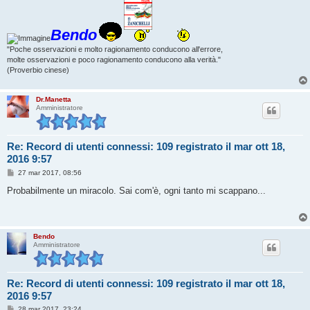
Bendo
"Poche osservazioni e molto ragionamento conducono all'errore,
molte osservazioni e poco ragionamento conducono alla verità."
(Proverbio cinese)
Dr.Manetta
Amministratore
Re: Record di utenti connessi: 109 registrato il mar ott 18,
2016 9:57
M
27 mar 2017, 08:56
e
s
Probabilmente un miracolo. Sai com'è, ogni tanto mi scappano...
s
a
g
g
i
Bendo
o
Amministratore
Re: Record di utenti connessi: 109 registrato il mar ott 18,
2016 9:57
M
28 mar 2017, 23:24