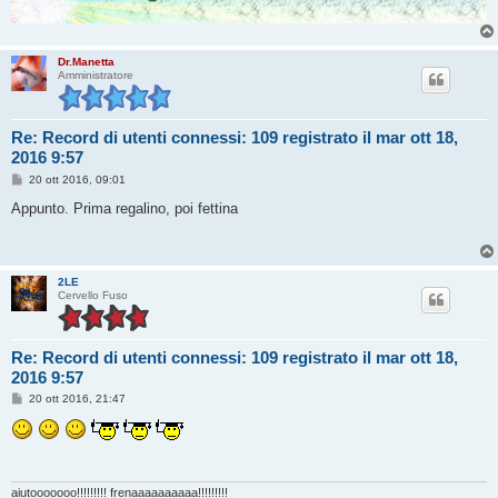
Dr.Manetta
Amministratore
Re: Record di utenti connessi: 109 registrato il mar ott 18,
2016 9:57
M
20 ott 2016, 09:01
e
s
Appunto. Prima regalino, poi fettina
s
a
g
g
i
2LE
o
Cervello Fuso
Re: Record di utenti connessi: 109 registrato il mar ott 18,
2016 9:57
M
20 ott 2016, 21:47
e
s
s
a
g
g
i
aiutooooooo!!!!!!!!! frenaaaaaaaaaa!!!!!!!!!