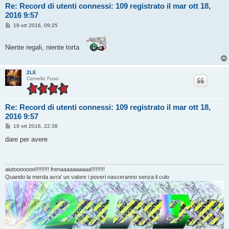
Re: Record di utenti connessi: 109 registrato il mar ott 18,
2016 9:57
M
19 ott 2016, 09:25
e
s
s
Niente regali, niente torta
a
g
g
i
2LE
o
Cervello Fuso
Re: Record di utenti connessi: 109 registrato il mar ott 18,
2016 9:57
M
19 ott 2016, 22:38
e
s
dare per avere
s
a
g
g
i
aiutooooooo!!!!!!!!! frenaaaaaaaaaa!!!!!!!!!
o
Quando la merda avra' un valore i poveri nasceranno senza il culo