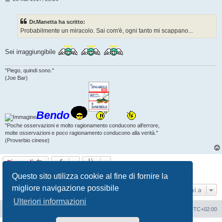
e
s
s
Dr.Manetta ha scritto:
a
g
Probabilmente un miracolo. Sai com'è, ogni tanto mi scappano...
g
i
o
Sei irraggiungibile
"Piego, quindi sono."
(Joe Bar)
Bendo
"Poche osservazioni e molto ragionamento conducono all'errore,
molte osservazioni e poco ragionamento conducono alla verità."
(Proverbio cinese)
Rispondi
9 messaggi • Pagina
1
di
1
Questo sito utilizza cookie al fine di fornire la
migliore navigazione possibile
Vai a
Ulteriori informazioni
Portale
Indice Forum
Tutti gli orari sono
UTC+02:00