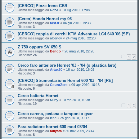
[CERCO] Pinze freno CBR
Ultimo messaggio da
RezA
«
10 lug 2010, 17:08
[Cerco] Honda Hornet my 06
Ultimo messaggio da
fast3r
«
04 giu 2010, 19:33
Risposte:
3
[CERCO] coppia di cerchi KTM Adventure LC4 640 '06 (SP)
Ultimo messaggio da
albertov
«
24 mag 2010, 22:23
Z 750 oppure SV 650 S
Ultimo messaggio da
Bendo
«
20 mag 2010, 22:20
Risposte:
24
1
2
Cerco faro anteriore Hornet '03 - '04 (o plastica faro)
Ultimo messaggio da
Artax80
«
16 apr 2010, 16:02
Risposte:
3
[CERCO] Strumentazione Hornet 600 '03 - '04 [RE]
Ultimo messaggio da
CountZero
«
09 apr 2010, 10:13
Risposte:
6
Cerco batteria Hornet
Ultimo messaggio da
Muffy
«
10 feb 2010, 10:38
Risposte:
19
1
2
Cerco carena, pedana e tamponi x gsxr
Ultimo messaggio da
Icce
«
25 gen 2010, 00:17
Para radiatore hornet 600 mod 03/04
Ultimo messaggio da
rallysta
«
30 nov 2009, 23:44
Risposte:
8