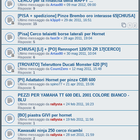
CERCO per la rinascita della MAFFY ...
Ultimo messaggio da
Artax80
«
09 mar 2012, 09:00
Risposte:
9
[PISA + spedizione] Pinze Brembo oro interasse 65[CHIUSA]
Ultimo messaggio da
k3pp0
«
29 dic 2011, 16:51
Risposte:
15
1
2
[Pisa] Cerco telaietti borse laterali per Hornet
Ultimo messaggio da
fast3r
«
28 ago 2011, 19:04
Risposte:
5
[CHIUSA] [LI] + [PO] Rennsport 120/70 ZR 17[CERCO]
Ultimo messaggio da
Artax80
«
30 mag 2011, 10:04
Risposte:
6
[TROVATO] Teleruttore Ducati Monster 620 [PI]
Ultimo messaggio da
CountZero
«
12 mag 2011, 15:48
Risposte:
1
[PI] Adattatori Hornet per pinze CBR 600
Ultimo messaggio da
spino77
«
21 apr 2011, 15:06
Risposte:
5
PEZZI PER YAMAHA TT 600 DEL 2001 COLORE BIANCO -
BLU
Ultimo messaggio da
rallysta
«
24 feb 2011, 16:23
Risposte:
6
[BO] piastra GIVI per hornet
Ultimo messaggio da
rallysta
«
19 feb 2011, 11:56
Risposte:
1
Kawasaki ninja 250 cerco ricambi
Ultimo messaggio da
rallysta
«
28 set 2010, 21:59
Risposte:
2