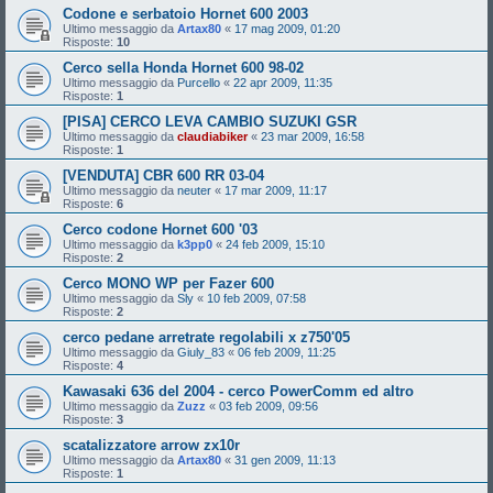
Codone e serbatoio Hornet 600 2003
Ultimo messaggio da
Artax80
«
17 mag 2009, 01:20
Risposte:
10
Cerco sella Honda Hornet 600 98-02
Ultimo messaggio da
Purcello
«
22 apr 2009, 11:35
Risposte:
1
[PISA] CERCO LEVA CAMBIO SUZUKI GSR
Ultimo messaggio da
claudiabiker
«
23 mar 2009, 16:58
Risposte:
1
[VENDUTA] CBR 600 RR 03-04
Ultimo messaggio da
neuter
«
17 mar 2009, 11:17
Risposte:
6
Cerco codone Hornet 600 '03
Ultimo messaggio da
k3pp0
«
24 feb 2009, 15:10
Risposte:
2
Cerco MONO WP per Fazer 600
Ultimo messaggio da
Sly
«
10 feb 2009, 07:58
Risposte:
2
cerco pedane arretrate regolabili x z750'05
Ultimo messaggio da
Giuly_83
«
06 feb 2009, 11:25
Risposte:
4
Kawasaki 636 del 2004 - cerco PowerComm ed altro
Ultimo messaggio da
Zuzz
«
03 feb 2009, 09:56
Risposte:
3
scatalizzatore arrow zx10r
Ultimo messaggio da
Artax80
«
31 gen 2009, 11:13
Risposte:
1