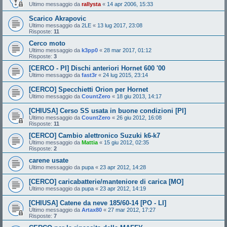
Ultimo messaggio da
rallysta
«
14 apr 2006, 15:33
Scarico Akrapovic
Ultimo messaggio da
2LE
«
13 lug 2017, 23:08
Risposte:
11
Cerco moto
Ultimo messaggio da
k3pp0
«
28 mar 2017, 01:12
Risposte:
3
[CERCO - PI] Dischi anteriori Hornet 600 '00
Ultimo messaggio da
fast3r
«
24 lug 2015, 23:14
[CERCO] Specchietti Orion per Hornet
Ultimo messaggio da
CountZero
«
18 giu 2013, 14:17
[CHIUSA] Cerso SS usata in buone condizioni [PI]
Ultimo messaggio da
CountZero
«
26 giu 2012, 16:08
Risposte:
11
[CERCO] Cambio alettronico Suzuki k6-k7
Ultimo messaggio da
Mattia
«
15 giu 2012, 02:35
Risposte:
2
carene usate
Ultimo messaggio da
pupa
«
23 apr 2012, 14:28
[CERCO] caricabatterie/manteniore di carica [MO]
Ultimo messaggio da
pupa
«
23 apr 2012, 14:19
[CHIUSA] Catene da neve 185/60-14 [PO - LI]
Ultimo messaggio da
Artax80
«
27 mar 2012, 17:27
Risposte:
7