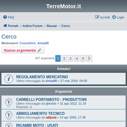
TerreMotor.it
FAQ
Iscriviti
Login
Portale
Indice Forum
Bazaar
Cerco
Cerco
Moderatori:
CountZero
,
Artax80
Nuovo argomento
1
2
3
4
5
Prossimo
247 argomenti
Annunci
REGOLAMENTO MERCATINO
Ultimo messaggio da
Artax80
«
27 mar 2009, 09:58
Argomenti
CARRELLI PORTAMOTO - PRODUTTORI
Ultimo messaggio da
ghisirds
«
31 ago 2022, 11:19
Risposte:
1
ABBIGLIAMENTO TECNICO
Ultimo messaggio da
rallysta
«
14 apr 2006, 17:38
RICAMBI MOTO - USATI