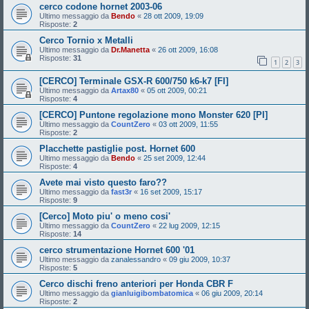
cerco codone hornet 2003-06
Ultimo messaggio da
Bendo
«
28 ott 2009, 19:09
Risposte:
2
Cerco Tornio x Metalli
Ultimo messaggio da
Dr.Manetta
«
26 ott 2009, 16:08
Risposte:
31
1
2
3
[CERCO] Terminale GSX-R 600/750 k6-k7 [FI]
Ultimo messaggio da
Artax80
«
05 ott 2009, 00:21
Risposte:
4
[CERCO] Puntone regolazione mono Monster 620 [PI]
Ultimo messaggio da
CountZero
«
03 ott 2009, 11:55
Risposte:
2
Placchette pastiglie post. Hornet 600
Ultimo messaggio da
Bendo
«
25 set 2009, 12:44
Risposte:
4
Avete mai visto questo faro??
Ultimo messaggio da
fast3r
«
16 set 2009, 15:17
Risposte:
9
[Cerco] Moto piu' o meno cosi'
Ultimo messaggio da
CountZero
«
22 lug 2009, 12:15
Risposte:
14
cerco strumentazione Hornet 600 '01
Ultimo messaggio da
zanalessandro
«
09 giu 2009, 10:37
Risposte:
5
Cerco dischi freno anteriori per Honda CBR F
Ultimo messaggio da
gianluigibombatomica
«
06 giu 2009, 20:14
Risposte:
2