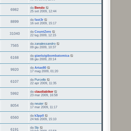
da
Bendo
6982
25 set 2009, 12:44
da
fast3r
8899
16 set 2009, 15:17
da
CountZero
31040
22 lug 2009, 12:15
da
zanalessandro
7565
09 giu 2009, 10:37
da
gianluigibombatomica
6168
06 giu 2009, 20:14
da
Artax80
9920
17 mag 2009, 01:20
da
Purcello
6107
22 apr 2009, 11:35
da
claudiabiker
5992
23 mar 2009, 16:58
da
neuter
8054
17 mar 2009, 11:17
da
k3pp0
6560
24 feb 2009, 15:10
da
Sly
6191
10 feb 2009, 07:58