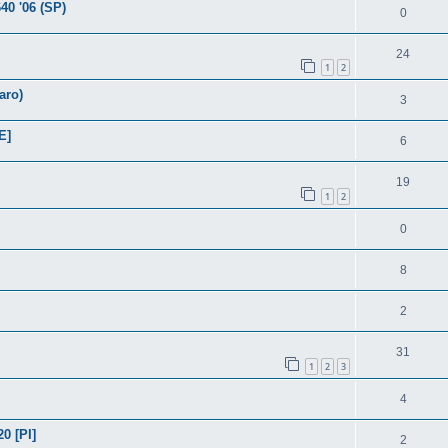
40 '06 (SP)
0
24
1
2
aro)
3
E]
6
19
1
2
0
8
2
31
1
2
3
4
0 [PI]
2