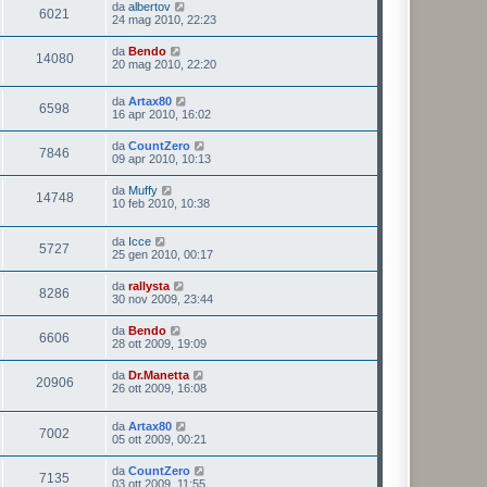
da
albertov
6021
24 mag 2010, 22:23
da
Bendo
14080
20 mag 2010, 22:20
da
Artax80
6598
16 apr 2010, 16:02
da
CountZero
7846
09 apr 2010, 10:13
da
Muffy
14748
10 feb 2010, 10:38
da
Icce
5727
25 gen 2010, 00:17
da
rallysta
8286
30 nov 2009, 23:44
da
Bendo
6606
28 ott 2009, 19:09
da
Dr.Manetta
20906
26 ott 2009, 16:08
da
Artax80
7002
05 ott 2009, 00:21
da
CountZero
7135
03 ott 2009, 11:55