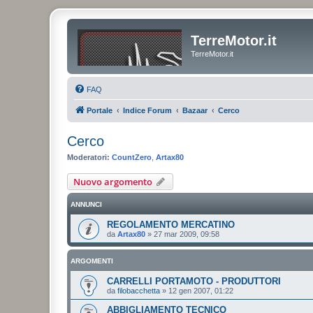
TerreMotor.it
TerreMotor.it
FAQ
Portale
Indice Forum
Bazaar
Cerco
Cerco
Moderatori:
CountZero
,
Artax80
Nuovo argomento
ANNUNCI
REGOLAMENTO MERCATINO
da
Artax80
»
27 mar 2009, 09:58
ARGOMENTI
CARRELLI PORTAMOTO - PRODUTTORI
da
filobacchetta
»
12 gen 2007, 01:22
ABBIGLIAMENTO TECNICO