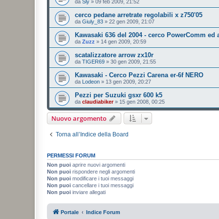
da
Sly
»
09 feb 2009, 21:52
cerco pedane arretrate regolabili x z750'05
da
Giuly_83
»
22 gen 2009, 21:07
Kawasaki 636 del 2004 - cerco PowerComm ed a
da
Zuzz
»
14 gen 2009, 20:59
scatalizzatore arrow zx10r
da
TIGER69
»
30 gen 2009, 21:55
Kawasaki - Cerco Pezzi Carena er-6f NERO
da
Lodeon
»
13 gen 2009, 20:27
Pezzi per Suzuki gsxr 600 k5
da
claudiabiker
»
15 gen 2008, 00:25
Nuovo argomento
Torna all’Indice della Board
PERMESSI FORUM
Non puoi
aprire nuovi argomenti
Non puoi
rispondere negli argomenti
Non puoi
modificare i tuoi messaggi
Non puoi
cancellare i tuoi messaggi
Non puoi
inviare allegati
Portale
Indice Forum