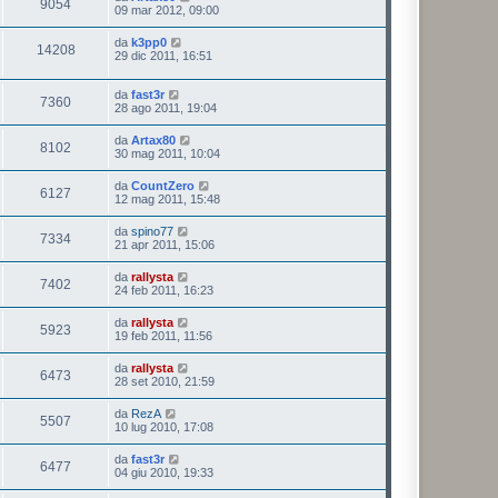
9054
09 mar 2012, 09:00
da
k3pp0
14208
29 dic 2011, 16:51
da
fast3r
7360
28 ago 2011, 19:04
da
Artax80
8102
30 mag 2011, 10:04
da
CountZero
6127
12 mag 2011, 15:48
da
spino77
7334
21 apr 2011, 15:06
da
rallysta
7402
24 feb 2011, 16:23
da
rallysta
5923
19 feb 2011, 11:56
da
rallysta
6473
28 set 2010, 21:59
da
RezA
5507
10 lug 2010, 17:08
da
fast3r
6477
04 giu 2010, 19:33