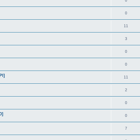
0
0
11
3
0
0
PI]
11
2
0
O]
0
7