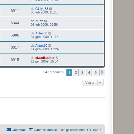
da
Giuly_83
6911
06 feb 2009, 11:25
da
Zuzz
6344
03 feb 2009, 09:56
da
Artax80
5886
31 gen 2009, 11:13
da
Artax80
6017
14 gen 2009, 12:24
da
claudiabiker
6915
11 gen 2009, 15:54
1
2
3
4
5
Prossimo
247 argomenti
Vai a
Contattaci
Cancella cookie
Tutti gli orari sono
UTC+02:00