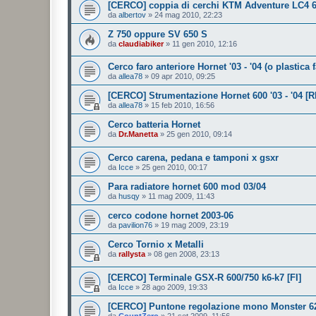
[CERCO] coppia di cerchi KTM Adventure LC4 6
da
albertov
»
24 mag 2010, 22:23
Z 750 oppure SV 650 S
da
claudiabiker
»
11 gen 2010, 12:16
Cerco faro anteriore Hornet '03 - '04 (o plastica f
da
allea78
»
09 apr 2010, 09:25
[CERCO] Strumentazione Hornet 600 '03 - '04 [R
da
allea78
»
15 feb 2010, 16:56
Cerco batteria Hornet
da
Dr.Manetta
»
25 gen 2010, 09:14
Cerco carena, pedana e tamponi x gsxr
da
Icce
»
25 gen 2010, 00:17
Para radiatore hornet 600 mod 03/04
da
husqy
»
11 mag 2009, 11:43
cerco codone hornet 2003-06
da
pavilion76
»
19 mag 2009, 23:19
Cerco Tornio x Metalli
da
rallysta
»
08 gen 2008, 23:13
[CERCO] Terminale GSX-R 600/750 k6-k7 [FI]
da
Icce
»
28 ago 2009, 19:33
[CERCO] Puntone regolazione mono Monster 62
da
CountZero
»
21 set 2009, 11:56