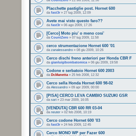
Placchette pastiglie post. Hornet 600
da
fast3r
»
27 lug 2009, 12:09
Avete mai visto questo faro??
da
fast3r
»
06 ago 2009, 17:26
[Cerco] Moto piu' o meno cosi'
da
CountZero
»
07 lug 2009, 11:58
cerco strumentazione Hornet 600 '01
da
zanalessandro
»
08 giu 2009, 10:26
Cerco dischi freno anteriori per Honda CBR F
da
gianluigibombatomica
»
06 giu 2009, 19:58
Codone e serbatoio Hornet 600 2003
da
Dr.Manetta
»
25 feb 2008, 12:32
Cerco sella Honda Hornet 600 98-02
da
Alessandro
»
09 apr 2009, 00:00
[PISA] CERCO LEVA CAMBIO SUZUKI GSR
da
sari
»
23 mar 2009, 16:05
[VENDUTA] CBR 600 RR 03-04
da
neuter
»
02 feb 2008, 10:19
Cerco codone Hornet 600 '03
da
fast3r
»
24 feb 2009, 12:45
Cerco MONO WP per Fazer 600