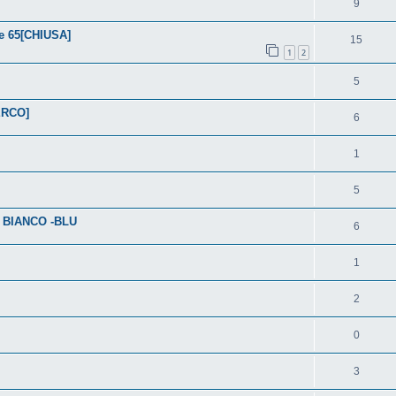
9
se 65[CHIUSA]
15
1
2
5
CERCO]
6
1
5
 BIANCO -BLU
6
1
2
0
3