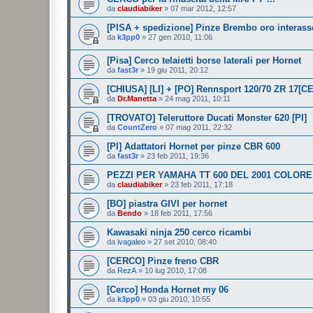
da
claudiabiker
»
07 mar 2012, 12:57
[PISA + spedizione] Pinze Brembo oro interas
da
k3pp0
»
27 gen 2010, 11:06
[Pisa] Cerco telaietti borse laterali per Hornet
da
fast3r
»
19 giu 2011, 20:12
[CHIUSA] [LI] + [PO] Rennsport 120/70 ZR 17[
da
Dr.Manetta
»
24 mag 2011, 10:11
[TROVATO] Teleruttore Ducati Monster 620 [PI]
da
CountZero
»
07 mag 2011, 22:32
[PI] Adattatori Hornet per pinze CBR 600
da
fast3r
»
23 feb 2011, 19:36
PEZZI PER YAMAHA TT 600 DEL 2001 COLORE
da
claudiabiker
»
23 feb 2011, 17:18
[BO] piastra GIVI per hornet
da
Bendo
»
18 feb 2011, 17:56
Kawasaki ninja 250 cerco ricambi
da
ivagaleo
»
27 set 2010, 08:40
[CERCO] Pinze freno CBR
da
RezA
»
10 lug 2010, 17:08
[Cerco] Honda Hornet my 06
da
k3pp0
»
03 giu 2010, 10:55