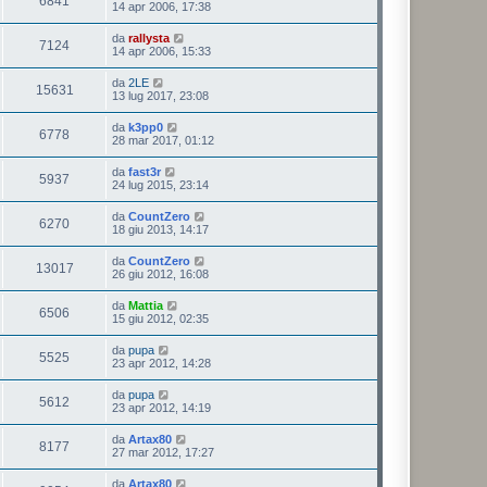
6841
14 apr 2006, 17:38
da
rallysta
7124
14 apr 2006, 15:33
da
2LE
15631
13 lug 2017, 23:08
da
k3pp0
6778
28 mar 2017, 01:12
da
fast3r
5937
24 lug 2015, 23:14
da
CountZero
6270
18 giu 2013, 14:17
da
CountZero
13017
26 giu 2012, 16:08
da
Mattia
6506
15 giu 2012, 02:35
da
pupa
5525
23 apr 2012, 14:28
da
pupa
5612
23 apr 2012, 14:19
da
Artax80
8177
27 mar 2012, 17:27
da
Artax80