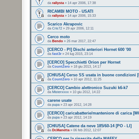
da
rallysta
»
14 apr 2006, 17:38
RICAMBI MOTO - USATI
da
rallysta
»
14 apr 2006, 15:33
Scarico Akrapovic
da
Cris72
»
29 apr 2006, 12:11
Cerco moto
da
Bendo
»
26 mar 2017, 22:47
[CERCO - PI] Dischi anteriori Hornet 600 '00
da
fast3r
»
24 lug 2015, 23:14
[CERCO] Specchietti Orion per Hornet
da
CountZero
»
18 giu 2013, 14:17
[CHIUSA] Cerso SS usata in buone condizioni [
da
CountZero
»
10 apr 2012, 11:25
[CERCO] Cambio alettronico Suzuki k6-k7
da
Misterxxxx
»
10 giu 2012, 14:22
carene usate
da
pupa
»
23 apr 2012, 14:28
[CERCO] caricabatterie/manteniore di carica [M
da
pupa
»
23 apr 2012, 14:19
[CHIUSA] Catene da neve 185/60-14 [PO - LI]
da
Dr.Manetta
»
06 feb 2012, 12:07
CERCO per la rinascita della MAFFY ...