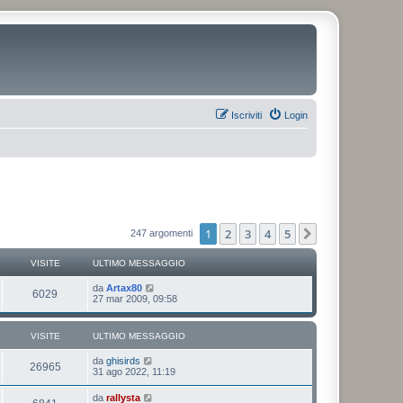
Iscriviti
Login
1
2
3
4
5
Prossimo
247 argomenti
VISITE
ULTIMO MESSAGGIO
da
Artax80
6029
27 mar 2009, 09:58
VISITE
ULTIMO MESSAGGIO
da
ghisirds
26965
31 ago 2022, 11:19
da
rallysta