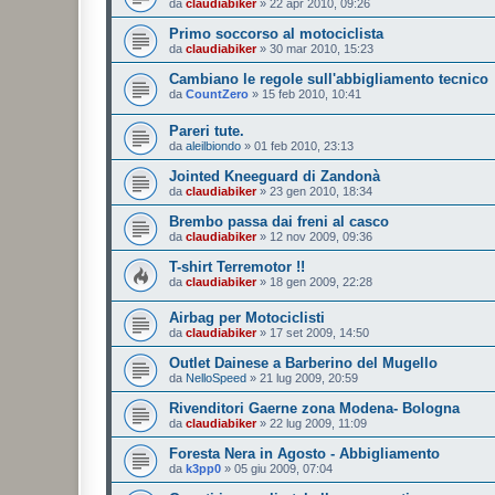
da
claudiabiker
»
22 apr 2010, 09:26
Primo soccorso al motociclista
da
claudiabiker
»
30 mar 2010, 15:23
Cambiano le regole sull'abbigliamento tecnico
da
CountZero
»
15 feb 2010, 10:41
Pareri tute.
da
aleilbiondo
»
01 feb 2010, 23:13
Jointed Kneeguard di Zandonà
da
claudiabiker
»
23 gen 2010, 18:34
Brembo passa dai freni al casco
da
claudiabiker
»
12 nov 2009, 09:36
T-shirt Terremotor !!
da
claudiabiker
»
18 gen 2009, 22:28
Airbag per Motociclisti
da
claudiabiker
»
17 set 2009, 14:50
Outlet Dainese a Barberino del Mugello
da
NelloSpeed
»
21 lug 2009, 20:59
Rivenditori Gaerne zona Modena- Bologna
da
claudiabiker
»
22 lug 2009, 11:09
Foresta Nera in Agosto - Abbigliamento
da
k3pp0
»
05 giu 2009, 07:04