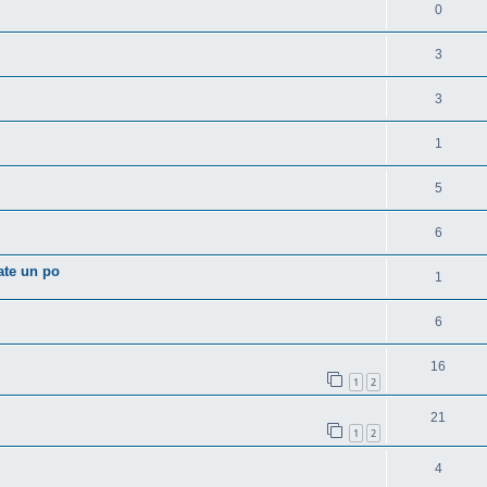
0
3
3
1
5
6
ate un po
1
6
16
1
2
21
1
2
4