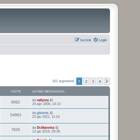
Iscriviti
Login
1
2
3
4
Prossimo
161 argomenti
VISITE
ULTIMO MESSAGGIO
da
rallysta
6062
24 apr 2006, 14:13
da
ghisirds
54963
23 giu 2021, 11:24
da
Dr.Manetta
7826
12 giu 2019, 09:38