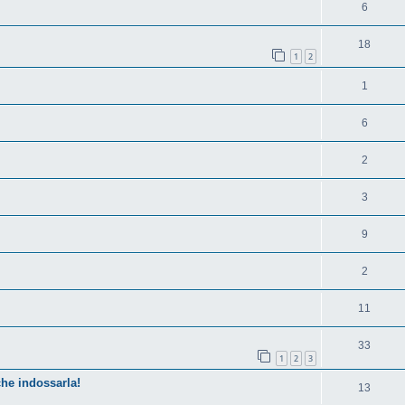
6
18
1
2
1
6
2
3
9
2
11
33
1
2
3
he indossarla!
13