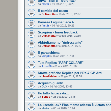
Stivali Sidi ST Gore-tex?
da
fast3r
»
19 feb 2018, 23:26
Il cambio del casco
da
Dr.Manetta
»
16 dic 2013, 12:07
Dainese Laguna Seca 4
da
fast3r
»
09 feb 2019, 20:21
Scorpion - buon feedback
da
Dr.Manetta
»
09 feb 2016, 10:30
Abbigliamento "rinfrescante"
da
Dr.Manetta
»
03 gen 2014, 16:27
Il paraschiena
da
k3pp0
»
16 ott 2011, 10:08
Tuta Replica "PARTICOLARE"
da
Artax80
»
01 apr 2011, 11:26
Nuove grafiche Replica per l’RX-7 GP Arai
da
claudiabiker
»
22 giu 2011, 11:59
Acquisto guanti!
da
DVX
»
01 feb 2008, 13:47
Ho fatto la cazzata...
da
Bendo
»
28 set 2010, 23:45
La «scodella»? Finalmente adesso è vietato anc
da
shaitan
»
08 ott 2010, 15:24