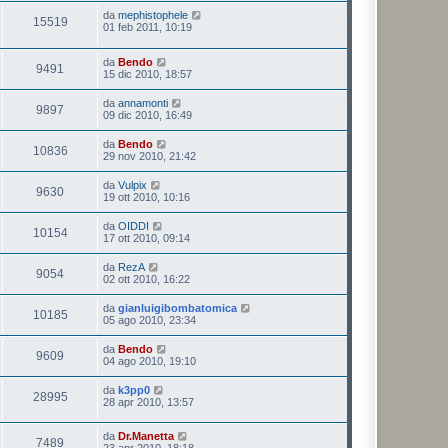
da
mephistophele
15519
01 feb 2011, 10:19
da
Bendo
9491
15 dic 2010, 18:57
da
annamonti
9897
09 dic 2010, 16:49
da
Bendo
10836
29 nov 2010, 21:42
da
Vulpix
9630
19 ott 2010, 10:16
da
OIDDI
10154
17 ott 2010, 09:14
da
RezA
9054
02 ott 2010, 16:22
da
gianluigibombatomica
10185
05 ago 2010, 23:34
da
Bendo
9609
04 ago 2010, 19:10
da
k3pp0
28995
28 apr 2010, 13:57
da
Dr.Manetta
7489