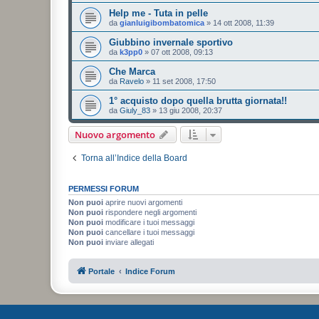
Help me - Tuta in pelle
da
gianluigibombatomica
»
14 ott 2008, 11:39
Giubbino invernale sportivo
da
k3pp0
»
07 ott 2008, 09:13
Che Marca
da
Ravelo
»
11 set 2008, 17:50
1° acquisto dopo quella brutta giornata!!
da
Giuly_83
»
13 giu 2008, 20:37
Nuovo argomento
Torna all’Indice della Board
PERMESSI FORUM
Non puoi
aprire nuovi argomenti
Non puoi
rispondere negli argomenti
Non puoi
modificare i tuoi messaggi
Non puoi
cancellare i tuoi messaggi
Non puoi
inviare allegati
Portale
Indice Forum