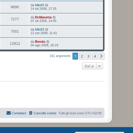
da
Milo83
9890
14 ott 2008, 17:25
da
Dr.Manetta
7277
07 ott 2008, 14:45
da
Milo83
7001
12 set 2008, 11:41
da
Bendo
12812
04 ago 2008, 16:19
1
2
3
4
Prossimo
161 argomenti
Vai a
Contattaci
Cancella cookie
Tutti gli orari sono
UTC+02:00