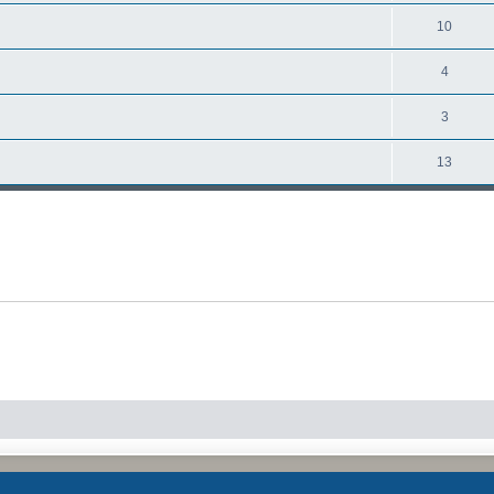
10
4
3
13
Creato da
phpBB
® Forum Software © phpBB Limited