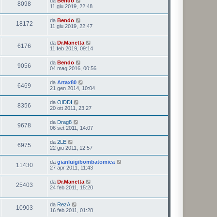
da
Bendo
8098
11 giu 2019, 22:48
da
Bendo
18172
11 giu 2019, 22:47
da
Dr.Manetta
6176
11 feb 2019, 09:14
da
Bendo
9056
04 mag 2016, 00:56
da
Artax80
6469
21 gen 2014, 10:04
da
OIDDI
8356
20 ott 2011, 23:27
da
Drag8
9678
06 set 2011, 14:07
da
2LE
6975
22 giu 2011, 12:57
da
gianluigibombatomica
11430
27 apr 2011, 11:43
da
Dr.Manetta
25403
24 feb 2011, 15:20
da
RezA
10903
16 feb 2011, 01:28