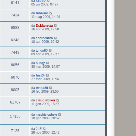
da
k3pp0
6141
05 giu 2009, 07:27
da
tabauro
7424
11 mag 2009, 14:29
da
Dr.Manetta
6883
16 apr 2009, 12:58
da
cabracabra
6248
10 apr 2009, 10:42
da
tyrion83
7443
09 apr 2009, 12:37
da
husqy
8056
30 mar 2009, 14:07
da
fast3r
6070
27 mar 2009, 11:07
da
Artax80
8005
16 feb 2009, 23:58
da
claudiabiker
61707
11 gen 2009, 15:57
da
mephistophele
17155
10 gen 2009, 20:52
da
2LE
7125
28 nov 2008, 12:42