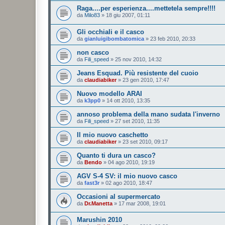
Raga....per esperienza....mettetela sempre!!!!
da
Milo83
»
18 giu 2007, 01:11
Gli occhiali e il casco
da
gianluigibombatomica
»
23 feb 2010, 20:33
non casco
da
Fili_speed
»
25 nov 2010, 14:32
Jeans Esquad. Più resistente del cuoio
da
claudiabiker
»
23 gen 2010, 17:47
Nuovo modello ARAI
da
k3pp0
»
14 ott 2010, 13:35
annoso problema della mano sudata l'inverno
da
Fili_speed
»
27 set 2010, 11:35
Il mio nuovo caschetto
da
claudiabiker
»
23 set 2010, 09:17
Quanto ti dura un casco?
da
Bendo
»
04 ago 2010, 19:19
AGV S-4 SV: il mio nuovo casco
da
fast3r
»
02 ago 2010, 18:47
Occasioni al supermercato
da
Dr.Manetta
»
17 mar 2008, 19:01
Marushin 2010