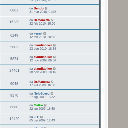
23 apr 2010, 18:18
da
Bendo
6801
31 mar 2010, 01:35
da
Dr.Manetta
15280
22 feb 2010, 18:00
da
kermit
6249
12 feb 2010, 20:35
da
claudiabiker
5803
23 gen 2010, 18:34
da
claudiabiker
5874
12 nov 2009, 09:36
da
claudiabiker
24461
08 nov 2009, 10:16
da
Dr.Manetta
6048
17 set 2009, 16:08
da
NelloSpeed
9170
27 lug 2009, 13:32
da
Mattia
6680
22 lug 2009, 16:50
da
2LE
12420
05 giu 2009, 12:43