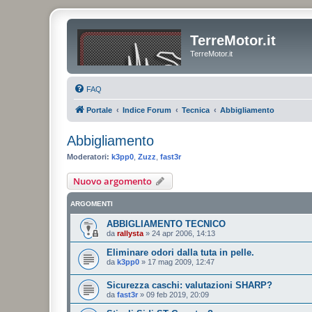
TerreMotor.it
TerreMotor.it
FAQ
Portale
Indice Forum
Tecnica
Abbigliamento
Abbigliamento
Moderatori:
k3pp0
,
Zuzz
,
fast3r
Nuovo argomento
ARGOMENTI
ABBIGLIAMENTO TECNICO
da
rallysta
»
24 apr 2006, 14:13
Eliminare odori dalla tuta in pelle.
da
k3pp0
»
17 mag 2009, 12:47
Sicurezza caschi: valutazioni SHARP?
da
fast3r
»
09 feb 2019, 20:09