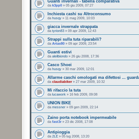
Guanti invernali - tabella comparativa
da
k3pp0
»
05 giu 2009, 07:27
Inchiesta cashi su Altroconsumo
da
husqy
»
11 mag 2009, 10:03
giacca invernale strappata
da
tyrion83
»
09 apr 2009, 12:43
Strappi sulla tuta riparabili?
da
Artax80
»
09 apr 2009, 23:54
Guanti estivi
da
aleilbiondo
»
26 giu 2008, 17:36
Casco Shoei
da
husqy
»
30 mar 2009, 12:01
Allarme caschi omologati ma difettosi ... guard
da
claudiabiker
»
27 mar 2009, 10:32
Mi rifaccio la tuta
da
lucawork
»
16 feb 2009, 09:08
UNION BIKE
da
messner
»
09 gen 2009, 22:14
Zaino porta notebook impermeabile
da
fast3r
»
23 dic 2008, 17:08
Antipioggia
da
2LE
»
05 lug 2008, 13:20