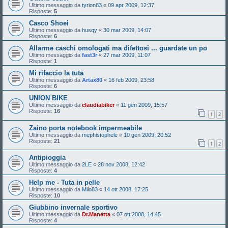
Ultimo messaggio da
tyrion83
«
09 apr 2009, 12:37
Risposte:
5
Casco Shoei
Ultimo messaggio da
husqy
«
30 mar 2009, 14:07
Risposte:
6
Allarme caschi omologati ma difettosi ... guardate un po
Ultimo messaggio da
fast3r
«
27 mar 2009, 11:07
Risposte:
1
Mi rifaccio la tuta
Ultimo messaggio da
Artax80
«
16 feb 2009, 23:58
Risposte:
6
UNION BIKE
Ultimo messaggio da
claudiabiker
«
11 gen 2009, 15:57
Risposte:
16
1
2
Zaino porta notebook impermeabile
Ultimo messaggio da
mephistophele
«
10 gen 2009, 20:52
Risposte:
21
1
2
Antipioggia
Ultimo messaggio da
2LE
«
28 nov 2008, 12:42
Risposte:
4
Help me - Tuta in pelle
Ultimo messaggio da
Milo83
«
14 ott 2008, 17:25
Risposte:
10
Giubbino invernale sportivo
Ultimo messaggio da
Dr.Manetta
«
07 ott 2008, 14:45
Risposte:
4