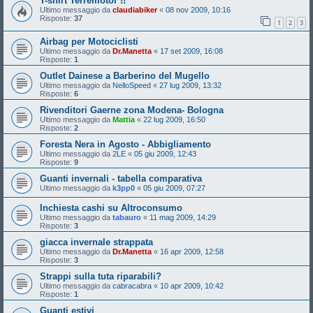
T-shirt Terremotor !!
Ultimo messaggio da
claudiabiker
«
08 nov 2009, 10:16
Risposte:
37
1
2
3
Airbag per Motociclisti
Ultimo messaggio da
Dr.Manetta
«
17 set 2009, 16:08
Risposte:
1
Outlet Dainese a Barberino del Mugello
Ultimo messaggio da
NelloSpeed
«
27 lug 2009, 13:32
Risposte:
6
Rivenditori Gaerne zona Modena- Bologna
Ultimo messaggio da
Mattia
«
22 lug 2009, 16:50
Risposte:
2
Foresta Nera in Agosto - Abbigliamento
Ultimo messaggio da
2LE
«
05 giu 2009, 12:43
Risposte:
9
Guanti invernali - tabella comparativa
Ultimo messaggio da
k3pp0
«
05 giu 2009, 07:27
Inchiesta cashi su Altroconsumo
Ultimo messaggio da
tabauro
«
11 mag 2009, 14:29
Risposte:
3
giacca invernale strappata
Ultimo messaggio da
Dr.Manetta
«
16 apr 2009, 12:58
Risposte:
3
Strappi sulla tuta riparabili?
Ultimo messaggio da
cabracabra
«
10 apr 2009, 10:42
Risposte:
1
Guanti estivi