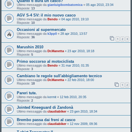
Quanto ti dura un casco?
Ultimo messaggio da
gianluigibombatomica
«
05 ago 2010, 23:34
Risposte:
13
AGV S-4 SV: il mio nuovo casco
Ultimo messaggio da
Bendo
«
04 ago 2010, 19:10
Risposte:
10
Occasioni al supermercato
Ultimo messaggio da
k3pp0
«
28 apr 2010, 13:57
Risposte:
36
1
2
3
Marushin 2010
Ultimo messaggio da
Dr.Manetta
«
23 apr 2010, 18:18
Risposte:
5
Primo soccorso al motociclista
Ultimo messaggio da
Bendo
«
31 mar 2010, 01:35
Risposte:
3
Cambiano le regole sull'abbigliamento tecnico
Ultimo messaggio da
Dr.Manetta
«
22 feb 2010, 18:00
Risposte:
18
1
2
Pareri tute.
Ultimo messaggio da
kermit
«
12 feb 2010, 20:35
Risposte:
2
Jointed Kneeguard di Zandonà
Ultimo messaggio da
claudiabiker
«
23 gen 2010, 18:34
Brembo passa dai freni al casco
Ultimo messaggio da
claudiabiker
«
12 nov 2009, 09:36