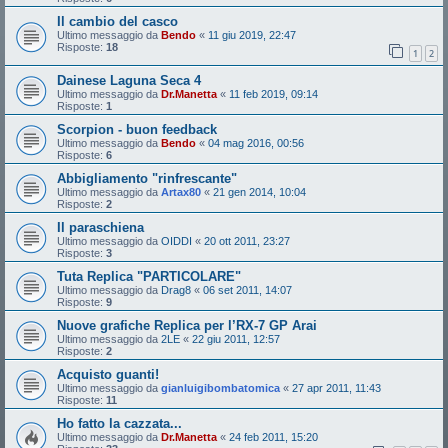
Il cambio del casco
Ultimo messaggio da
Bendo
«
11 giu 2019, 22:47
Risposte:
18
1
2
Dainese Laguna Seca 4
Ultimo messaggio da
Dr.Manetta
«
11 feb 2019, 09:14
Risposte:
1
Scorpion - buon feedback
Ultimo messaggio da
Bendo
«
04 mag 2016, 00:56
Risposte:
6
Abbigliamento "rinfrescante"
Ultimo messaggio da
Artax80
«
21 gen 2014, 10:04
Risposte:
2
Il paraschiena
Ultimo messaggio da
OIDDI
«
20 ott 2011, 23:27
Risposte:
3
Tuta Replica "PARTICOLARE"
Ultimo messaggio da
Drag8
«
06 set 2011, 14:07
Risposte:
9
Nuove grafiche Replica per l’RX-7 GP Arai
Ultimo messaggio da
2LE
«
22 giu 2011, 12:57
Risposte:
2
Acquisto guanti!
Ultimo messaggio da
gianluigibombatomica
«
27 apr 2011, 11:43
Risposte:
11
Ho fatto la cazzata...
Ultimo messaggio da
Dr.Manetta
«
24 feb 2011, 15:20