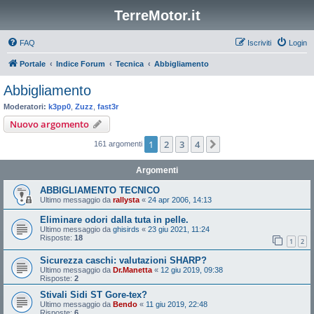
TerreMotor.it
FAQ
Iscriviti
Login
Portale
Indice Forum
Tecnica
Abbigliamento
Abbigliamento
Moderatori:
k3pp0
,
Zuzz
,
fast3r
Nuovo argomento
1
2
3
4
Prossimo
161 argomenti
Argomenti
ABBIGLIAMENTO TECNICO
Ultimo messaggio da
rallysta
«
24 apr 2006, 14:13
Eliminare odori dalla tuta in pelle.
Ultimo messaggio da
ghisirds
«
23 giu 2021, 11:24
Risposte:
18
1
2
Sicurezza caschi: valutazioni SHARP?
Ultimo messaggio da
Dr.Manetta
«
12 giu 2019, 09:38
Risposte:
2
Stivali Sidi ST Gore-tex?
Ultimo messaggio da
Bendo
«
11 giu 2019, 22:48
Risposte:
6