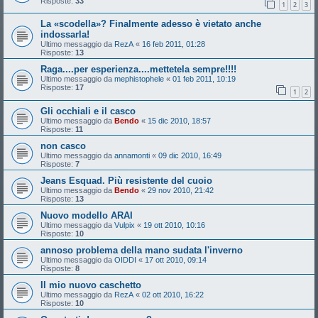
Risposte:
33
1
2
3
La «scodella»? Finalmente adesso è vietato anche
indossarla!
Ultimo messaggio da
RezA
«
16 feb 2011, 01:28
Risposte:
13
Raga....per esperienza....mettetela sempre!!!!
Ultimo messaggio da
mephistophele
«
01 feb 2011, 10:19
Risposte:
17
1
2
Gli occhiali e il casco
Ultimo messaggio da
Bendo
«
15 dic 2010, 18:57
Risposte:
11
non casco
Ultimo messaggio da
annamonti
«
09 dic 2010, 16:49
Risposte:
7
Jeans Esquad. Più resistente del cuoio
Ultimo messaggio da
Bendo
«
29 nov 2010, 21:42
Risposte:
13
Nuovo modello ARAI
Ultimo messaggio da
Vulpix
«
19 ott 2010, 10:16
Risposte:
10
annoso problema della mano sudata l'inverno
Ultimo messaggio da
OIDDI
«
17 ott 2010, 09:14
Risposte:
8
Il mio nuovo caschetto
Ultimo messaggio da
RezA
«
02 ott 2010, 16:22
Risposte:
10