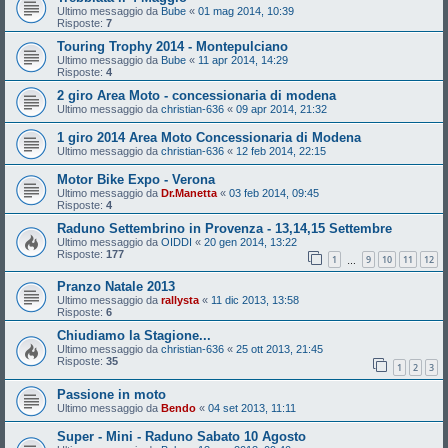
Ultimo messaggio da
Bube
«
01 mag 2014, 10:39
Risposte:
7
Touring Trophy 2014 - Montepulciano
Ultimo messaggio da
Bube
«
11 apr 2014, 14:29
Risposte:
4
2 giro Area Moto - concessionaria di modena
Ultimo messaggio da
christian-636
«
09 apr 2014, 21:32
1 giro 2014 Area Moto Concessionaria di Modena
Ultimo messaggio da
christian-636
«
12 feb 2014, 22:15
Motor Bike Expo - Verona
Ultimo messaggio da
Dr.Manetta
«
03 feb 2014, 09:45
Risposte:
4
Raduno Settembrino in Provenza - 13,14,15 Settembre
Ultimo messaggio da
OIDDI
«
20 gen 2014, 13:22
Risposte:
177
1
9
10
11
12
…
Pranzo Natale 2013
Ultimo messaggio da
rallysta
«
11 dic 2013, 13:58
Risposte:
6
Chiudiamo la Stagione...
Ultimo messaggio da
christian-636
«
25 ott 2013, 21:45
Risposte:
35
1
2
3
Passione in moto
Ultimo messaggio da
Bendo
«
04 set 2013, 11:11
Super - Mini - Raduno Sabato 10 Agosto