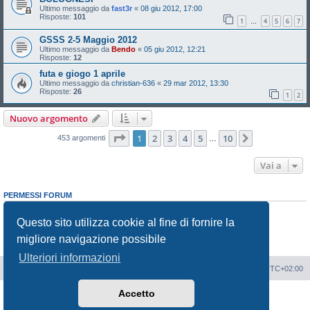
Ultimo messaggio da
fast3r
«
08 giu 2012, 17:00
Risposte:
101
1
4
5
6
7
…
GSSS 2-5 Maggio 2012
Ultimo messaggio da
Bendo
«
05 giu 2012, 12:21
Risposte:
12
futa e giogo 1 aprile
Ultimo messaggio da
christian-636
«
29 mar 2012, 13:30
Risposte:
26
1
2
Nuovo argomento
Pagina
1
di
10
1
2
3
4
5
10
Prossimo
453 argomenti
…
Vai a
PERMESSI FORUM
Non puoi
aprire nuovi argomenti
Non puoi
rispondere negli argomenti
Questo sito utilizza cookie al fine di fornire la
Non puoi
modificare i tuoi messaggi
migliore navigazione possibile
Non puoi
cancellare i tuoi messaggi
Non puoi
inviare allegati
Ulteriori informazioni
Portale
Indice Forum
Tutti gli orari sono
UTC+02:00
Accetto
Creato da
phpBB
® Forum Software © phpBB Limited
Traduzione Italiana
phpBB-Italia.it