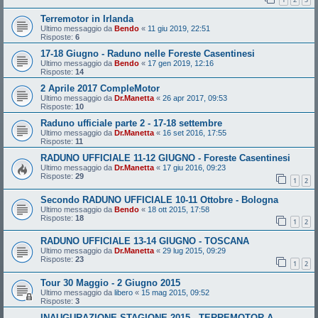
Terremotor in Irlanda
Ultimo messaggio da
Bendo
«
11 giu 2019, 22:51
Risposte:
6
17-18 Giugno - Raduno nelle Foreste Casentinesi
Ultimo messaggio da
Bendo
«
17 gen 2019, 12:16
Risposte:
14
2 Aprile 2017 CompleMotor
Ultimo messaggio da
Dr.Manetta
«
26 apr 2017, 09:53
Risposte:
10
Raduno ufficiale parte 2 - 17-18 settembre
Ultimo messaggio da
Dr.Manetta
«
16 set 2016, 17:55
Risposte:
11
RADUNO UFFICIALE 11-12 GIUGNO - Foreste Casentinesi
Ultimo messaggio da
Dr.Manetta
«
17 giu 2016, 09:23
Risposte:
29
1
2
Secondo RADUNO UFFICIALE 10-11 Ottobre - Bologna
Ultimo messaggio da
Bendo
«
18 ott 2015, 17:58
Risposte:
18
1
2
RADUNO UFFICIALE 13-14 GIUGNO - TOSCANA
Ultimo messaggio da
Dr.Manetta
«
29 lug 2015, 09:29
Risposte:
23
1
2
Tour 30 Maggio - 2 Giugno 2015
Ultimo messaggio da
libero
«
15 mag 2015, 09:52
Risposte:
3
INAUGURAZIONE STAGIONE 2015 - TERREMOTOR A