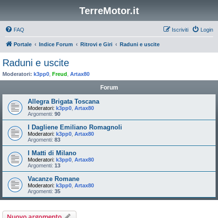
TerreMotor.it
FAQ
Iscriviti
Login
Portale
Indice Forum
Ritrovi e Giri
Raduni e uscite
Raduni e uscite
Moderatori:
k3pp0
,
Freud
,
Artax80
Forum
Allegra Brigata Toscana
Moderatori:
k3pp0
,
Artax80
Argomenti:
90
I Dagliene Emiliano Romagnoli
Moderatori:
k3pp0
,
Artax80
Argomenti:
83
I Matti di Milano
Moderatori:
k3pp0
,
Artax80
Argomenti:
13
Vacanze Romane
Moderatori:
k3pp0
,
Artax80
Argomenti:
35
Nuovo argomento