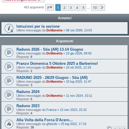
Pagina
1
di
10
1
2
3
4
5
10
Prossimo
453 argomenti
…
Annunci
Istruzioni per la sezione
Ultimo messaggio da
Dr.Manetta
«
08 set 2009, 13:03
Argomenti
Raduno 2026 - Stia (AR) 13-14 Giugno
Ultimo messaggio da
Dr.Manetta
«
15 giu 2026, 09:50
Risposte:
8
Pranzo Domenica 5 Ottobre 2025 a Barberino!
Ultimo messaggio da
Dr.Manetta
«
10 ott 2025, 12:18
Risposte:
2
RADUNO 2025 - 28/29 Giugno - Stia (AR)
Ultimo messaggio da
Dr.Manetta
«
15 lug 2025, 11:47
Risposte:
3
Raduno 2024
Ultimo messaggio da
Dr.Manetta
«
11 nov 2024, 10:11
Risposte:
5
Raduno 2023
Ultimo messaggio da
Franca
«
12 nov 2023, 22:32
Risposte:
4
Alla Volta della Forca D'Acero...
Ultimo messaggio da
ghisirds
«
25 lug 2022, 17:15
Risposte:
38
1
2
3