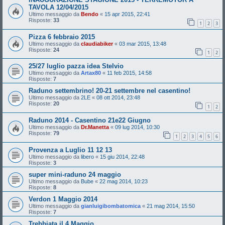
TAVOLA 12/04/2015
Ultimo messaggio da
Bendo
«
15 apr 2015, 22:41
Risposte:
33
1
2
3
Pizza 6 febbraio 2015
Ultimo messaggio da
claudiabiker
«
03 mar 2015, 13:48
Risposte:
24
1
2
25/27 luglio pazza idea Stelvio
Ultimo messaggio da
Artax80
«
11 feb 2015, 14:58
Risposte:
7
Raduno settembrino! 20-21 settembre nel casentino!
Ultimo messaggio da
2LE
«
08 ott 2014, 23:48
Risposte:
20
1
2
Raduno 2014 - Casentino 21e22 Giugno
Ultimo messaggio da
Dr.Manetta
«
09 lug 2014, 10:30
Risposte:
79
1
2
3
4
5
6
Provenza a Luglio 11 12 13
Ultimo messaggio da
libero
«
15 giu 2014, 22:48
Risposte:
3
super mini-raduno 24 maggio
Ultimo messaggio da
Bube
«
22 mag 2014, 10:23
Risposte:
8
Verdon 1 Maggio 2014
Ultimo messaggio da
gianluigibombatomica
«
21 mag 2014, 15:50
Risposte:
7
Trebbiata il 4 Maggio