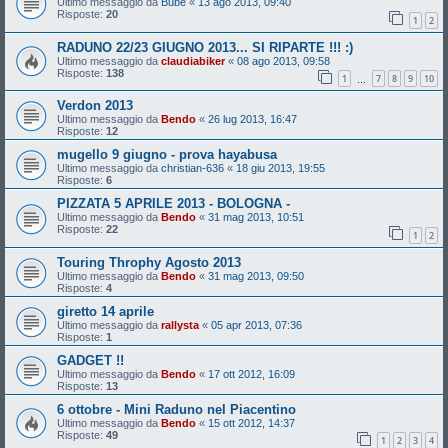
Ultimo messaggio da
Bube
«
13 ago 2013, 09:40
Risposte:
20
1
2
RADUNO 22/23 GIUGNO 2013... SI RIPARTE !!! :)
Ultimo messaggio da
claudiabiker
«
08 ago 2013, 09:58
Risposte:
138
1
7
8
9
10
…
Verdon 2013
Ultimo messaggio da
Bendo
«
26 lug 2013, 16:47
Risposte:
12
mugello 9 giugno - prova hayabusa
Ultimo messaggio da
christian-636
«
18 giu 2013, 19:55
Risposte:
6
PIZZATA 5 APRILE 2013 - BOLOGNA -
Ultimo messaggio da
Bendo
«
31 mag 2013, 10:51
Risposte:
22
1
2
Touring Throphy Agosto 2013
Ultimo messaggio da
Bendo
«
31 mag 2013, 09:50
Risposte:
4
giretto 14 aprile
Ultimo messaggio da
rallysta
«
05 apr 2013, 07:36
Risposte:
1
GADGET !!
Ultimo messaggio da
Bendo
«
17 ott 2012, 16:09
Risposte:
13
6 ottobre - Mini Raduno nel Piacentino
Ultimo messaggio da
Bendo
«
15 ott 2012, 14:37
Risposte:
49
1
2
3
4