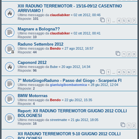
XIII RADUNO TERREMOTOR - 15/16-09/12 CASENTINO
ARRIVIAMO !
Ultimo messaggio da
claudiabiker
«
02 ott 2012, 00:46
Risposte:
101
1
4
5
6
7
…
Magnare a Bologna??
Ultimo messaggio da
claudiabiker
«
02 ott 2012, 00:41
Risposte:
10
Raduno Settembre 2012
Ultimo messaggio da
Bendo
«
27 ago 2012, 16:57
Risposte:
44
1
2
3
Caponord 2012
Ultimo messaggio da
Bube
«
20 ago 2012, 14:34
Risposte:
96
1
4
5
6
7
…
7° MotoGiogoRaduno - Passo del Giogo - Scarperia FI
Ultimo messaggio da
gianluigibombatomica
«
28 giu 2012, 12:04
Risposte:
2
BMW Motorrras
Ultimo messaggio da
Bendo
«
22 giu 2012, 15:35
Risposte:
4
Report: XII RADUNO TERREMOTOR GIUGNO 2012 COLLI
BOLOGNESI
Ultimo messaggio da
streetmatte
«
21 giu 2012, 18:05
Risposte:
16
1
2
XII RADUNO TERREMOTOR 9-10 GIUGNO 2012 COLLI
BOLOGNESI