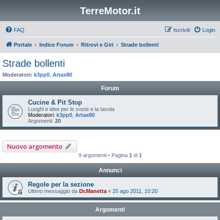
TerreMotor.it
FAQ
Iscriviti
Login
Portale
Indice Forum
Ritrovi e Giri
Strade bollenti
Strade bollenti
Moderatori:
k3pp0
,
Artax80
Forum
Cucine & Pit Stop
Luoghi e idee per le soste e la tavola
Moderatori:
k3pp0
,
Artax80
Argomenti:
20
Nuovo argomento
9 argomenti • Pagina
1
di
1
Annunci
Regole per la sezione
Ultimo messaggio da
Dr.Manetta
«
25 ago 2011, 10:20
Argomenti