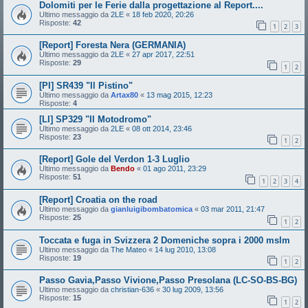
Dolomiti per le Ferie dalla progettazione al Report....
Ultimo messaggio da
2LE
«
18 feb 2020, 20:26
Risposte:
42
1
2
3
[Report] Foresta Nera (GERMANIA)
Ultimo messaggio da
2LE
«
27 apr 2017, 22:51
Risposte:
29
1
2
[PI] SR439 "Il Pistino"
Ultimo messaggio da
Artax80
«
13 mag 2015, 12:23
Risposte:
4
[LI] SP329 "Il Motodromo"
Ultimo messaggio da
2LE
«
08 ott 2014, 23:46
Risposte:
23
1
2
[Report] Gole del Verdon 1-3 Luglio
Ultimo messaggio da
Bendo
«
01 ago 2011, 23:29
Risposte:
51
1
2
3
4
[Report] Croatia on the road
Ultimo messaggio da
gianluigibombatomica
«
03 mar 2011, 21:47
Risposte:
25
1
2
Toccata e fuga in Svizzera 2 Domeniche sopra i 2000 mslm
Ultimo messaggio da
The Mateo
«
14 lug 2010, 13:08
Risposte:
19
1
2
Passo Gavia,Passo Vivione,Passo Presolana (LC-SO-BS-BG)
Ultimo messaggio da
christian-636
«
30 lug 2009, 13:56
Risposte:
15
1
2