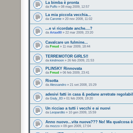
La bimba è pronta
da
Puffo
»
08 mag 2009, 12:57
La mia piccola vecchia...
da
Caronte
»
20 nov 2008, 11:02
...e vi ricordate anche....?
da
Artax80
»
22 mar 2009, 23:20
Cavalcare un fulmine...
da
Freud
»
11 mar 2009, 18:44
TERREMOTOR GIRLS!!
da
kindmoon
»
26 feb 2009, 21:53
PLINSKY Rinnovata
da
Freud
»
06 feb 2009, 23:41
Risotta
da
Alessandro
»
21 set 2008, 15:29
adesivi fatti in casa & pedane arretrate regolabi
da
Giuly_83
»
01 feb 2009, 19:20
Un ricciao a tutti i vecchi e ai nuovi
da
Leopardito
»
10 gen 2009, 15:59
Anno nuovo...vita nuova??? No! Ma qualcosa è c
da
mozzo
»
09 gen 2009, 17:04