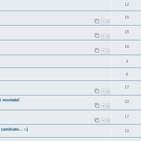
12
15
1
2
15
1
2
16
1
2
4
6
17
1
2
li montate!
22
1
2
17
1
2
ambiato... :-)
12