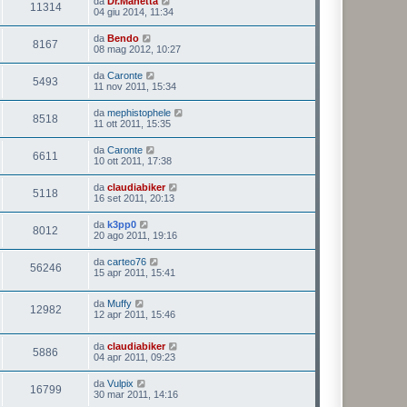
da
Dr.Manetta
11314
04 giu 2014, 11:34
da
Bendo
8167
08 mag 2012, 10:27
da
Caronte
5493
11 nov 2011, 15:34
da
mephistophele
8518
11 ott 2011, 15:35
da
Caronte
6611
10 ott 2011, 17:38
da
claudiabiker
5118
16 set 2011, 20:13
da
k3pp0
8012
20 ago 2011, 19:16
da
carteo76
56246
15 apr 2011, 15:41
da
Muffy
12982
12 apr 2011, 15:46
da
claudiabiker
5886
04 apr 2011, 09:23
da
Vulpix
16799
30 mar 2011, 14:16