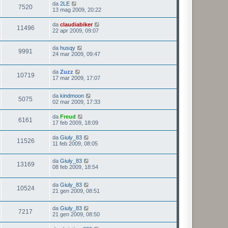
da
2LE
7520
13 mag 2009, 20:22
da
claudiabiker
11496
22 apr 2009, 09:07
da
husqy
9991
24 mar 2009, 09:47
da
Zuzz
10719
17 mar 2009, 17:07
da
kindmoon
5075
02 mar 2009, 17:33
da
Freud
6161
17 feb 2009, 18:09
da
Giuly_83
11526
11 feb 2009, 08:05
da
Giuly_83
13169
08 feb 2009, 18:54
da
Giuly_83
10524
21 gen 2009, 08:51
da
Giuly_83
7217
21 gen 2009, 08:50