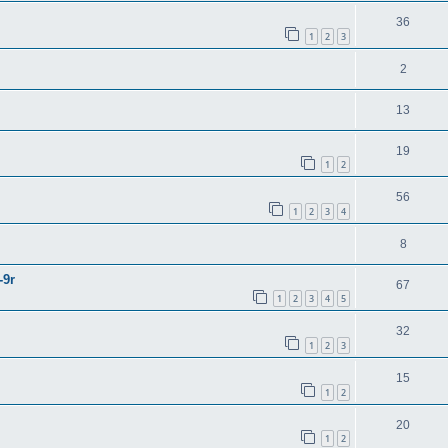
36
1
2
3
2
13
19
1
2
56
1
2
3
4
8
-9r
67
1
2
3
4
5
32
1
2
3
15
1
2
20
1
2