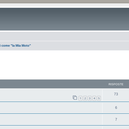
i come "la Mia Moto"
RISPOSTE
73
1
2
3
4
5
6
7