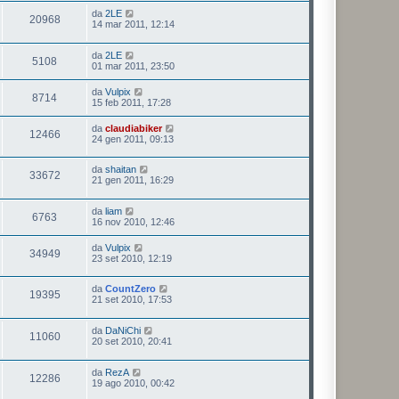
da
2LE
20968
14 mar 2011, 12:14
da
2LE
5108
01 mar 2011, 23:50
da
Vulpix
8714
15 feb 2011, 17:28
da
claudiabiker
12466
24 gen 2011, 09:13
da
shaitan
33672
21 gen 2011, 16:29
da
liam
6763
16 nov 2010, 12:46
da
Vulpix
34949
23 set 2010, 12:19
da
CountZero
19395
21 set 2010, 17:53
da
DaNiChi
11060
20 set 2010, 20:41
da
RezA
12286
19 ago 2010, 00:42