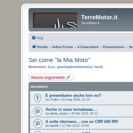
TerreMotor.it
TerreMotor.it
FAQ
Portale
Indice Forum
4 Chiacchiere
Presentazioni
Se
Sei come "la Mia Moto"
Moderatori:
Zuzz
,
gianluigibombatomica
,
fast3r
Nuovo argomento
ARGOMENTI
E presentiamo anche loro no?
da
Trullu
»
10 mag 2006, 21:19
Anche io sono tornataaaa....
da
dania_shark
»
20 feb 2018, 00:12
A volte ritornano... con un CBR 600 RR!
da
fast3r
»
17 feb 2018, 20:06