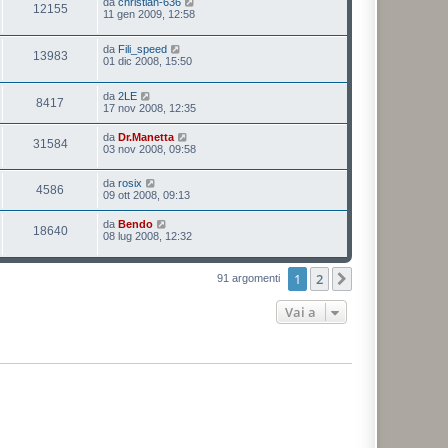
da
christian-636
12155
11 gen 2009, 12:58
da
Fili_speed
13983
01 dic 2008, 15:50
da
2LE
8417
17 nov 2008, 12:35
da
Dr.Manetta
31584
03 nov 2008, 09:58
da
rosix
4586
09 ott 2008, 09:13
da
Bendo
18640
08 lug 2008, 12:32
1
2
Prossimo
91 argomenti
Vai a