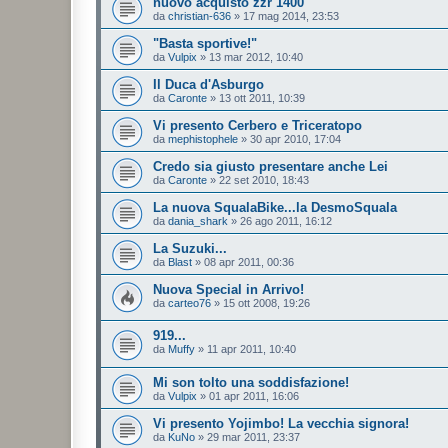
nuovo acquisto zzr 1400
da
christian-636
»
17 mag 2014, 23:53
"Basta sportive!"
da
Vulpix
»
13 mar 2012, 10:40
Il Duca d'Asburgo
da
Caronte
»
13 ott 2011, 10:39
Vi presento Cerbero e Triceratopo
da
mephistophele
»
30 apr 2010, 17:04
Credo sia giusto presentare anche Lei
da
Caronte
»
22 set 2010, 18:43
La nuova SqualaBike...la DesmoSquala
da
dania_shark
»
26 ago 2011, 16:12
La Suzuki...
da
Blast
»
08 apr 2011, 00:36
Nuova Special in Arrivo!
da
carteo76
»
15 ott 2008, 19:26
919...
da
Muffy
»
11 apr 2011, 10:40
Mi son tolto una soddisfazione!
da
Vulpix
»
01 apr 2011, 16:06
Vi presento Yojimbo! La vecchia signora!
da
KuNo
»
29 mar 2011, 23:37