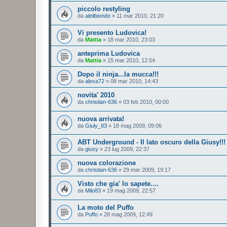
piccolo restyling
da
aleilbiondo
»
11 mar 2010, 21:20
Vi presento Ludovica!
da
Mattia
»
18 mar 2010, 23:03
anteprima Ludovica
da
Mattia
»
15 mar 2010, 12:54
Dopo il ninja...la mucca!!!
da
alexa72
»
08 mar 2010, 14:43
novita' 2010
da
christian-636
»
03 feb 2010, 00:00
nuova arrivata!
da
Giuly_83
»
18 mag 2009, 09:06
ABT Underground - Il lato oscuro della Giusy!!!
da
giusy
»
23 lug 2009, 22:37
nuova colorazione
da
christian-636
»
29 mar 2009, 19:17
Visto che gia' lo sapete....
da
Milo83
»
19 mag 2009, 22:57
La moto del Puffo
da
Puffo
»
28 mag 2009, 12:49