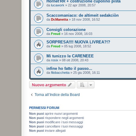
Hornet'RR + costruzione cupolino pista
da
lucawork
»
22 apr 2008, 20:57
Scaccomaniaco: de altimeit sedakciòn
da
Dr.Manetta
»
18 nov 2008, 16:52
Consigli colorazione
da
Freud
»
16 nov 2008, 16:03
SORPRESA!!!! NUOVA LIVREA?!?
da
Freud
»
05 lug 2008, 18:52
Mi tunizzo le CARENEEE
da
rosix
»
08 ott 2008, 20:43
infine ho fatto il passo...
da
filobacchetta
»
25 giu 2008, 16:11
Nuovo argomento
Torna all’Indice della Board
PERMESSI FORUM
Non puoi
aprire nuovi argomenti
Non puoi
rispondere negli argomenti
Non puoi
modificare i tuoi messaggi
Non puoi
cancellare i tuoi messaggi
Non puoi
inviare allegati