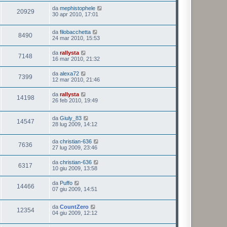
da
mephistophele
20929
30 apr 2010, 17:01
da
filobacchetta
8490
24 mar 2010, 15:53
da
rallysta
7148
16 mar 2010, 21:32
da
alexa72
7399
12 mar 2010, 21:46
da
rallysta
14198
26 feb 2010, 19:49
da
Giuly_83
14547
28 lug 2009, 14:12
da
christian-636
7636
27 lug 2009, 23:46
da
christian-636
6317
10 giu 2009, 13:58
da
Puffo
14466
07 giu 2009, 14:51
da
CountZero
12354
04 giu 2009, 12:12