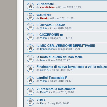
Vi ricordate ....
da
claudiabiker
»
08 mar 2009, 10:19
WARNING
da
Bendo
»
01 mar 2011, 11:22
E' arrivato il DUCA!
da
Vulpix
»
21 set 2010, 18:00
Il GIXXERONE! :o
da
Vulpix
»
10 ago 2010, 17:14
IL MIO CBR..VERSIONE DEFINITIVA!!!!!
da
filobacchetta
»
10 ago 2008, 17:29
la moto di quello dal ban facile
da
liam
»
12 nov 2010, 20:27
Finalmente di nuovo kawa: ecco a voi la mia zx
da
alexa72
»
10 dic 2009, 15:25
Landini Testacalda R
da
Vulpix
»
13 set 2010, 09:47
Vi presento la mia amante
da
DaNiChi
»
16 set 2010, 20:07
YUMA
da
De
»
18 mag 2010, 16:46