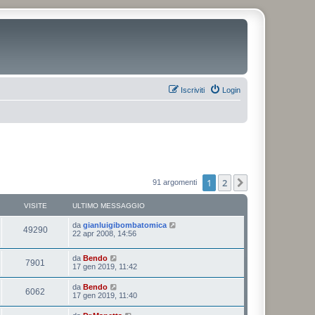
Iscriviti
Login
1
2
Prossimo
91 argomenti
VISITE
ULTIMO MESSAGGIO
da
gianluigibombatomica
49290
22 apr 2008, 14:56
da
Bendo
7901
17 gen 2019, 11:42
da
Bendo
6062
17 gen 2019, 11:40