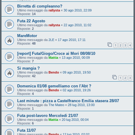
Birretta di compleanno?
Ultimo messaggio da
rallysta
«
30 ago 2010, 22:09
Risposte:
14
Futa 22 Agosto
Ultimo messaggio da
rallysta
«
22 ago 2010, 11:02
Risposte:
2
MareMotor
Ultimo messaggio da
2LE
«
17 ago 2010, 17:11
Risposte:
48
1
2
3
4
[report] Futa/Giogo/Croce ai Mori 08/08/10
Ultimo messaggio da
Mattia
«
13 ago 2010, 00:09
Risposte:
7
Si mangia ?
Ultimo messaggio da
Bendo
«
09 ago 2010, 19:50
Risposte:
42
1
2
3
Domenica 01/08 gemelliamo con l'Abt ?
Ultimo messaggio da
Bendo
«
02 ago 2010, 19:26
Risposte:
4
Last minute : pizza a Castelfranco Emilia stasera 28/07
Ultimo messaggio da
The Mateo
«
28 lug 2010, 13:00
Risposte:
1
Futa post-lavoro Mercoledi 21/07
Ultimo messaggio da
Mattia
«
20 lug 2010, 00:04
Risposte:
6
Futa 11/07
Ultimo messaggio da
Bendo
«
12 lug 2010, 02:02