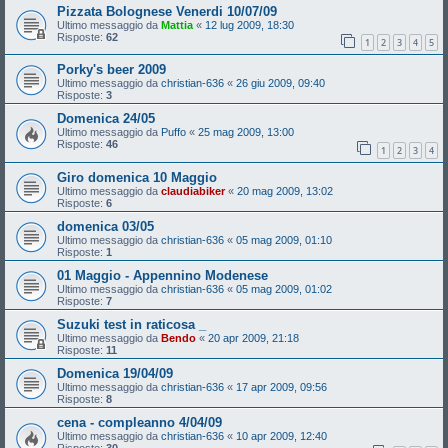
Pizzata Bolognese Venerdi 10/07/09
Ultimo messaggio da
Mattia
«
12 lug 2009, 18:30
Risposte:
62
1
2
3
4
5
Porky's beer 2009
Ultimo messaggio da
christian-636
«
26 giu 2009, 09:40
Risposte:
3
Domenica 24/05
Ultimo messaggio da
Puffo
«
25 mag 2009, 13:00
Risposte:
46
1
2
3
4
Giro domenica 10 Maggio
Ultimo messaggio da
claudiabiker
«
20 mag 2009, 13:02
Risposte:
6
domenica 03/05
Ultimo messaggio da
christian-636
«
05 mag 2009, 01:10
Risposte:
1
01 Maggio - Appennino Modenese
Ultimo messaggio da
christian-636
«
05 mag 2009, 01:02
Risposte:
7
Suzuki test in raticosa _
Ultimo messaggio da
Bendo
«
20 apr 2009, 21:18
Risposte:
11
Domenica 19/04/09
Ultimo messaggio da
christian-636
«
17 apr 2009, 09:56
Risposte:
8
cena - compleanno 4/04/09
Ultimo messaggio da
christian-636
«
10 apr 2009, 12:40