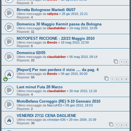
Risposte:
3
Birretta Bolognese Martedi 06/07
Ultimo messaggio da
rallysta
«
28 giu 2010, 22:21
Risposte:
4
Domenica 30 Maggio Kermit passa da Bologna
Ultimo messaggio da
claudiabiker
«
19 mag 2010, 10:09
Risposte:
11
MOTOFEST RICCIONE - 22/23 Maggio 2010
Ultimo messaggio da
Bendo
«
18 mag 2010, 22:50
Risposte:
6
Domenica 02/05
Ultimo messaggio da
claudiabiker
«
06 mag 2010, 09:14
Risposte:
22
1
2
[Report] Per non perdere il vizio .... da pag. 4
Ultimo messaggio da
Bendo
«
09 apr 2010, 00:00
Risposte:
55
1
2
3
4
Last minut Futa 28 Marzo
Ultimo messaggio da
claudiabiker
«
30 mar 2010, 12:18
Risposte:
4
MotoBefana Correggio (RE) 9-10 Gennaio 2010
Ultimo messaggio da
MarcoH03
«
09 gen 2010, 18:53
Risposte:
2
VENERDI 27/11 CENA DAGLIENE
Ultimo messaggio da
christian-636
«
29 nov 2009, 15:39
Risposte:
30
1
2
3