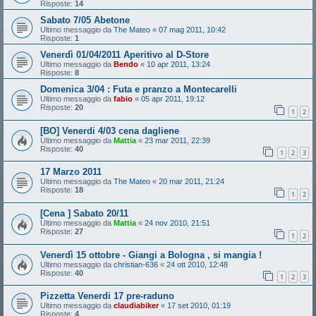
Risposte:
14
Sabato 7/05 Abetone
Ultimo messaggio da
The Mateo
«
07 mag 2011, 10:42
Risposte:
1
Venerdì 01/04/2011 Aperitivo al D-Store
Ultimo messaggio da
Bendo
«
10 apr 2011, 13:24
Risposte:
8
Domenica 3/04 : Futa e pranzo a Montecarelli
Ultimo messaggio da
fabio
«
05 apr 2011, 19:12
Risposte:
20
1
2
[BO] Venerdi 4/03 cena dagliene
Ultimo messaggio da
Mattia
«
23 mar 2011, 22:39
Risposte:
40
1
2
3
17 Marzo 2011
Ultimo messaggio da
The Mateo
«
20 mar 2011, 21:24
Risposte:
18
1
2
[Cena ] Sabato 20/11
Ultimo messaggio da
Mattia
«
24 nov 2010, 21:51
Risposte:
27
1
2
Venerdì 15 ottobre - Giangi a Bologna , si mangia !
Ultimo messaggio da
christian-636
«
24 ott 2010, 12:48
Risposte:
40
1
2
3
Pizzetta Venerdi 17 pre-raduno
Ultimo messaggio da
claudiabiker
«
17 set 2010, 01:19
Risposte:
4