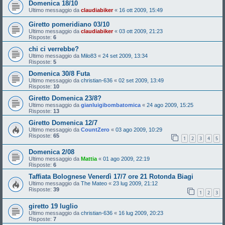
Domenica 18/10
Ultimo messaggio da
claudiabiker
«
16 ott 2009, 15:49
Giretto pomeridiano 03/10
Ultimo messaggio da
claudiabiker
«
03 ott 2009, 21:23
Risposte:
6
chi ci verrebbe?
Ultimo messaggio da
Milo83
«
24 set 2009, 13:34
Risposte:
5
Domenica 30/8 Futa
Ultimo messaggio da
christian-636
«
02 set 2009, 13:49
Risposte:
10
Giretto Domenica 23/8?
Ultimo messaggio da
gianluigibombatomica
«
24 ago 2009, 15:25
Risposte:
13
Giretto Domenica 12/7
Ultimo messaggio da
CountZero
«
03 ago 2009, 10:29
Risposte:
65
1
2
3
4
5
Domenica 2/08
Ultimo messaggio da
Mattia
«
01 ago 2009, 22:19
Risposte:
6
Taffiata Bolognese Venerdì 17/7 ore 21 Rotonda Biagi
Ultimo messaggio da
The Mateo
«
23 lug 2009, 21:12
Risposte:
39
1
2
3
giretto 19 luglio
Ultimo messaggio da
christian-636
«
16 lug 2009, 20:23
Risposte:
7