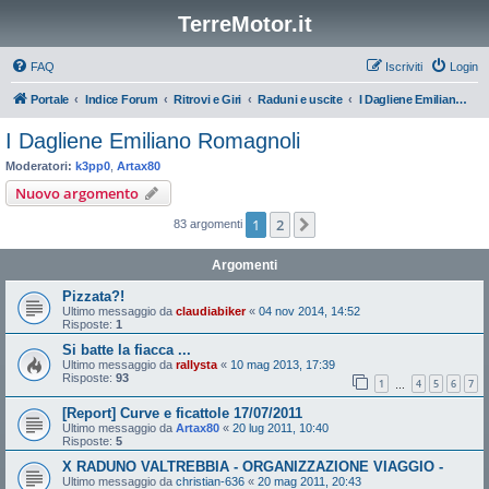
TerreMotor.it
FAQ
Iscriviti
Login
Portale
Indice Forum
Ritrovi e Giri
Raduni e uscite
I Dagliene Emiliano Romagnoli
I Dagliene Emiliano Romagnoli
Moderatori:
k3pp0
,
Artax80
Nuovo argomento
1
2
Prossimo
83 argomenti
Argomenti
Pizzata?!
Ultimo messaggio da
claudiabiker
«
04 nov 2014, 14:52
Risposte:
1
Si batte la fiacca ...
Ultimo messaggio da
rallysta
«
10 mag 2013, 17:39
Risposte:
93
1
4
5
6
7
…
[Report] Curve e ficattole 17/07/2011
Ultimo messaggio da
Artax80
«
20 lug 2011, 10:40
Risposte:
5
X RADUNO VALTREBBIA - ORGANIZZAZIONE VIAGGIO -
Ultimo messaggio da
christian-636
«
20 mag 2011, 20:43