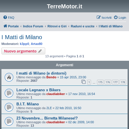
TerreMotor.it
FAQ
Iscriviti
Login
Portale
Indice Forum
Ritrovi e Giri
Raduni e uscite
I Matti di Milano
I Matti di Milano
Moderatori:
k3pp0
,
Artax80
Nuovo argomento
13 argomenti • Pagina
1
di
1
Argomenti
I matti di Milano (e dintorni)
Ultimo messaggio da
Bendo
«
15 apr 2015, 23:00
Risposte:
2667
1
175
176
177
178
…
Locale Legnano x Bikers
Ultimo messaggio da
claudiabiker
«
17 nov 2010, 16:54
Risposte:
1
B.I.T. Milano
Ultimo messaggio da
2LE
«
22 feb 2010, 16:50
Risposte:
5
23 Novembre... Birretta Milanese!?
Ultimo messaggio da
claudiabiker
«
02 dic 2009, 14:00
Risposte:
13