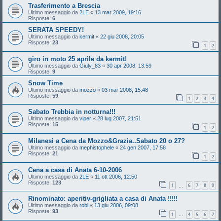
Trasferimento a Brescia
Ultimo messaggio da
2LE
«
13 mar 2009, 19:16
Risposte:
6
SERATA SPEEDY!
Ultimo messaggio da
kermit
«
22 giu 2008, 20:05
Risposte:
23
1
2
giro in moto 25 aprile da kermit!
Ultimo messaggio da
Giuly_83
«
30 apr 2008, 13:59
Risposte:
9
Snow Time
Ultimo messaggio da
mozzo
«
03 mar 2008, 15:48
Risposte:
59
1
2
3
4
Sabato Trebbia in notturna!!!
Ultimo messaggio da
viper
«
28 lug 2007, 21:51
Risposte:
15
1
2
Milanesi a Cena da Mozzo&Grazia..Sabato 20 o 27?
Ultimo messaggio da
mephistophele
«
24 gen 2007, 17:58
Risposte:
21
1
2
Cena a casa di Anata 6-10-2006
Ultimo messaggio da
2LE
«
11 ott 2006, 12:50
Risposte:
123
1
6
7
8
9
…
Rinominato: aperitiv-grigliata a casa di Anata !!!!!
Ultimo messaggio da
robi
«
13 giu 2006, 09:08
Risposte:
93
1
4
5
6
7
…