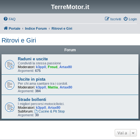
TerreMotor.it
FAQ
Iscriviti
Login
Portale
Indice Forum
Ritrovi e Giri
Ritrovi e Giri
Forum
Raduni e uscite
Condividi la stessa passione
Moderatori:
k3pp0
,
Freud
,
Artax80
Argomenti:
675
Uscite in pista
Per chi ama saettare tra i cordoli.
Moderatori:
k3pp0
,
Mattia
,
Artax80
Argomenti:
384
Strade bollenti
I migliori percorsi motociclistici.
Moderatori:
k3pp0
,
Artax80
Subforum:
Cucine & Pit Stop
Argomenti:
30
Vai a