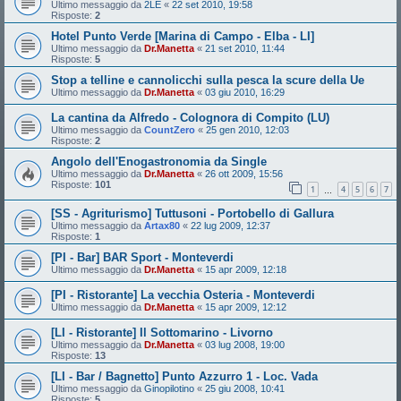
Ultimo messaggio da
2LE
«
22 set 2010, 19:58
Risposte:
2
Hotel Punto Verde [Marina di Campo - Elba - LI]
Ultimo messaggio da
Dr.Manetta
«
21 set 2010, 11:44
Risposte:
5
Stop a telline e cannolicchi sulla pesca la scure della Ue
Ultimo messaggio da
Dr.Manetta
«
03 giu 2010, 16:29
La cantina da Alfredo - Colognora di Compito (LU)
Ultimo messaggio da
CountZero
«
25 gen 2010, 12:03
Risposte:
2
Angolo dell'Enogastronomia da Single
Ultimo messaggio da
Dr.Manetta
«
26 ott 2009, 15:56
Risposte:
101
1
4
5
6
7
…
[SS - Agriturismo] Tuttusoni - Portobello di Gallura
Ultimo messaggio da
Artax80
«
22 lug 2009, 12:37
Risposte:
1
[PI - Bar] BAR Sport - Monteverdi
Ultimo messaggio da
Dr.Manetta
«
15 apr 2009, 12:18
[PI - Ristorante] La vecchia Osteria - Monteverdi
Ultimo messaggio da
Dr.Manetta
«
15 apr 2009, 12:12
[LI - Ristorante] Il Sottomarino - Livorno
Ultimo messaggio da
Dr.Manetta
«
03 lug 2008, 19:00
Risposte:
13
[LI - Bar / Bagnetto] Punto Azzurro 1 - Loc. Vada
Ultimo messaggio da
Ginopilotino
«
25 giu 2008, 10:41
Risposte:
5