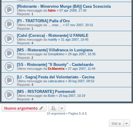
[Ristorante - Minervino Murge (BA)] Casa Scesciola
Ultimo messaggio da
fabio
«
07 apr 2008, 17:30
Risposte:
1
[FI - TRATTORIA] Palle d'Oro
Ultimo messaggio da
.....max....
«
07 nov 2007, 20:31
Risposte:
1
[Calvì (Corsica) - Ristorante] U FANALE
Ultimo messaggio da
mattfly
«
31 ago 2007, 19:45
Risposte:
4
[MS - Ristorante] Villafranca in Lunigiana
Ultimo messaggio da
Ginopilotino
«
29 ago 2007, 16:35
Risposte:
2
[SS - Ristorante] "Il Bounty" - Castelsardo
Ultimo messaggio da
Dr.Manetta
«
27 ago 2007, 11:44
[LI - Sagra] Festa del Volontariato - Cecina
Ultimo messaggio da
cabracabra
«
30 lug 2007, 09:52
Risposte:
4
[MS - RISTORANTE] Pontremoli
Ultimo messaggio da
Bube
«
26 lug 2007, 10:19
Risposte:
4
Nuovo argomento
19 argomenti • Pagina
1
di
1
Vai a