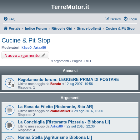
TerreMotor.it
FAQ
Iscriviti
Login
Portale
Indice Forum
Ritrovi e Giri
Strade bollenti
Cucine & Pit Stop
Cucine & Pit Stop
Moderatori:
k3pp0
,
Artax80
Nuovo argomento
19 argomenti • Pagina
1
di
1
Annunci
Regolamento forum: LEGGERE PRIMA DI POSTARE
Ultimo messaggio da
Bendo
«
12 lug 2007, 10:56
Risposte:
1
Argomenti
La Rana da Filetto [Ristorante, Stia AR]
Ultimo messaggio da
claudiabiker
«
29 ago 2016, 16:00
Risposte:
2
La Conchiglia [Ristorante Pizzeria - Bibbona LI]
Ultimo messaggio da
Artax80
«
22 set 2010, 22:36
Risposte:
4
Nonna Stella [Agriturismo Bibbona LI]