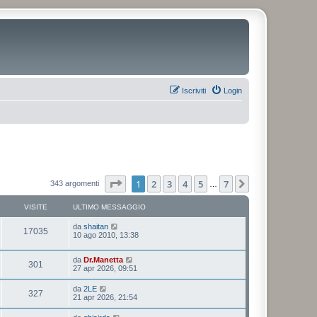
Iscriviti
Login
Pagina
1
di
7
1
2
3
4
5
7
Prossimo
343 argomenti
…
VISITE
ULTIMO MESSAGGIO
da
shaitan
17035
10 ago 2010, 13:38
da
Dr.Manetta
301
27 apr 2026, 09:51
da
2LE
327
21 apr 2026, 21:54