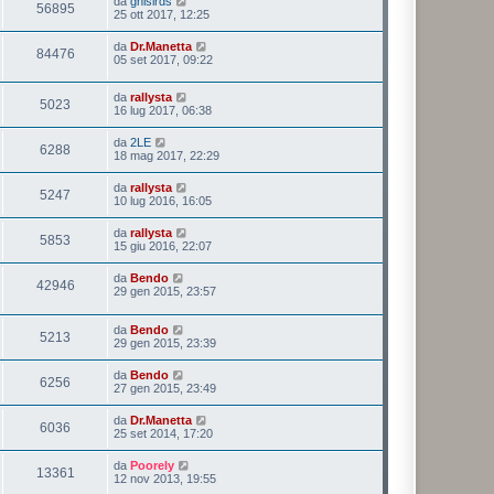
da
ghisirds
56895
25 ott 2017, 12:25
da
Dr.Manetta
84476
05 set 2017, 09:22
da
rallysta
5023
16 lug 2017, 06:38
da
2LE
6288
18 mag 2017, 22:29
da
rallysta
5247
10 lug 2016, 16:05
da
rallysta
5853
15 giu 2016, 22:07
da
Bendo
42946
29 gen 2015, 23:57
da
Bendo
5213
29 gen 2015, 23:39
da
Bendo
6256
27 gen 2015, 23:49
da
Dr.Manetta
6036
25 set 2014, 17:20
da
Poorely
13361
12 nov 2013, 19:55