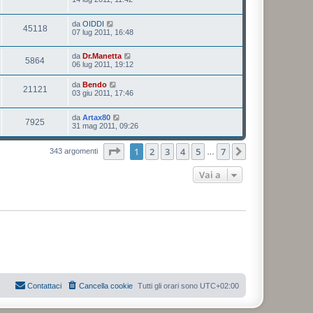
da
OIDDI
45118
07 lug 2011, 16:48
da
Dr.Manetta
5864
06 lug 2011, 19:12
da
Bendo
21121
03 giu 2011, 17:46
da
Artax80
7925
31 mag 2011, 09:26
Pagina
1
di
7
1
2
3
4
5
7
Prossimo
343 argomenti
…
Vai a
Contattaci
Cancella cookie
Tutti gli orari sono
UTC+02:00