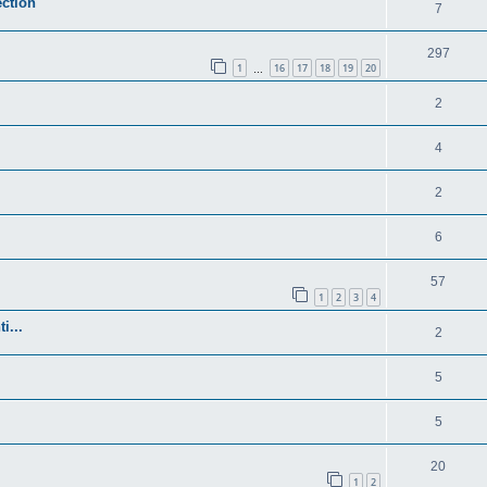
ection"
7
297
1
16
17
18
19
20
…
2
4
2
6
57
1
2
3
4
i...
2
5
5
20
1
2