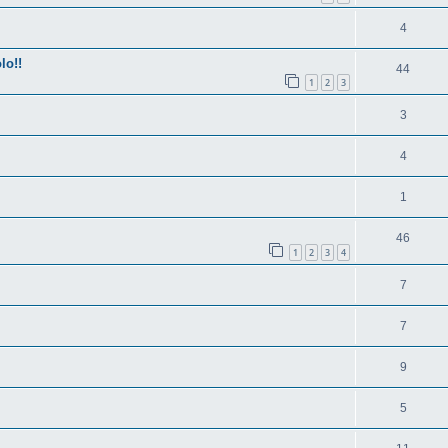
4
lo!!
44
1
2
3
3
4
1
46
1
2
3
4
7
7
9
5