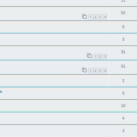
11
52
1
2
3
4
6
3
31
1
2
3
51
1
2
3
4
2
n
5
10
4
3