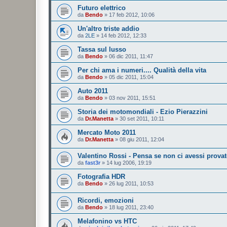
Futuro elettrico
da
Bendo
»
17 feb 2012, 10:06
Un'altro triste addio
da
2LE
»
14 feb 2012, 12:33
Tassa sul lusso
da
Bendo
»
06 dic 2011, 11:47
Per chi ama i numeri.... Qualità della vita
da
Bendo
»
05 dic 2011, 15:04
Auto 2011
da
Bendo
»
03 nov 2011, 15:51
Storia dei motomondiali - Ezio Pierazzini
da
Dr.Manetta
»
30 set 2011, 10:11
Mercato Moto 2011
da
Dr.Manetta
»
08 giu 2011, 12:04
Valentino Rossi - Pensa se non ci avessi prova
da
fast3r
»
14 lug 2006, 19:19
Fotografia HDR
da
Bendo
»
26 lug 2011, 10:53
Ricordi, emozioni
da
Bendo
»
18 lug 2011, 23:40
Melafonino vs HTC