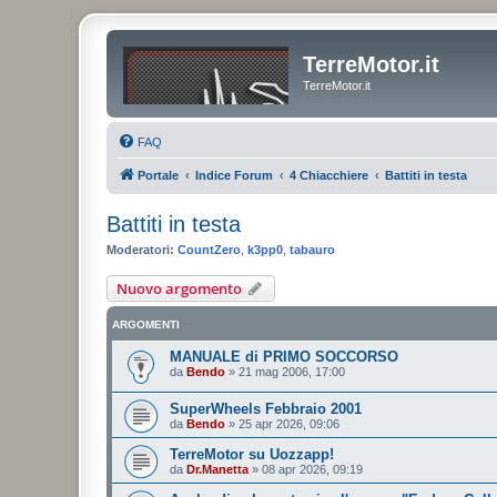
TerreMotor.it
TerreMotor.it
FAQ
Portale
Indice Forum
4 Chiacchiere
Battiti in testa
Battiti in testa
Moderatori:
CountZero
,
k3pp0
,
tabauro
Nuovo argomento
ARGOMENTI
MANUALE di PRIMO SOCCORSO
da
Bendo
»
21 mag 2006, 17:00
SuperWheels Febbraio 2001
da
Bendo
»
25 apr 2026, 09:06
TerreMotor su Uozzapp!
da
Dr.Manetta
»
08 apr 2026, 09:19