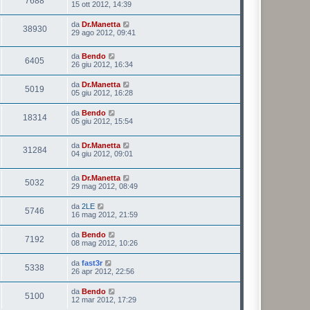
7688
15 ott 2012, 14:39
da
Dr.Manetta
38930
29 ago 2012, 09:41
da
Bendo
6405
26 giu 2012, 16:34
da
Dr.Manetta
5019
05 giu 2012, 16:28
da
Bendo
18314
05 giu 2012, 15:54
da
Dr.Manetta
31284
04 giu 2012, 09:01
da
Dr.Manetta
5032
29 mag 2012, 08:49
da
2LE
5746
16 mag 2012, 21:59
da
Bendo
7192
08 mag 2012, 10:26
da
fast3r
5338
26 apr 2012, 22:56
da
Bendo
5100
12 mar 2012, 17:29