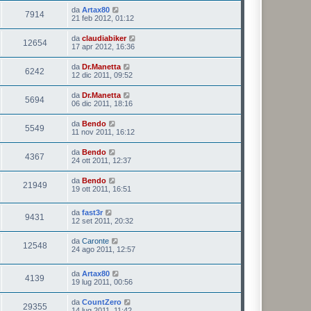
da
Artax80
7914
21 feb 2012, 01:12
da
claudiabiker
12654
17 apr 2012, 16:36
da
Dr.Manetta
6242
12 dic 2011, 09:52
da
Dr.Manetta
5694
06 dic 2011, 18:16
da
Bendo
5549
11 nov 2011, 16:12
da
Bendo
4367
24 ott 2011, 12:37
da
Bendo
21949
19 ott 2011, 16:51
da
fast3r
9431
12 set 2011, 20:32
da
Caronte
12548
24 ago 2011, 12:57
da
Artax80
4139
19 lug 2011, 00:56
da
CountZero
29355
14 lug 2011, 11:42