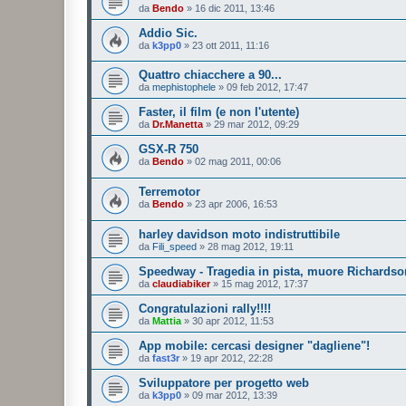
da
Bendo
»
16 dic 2011, 13:46
Addio Sic.
da
k3pp0
»
23 ott 2011, 11:16
Quattro chiacchere a 90...
da
mephistophele
»
09 feb 2012, 17:47
Faster, il film (e non l'utente)
da
Dr.Manetta
»
29 mar 2012, 09:29
GSX-R 750
da
Bendo
»
02 mag 2011, 00:06
Terremotor
da
Bendo
»
23 apr 2006, 16:53
harley davidson moto indistruttibile
da
Fili_speed
»
28 mag 2012, 19:11
Speedway - Tragedia in pista, muore Richardso
da
claudiabiker
»
15 mag 2012, 17:37
Congratulazioni rally!!!!
da
Mattia
»
30 apr 2012, 11:53
App mobile: cercasi designer "dagliene"!
da
fast3r
»
19 apr 2012, 22:28
Sviluppatore per progetto web
da
k3pp0
»
09 mar 2012, 13:39