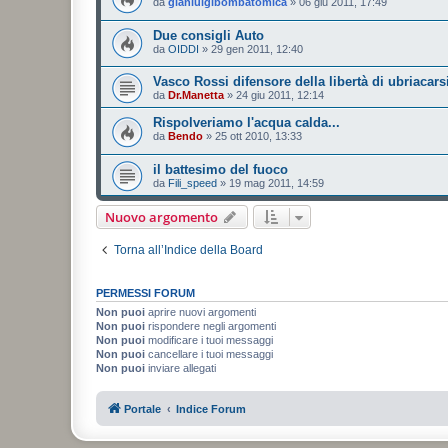
da
gianluigibombatomica
»
06 giu 2011, 17:49
Due consigli Auto
da
OIDDI
»
29 gen 2011, 12:40
Vasco Rossi difensore della libertà di ubriacars
da
Dr.Manetta
»
24 giu 2011, 12:14
Rispolveriamo l'acqua calda...
da
Bendo
»
25 ott 2010, 13:33
il battesimo del fuoco
da
Fili_speed
»
19 mag 2011, 14:59
Nuovo argomento
Torna all’Indice della Board
PERMESSI FORUM
Non puoi
aprire nuovi argomenti
Non puoi
rispondere negli argomenti
Non puoi
modificare i tuoi messaggi
Non puoi
cancellare i tuoi messaggi
Non puoi
inviare allegati
Portale
Indice Forum