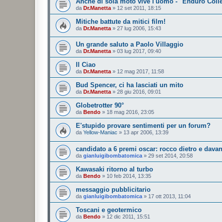
Anche di sola moto vive l'uomo - "Enduro Coll
da
Dr.Manetta
»
12 set 2011, 18:15
Mitiche battute da mitici film!
da
Dr.Manetta
»
27 lug 2006, 15:43
Un grande saluto a Paolo Villaggio
da
Dr.Manetta
»
03 lug 2017, 09:40
Il Ciao
da
Dr.Manetta
»
12 mag 2017, 11:58
Bud Spencer, ci ha lasciati un mito
da
Dr.Manetta
»
28 giu 2016, 09:01
Globetrotter 90°
da
Bendo
»
18 mag 2016, 23:05
E'stupido provare sentimenti per un forum?
da
Yellow-Maniac
»
13 apr 2006, 13:39
candidato a 6 premi oscar: rocco dietro e davant
da
gianluigibombatomica
»
29 set 2014, 20:58
Kawasaki ritorno al turbo
da
Bendo
»
10 feb 2014, 13:35
messaggio pubblicitario
da
gianluigibombatomica
»
17 ott 2013, 11:04
Toscani e geotermico
da
Bendo
»
12 dic 2011, 15:51