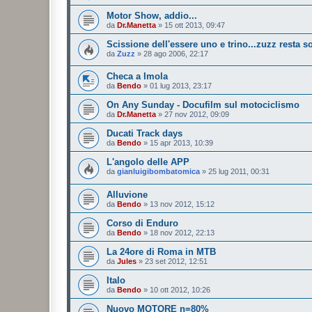
Motor Show, addio...
da
Dr.Manetta
»
15 ott 2013, 09:47
Scissione dell'essere uno e trino...zuzz resta so
da
Zuzz
»
28 ago 2006, 22:17
Checa a Imola
da
Bendo
»
01 lug 2013, 23:17
On Any Sunday - Docufilm sul motociclismo
da
Dr.Manetta
»
27 nov 2012, 09:09
Ducati Track days
da
Bendo
»
15 apr 2013, 10:39
L'angolo delle APP
da
gianluigibombatomica
»
25 lug 2011, 00:31
Alluvione
da
Bendo
»
13 nov 2012, 15:12
Corso di Enduro
da
Bendo
»
18 nov 2012, 22:13
La 24ore di Roma in MTB
da
Jules
»
23 set 2012, 12:51
Italo
da
Bendo
»
10 ott 2012, 10:26
Nuovo MOTORE n=80%