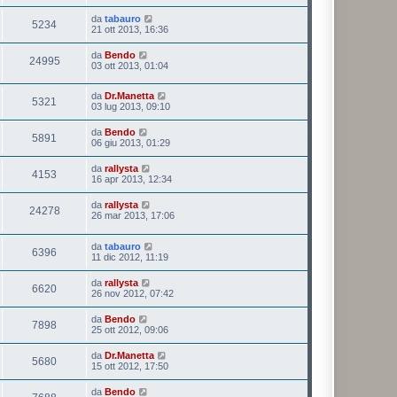
da
tabauro
5234
21 ott 2013, 16:36
da
Bendo
24995
03 ott 2013, 01:04
da
Dr.Manetta
5321
03 lug 2013, 09:10
da
Bendo
5891
06 giu 2013, 01:29
da
rallysta
4153
16 apr 2013, 12:34
da
rallysta
24278
26 mar 2013, 17:06
da
tabauro
6396
11 dic 2012, 11:19
da
rallysta
6620
26 nov 2012, 07:42
da
Bendo
7898
25 ott 2012, 09:06
da
Dr.Manetta
5680
15 ott 2012, 17:50
da
Bendo