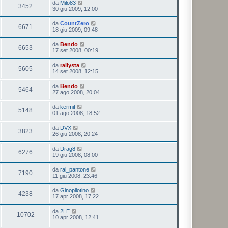
da
Milo83
3452
30 giu 2009, 12:00
da
CountZero
6671
18 giu 2009, 09:48
da
Bendo
6653
17 set 2008, 00:19
da
rallysta
5605
14 set 2008, 12:15
da
Bendo
5464
27 ago 2008, 20:04
da
kermit
5148
01 ago 2008, 18:52
da
DVX
3823
26 giu 2008, 20:24
da
Drag8
6276
19 giu 2008, 08:00
da
ral_pantone
7190
11 giu 2008, 23:46
da
Ginopilotino
4238
17 apr 2008, 17:22
da
2LE
10702
10 apr 2008, 12:41