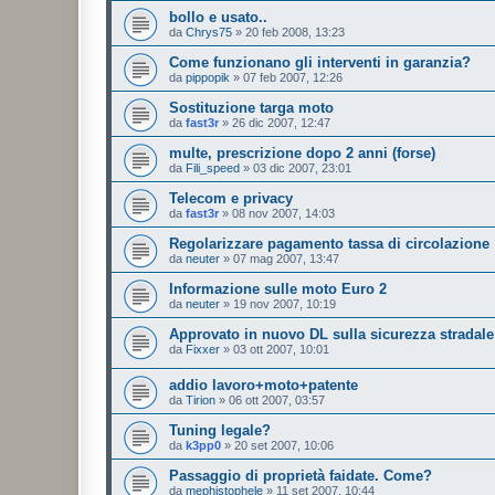
bollo e usato..
da
Chrys75
»
20 feb 2008, 13:23
Come funzionano gli interventi in garanzia?
da
pippopik
»
07 feb 2007, 12:26
Sostituzione targa moto
da
fast3r
»
26 dic 2007, 12:47
multe, prescrizione dopo 2 anni (forse)
da
Fili_speed
»
03 dic 2007, 23:01
Telecom e privacy
da
fast3r
»
08 nov 2007, 14:03
Regolarizzare pagamento tassa di circolazione
da
neuter
»
07 mag 2007, 13:47
Informazione sulle moto Euro 2
da
neuter
»
19 nov 2007, 10:19
Approvato in nuovo DL sulla sicurezza stradale
da
Fixxer
»
03 ott 2007, 10:01
addio lavoro+moto+patente
da
Tirion
»
06 ott 2007, 03:57
Tuning legale?
da
k3pp0
»
20 set 2007, 10:06
Passaggio di proprietà faidate. Come?
da
mephistophele
»
11 set 2007, 10:44