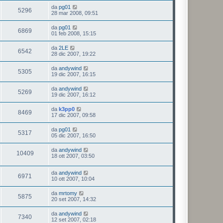
da
pg01
5296
28 mar 2008, 09:51
da
pg01
6869
01 feb 2008, 15:15
da
2LE
6542
28 dic 2007, 19:22
da
andywind
5305
19 dic 2007, 16:15
da
andywind
5269
19 dic 2007, 16:12
da
k3pp0
8469
17 dic 2007, 09:58
da
pg01
5317
05 dic 2007, 16:50
da
andywind
10409
18 ott 2007, 03:50
da
andywind
6971
10 ott 2007, 10:04
da
mrtomy
5875
20 set 2007, 14:32
da
andywind
7340
12 set 2007, 02:18