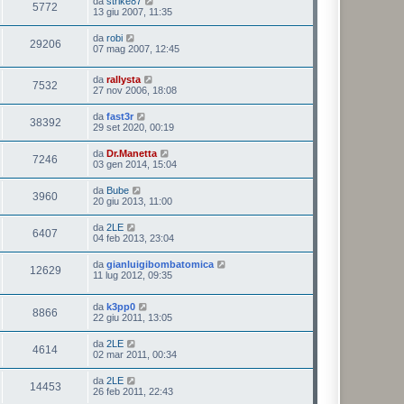
da
strike87
5772
13 giu 2007, 11:35
da
robi
29206
07 mag 2007, 12:45
da
rallysta
7532
27 nov 2006, 18:08
da
fast3r
38392
29 set 2020, 00:19
da
Dr.Manetta
7246
03 gen 2014, 15:04
da
Bube
3960
20 giu 2013, 11:00
da
2LE
6407
04 feb 2013, 23:04
da
gianluigibombatomica
12629
11 lug 2012, 09:35
da
k3pp0
8866
22 giu 2011, 13:05
da
2LE
4614
02 mar 2011, 00:34
da
2LE
14453
26 feb 2011, 22:43