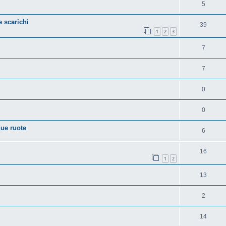
5
 scarichi
39
1
2
3
7
7
0
0
due ruote
6
16
1
2
13
2
14