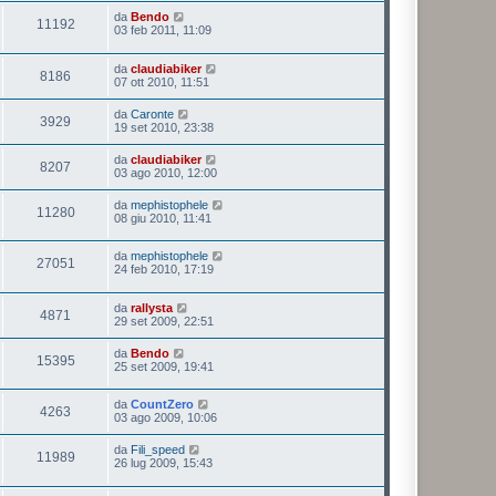
da
Bendo
11192
03 feb 2011, 11:09
da
claudiabiker
8186
07 ott 2010, 11:51
da
Caronte
3929
19 set 2010, 23:38
da
claudiabiker
8207
03 ago 2010, 12:00
da
mephistophele
11280
08 giu 2010, 11:41
da
mephistophele
27051
24 feb 2010, 17:19
da
rallysta
4871
29 set 2009, 22:51
da
Bendo
15395
25 set 2009, 19:41
da
CountZero
4263
03 ago 2009, 10:06
da
Fili_speed
11989
26 lug 2009, 15:43