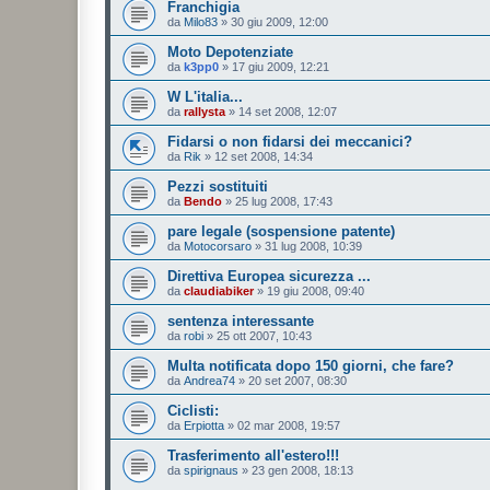
Franchigia
da
Milo83
»
30 giu 2009, 12:00
Moto Depotenziate
da
k3pp0
»
17 giu 2009, 12:21
W L'italia...
da
rallysta
»
14 set 2008, 12:07
Fidarsi o non fidarsi dei meccanici?
da
Rik
»
12 set 2008, 14:34
Pezzi sostituiti
da
Bendo
»
25 lug 2008, 17:43
pare legale (sospensione patente)
da
Motocorsaro
»
31 lug 2008, 10:39
Direttiva Europea sicurezza ...
da
claudiabiker
»
19 giu 2008, 09:40
sentenza interessante
da
robi
»
25 ott 2007, 10:43
Multa notificata dopo 150 giorni, che fare?
da
Andrea74
»
20 set 2007, 08:30
Ciclisti:
da
Erpiotta
»
02 mar 2008, 19:57
Trasferimento all'estero!!!
da
spirignaus
»
23 gen 2008, 18:13