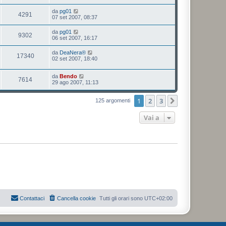
da
pg01
4291
07 set 2007, 08:37
da
pg01
9302
06 set 2007, 16:17
da
DeaNera®
17340
02 set 2007, 18:40
da
Bendo
7614
29 ago 2007, 11:13
1
2
3
Prossimo
125 argomenti
Vai a
Contattaci
Cancella cookie
Tutti gli orari sono
UTC+02:00