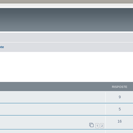
ote
RISPOSTE
9
5
16
1
2