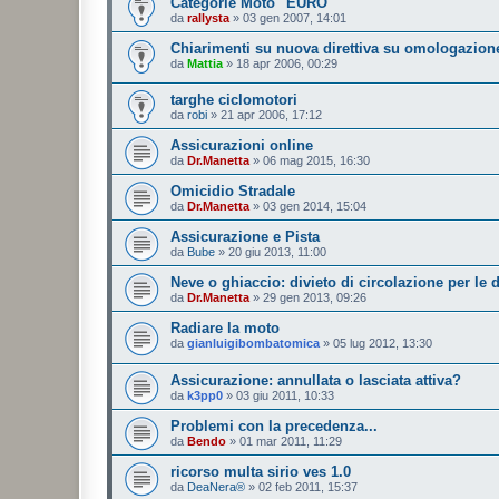
Categorie Moto "EURO"
da
rallysta
»
03 gen 2007, 14:01
Chiarimenti su nuova direttiva su omologazione
da
Mattia
»
18 apr 2006, 00:29
targhe ciclomotori
da
robi
»
21 apr 2006, 17:12
Assicurazioni online
da
Dr.Manetta
»
06 mag 2015, 16:30
Omicidio Stradale
da
Dr.Manetta
»
03 gen 2014, 15:04
Assicurazione e Pista
da
Bube
»
20 giu 2013, 11:00
Neve o ghiaccio: divieto di circolazione per le 
da
Dr.Manetta
»
29 gen 2013, 09:26
Radiare la moto
da
gianluigibombatomica
»
05 lug 2012, 13:30
Assicurazione: annullata o lasciata attiva?
da
k3pp0
»
03 giu 2011, 10:33
Problemi con la precedenza...
da
Bendo
»
01 mar 2011, 11:29
ricorso multa sirio ves 1.0
da
DeaNera®
»
02 feb 2011, 15:37