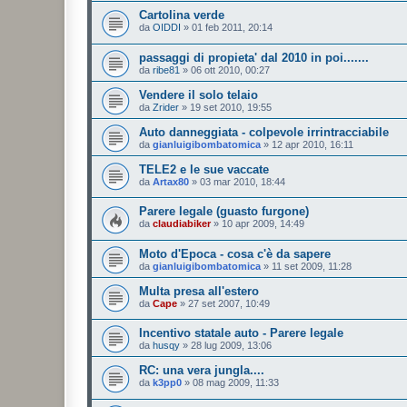
Cartolina verde
da
OIDDI
»
01 feb 2011, 20:14
passaggi di propieta' dal 2010 in poi.......
da
ribe81
»
06 ott 2010, 00:27
Vendere il solo telaio
da
Zrider
»
19 set 2010, 19:55
Auto danneggiata - colpevole irrintracciabile
da
gianluigibombatomica
»
12 apr 2010, 16:11
TELE2 e le sue vaccate
da
Artax80
»
03 mar 2010, 18:44
Parere legale (guasto furgone)
da
claudiabiker
»
10 apr 2009, 14:49
Moto d'Epoca - cosa c'è da sapere
da
gianluigibombatomica
»
11 set 2009, 11:28
Multa presa all'estero
da
Cape
»
27 set 2007, 10:49
Incentivo statale auto - Parere legale
da
husqy
»
28 lug 2009, 13:06
RC: una vera jungla....
da
k3pp0
»
08 mag 2009, 11:33