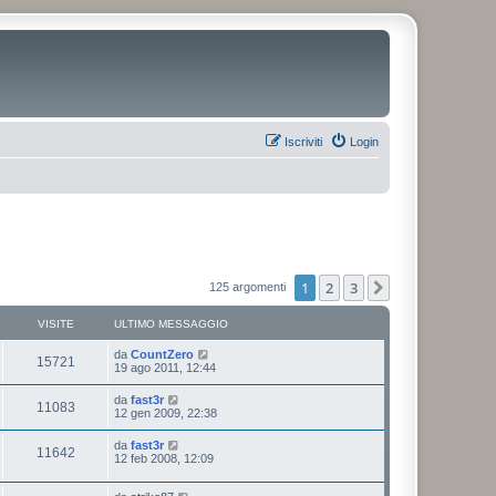
Iscriviti
Login
1
2
3
Prossimo
125 argomenti
VISITE
ULTIMO MESSAGGIO
da
CountZero
15721
19 ago 2011, 12:44
da
fast3r
11083
12 gen 2009, 22:38
da
fast3r
11642
12 feb 2008, 12:09