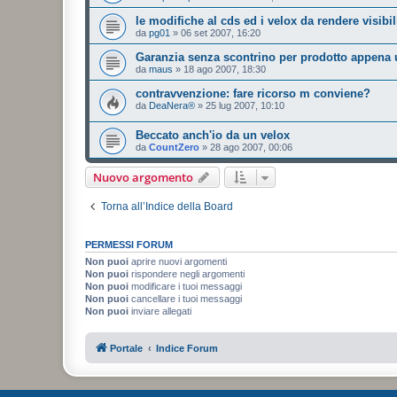
le modifiche al cds ed i velox da rendere visibil
da
pg01
»
06 set 2007, 16:20
Garanzia senza scontrino per prodotto appena u
da
maus
»
18 ago 2007, 18:30
contravvenzione: fare ricorso m conviene?
da
DeaNera®
»
25 lug 2007, 10:10
Beccato anch'io da un velox
da
CountZero
»
28 ago 2007, 00:06
Nuovo argomento
Torna all’Indice della Board
PERMESSI FORUM
Non puoi
aprire nuovi argomenti
Non puoi
rispondere negli argomenti
Non puoi
modificare i tuoi messaggi
Non puoi
cancellare i tuoi messaggi
Non puoi
inviare allegati
Portale
Indice Forum