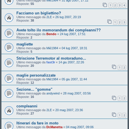
Ultimo messaggio da
Miè1984
«
31 ago 2007, 17:12
Risposte:
55
1
2
3
4
Facciamo un bigliettino?
Ultimo messaggio da
2LE
«
26 lug 2007, 20:19
Risposte:
38
1
2
3
Avete tolto ilo memorandum dei compleanni??
Ultimo messaggio da
Bendo
«
24 lug 2007, 17:51
Risposte:
2
magliette
Ultimo messaggio da
Miè1984
«
04 lug 2007, 18:31
Risposte:
5
Striscione Terremotor al motoraduno...
Ultimo messaggio da
fast3r
«
14 giu 2007, 22:26
Risposte:
20
1
2
maglie personalizzate
Ultimo messaggio da
Miè1984
«
05 giu 2007, 11:44
Risposte:
12
Sezione... "gomme"
Ultimo messaggio da
andywind
«
28 mag 2007, 03:56
Risposte:
16
1
2
compleanni
Ultimo messaggio da
2LE
«
20 mag 2007, 23:36
Risposte:
27
1
2
Itinerari da fare in moto
Ultimo messaggio da
Dr.Manetta
«
04 mag 2007, 09:06