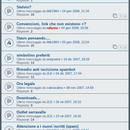
Risposte:
1
Stelvio?
Ultimo messaggio da
Miè1984
«
24 gen 2008, 21:34
Risposte:
16
1
2
Convenzioni, link che non esistono +?
Ultimo messaggio da
rallysta
«
04 gen 2008, 20:56
Risposte:
2
Stavo pensando....
Ultimo messaggio da
Miè1984
«
03 gen 2008, 12:04
Risposte:
25
1
2
simbolino preferiti
Ultimo messaggio da
andywind
«
19 dic 2007, 18:28
Risposte:
14
Rimedio anti iscrizione spambot
Ultimo messaggio da
2LE
«
04 dic 2007, 17:44
Risposte:
12
Ora legale
Ultimo messaggio da
cabracabra
«
08 nov 2007, 14:59
Risposte:
6
Downloads...
Ultimo messaggio da
2LE
«
26 ott 2007, 19:10
Risposte:
9
Outlet serravalle
Ultimo messaggio da
2LE
«
23 ott 2007, 19:26
Risposte:
14
Attenzione a i nuovi iscritti (spam)