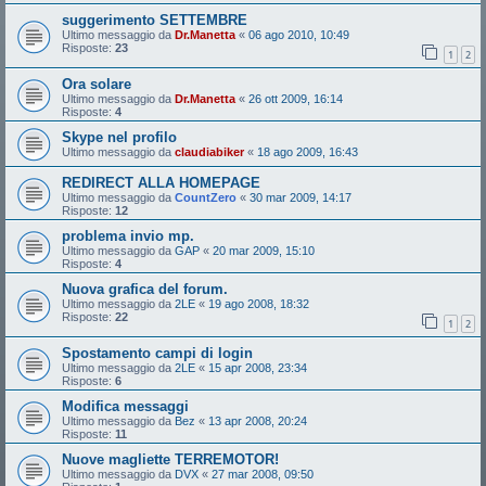
suggerimento SETTEMBRE
Ultimo messaggio da
Dr.Manetta
«
06 ago 2010, 10:49
Risposte:
23
1
2
Ora solare
Ultimo messaggio da
Dr.Manetta
«
26 ott 2009, 16:14
Risposte:
4
Skype nel profilo
Ultimo messaggio da
claudiabiker
«
18 ago 2009, 16:43
REDIRECT ALLA HOMEPAGE
Ultimo messaggio da
CountZero
«
30 mar 2009, 14:17
Risposte:
12
problema invio mp.
Ultimo messaggio da
GAP
«
20 mar 2009, 15:10
Risposte:
4
Nuova grafica del forum.
Ultimo messaggio da
2LE
«
19 ago 2008, 18:32
Risposte:
22
1
2
Spostamento campi di login
Ultimo messaggio da
2LE
«
15 apr 2008, 23:34
Risposte:
6
Modifica messaggi
Ultimo messaggio da
Bez
«
13 apr 2008, 20:24
Risposte:
11
Nuove magliette TERREMOTOR!
Ultimo messaggio da
DVX
«
27 mar 2008, 09:50