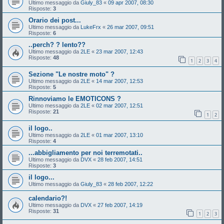
Ultimo messaggio da
Giuly_83
«
09 apr 2007, 08:30
Risposte:
3
Orario dei post...
Ultimo messaggio da
LukeFrx
«
26 mar 2007, 09:51
Risposte:
6
..perch? ? lento??
Ultimo messaggio da
2LE
«
23 mar 2007, 12:43
Risposte:
48
1
2
3
4
Sezione "Le nostre moto" ?
Ultimo messaggio da
2LE
«
14 mar 2007, 12:53
Risposte:
5
Rinnoviamo le EMOTICONS ?
Ultimo messaggio da
2LE
«
02 mar 2007, 12:51
Risposte:
21
1
2
il logo..
Ultimo messaggio da
2LE
«
01 mar 2007, 13:10
Risposte:
4
...abbigliamento per noi terremotati..
Ultimo messaggio da
DVX
«
28 feb 2007, 14:51
Risposte:
3
il logo...
Ultimo messaggio da
Giuly_83
«
28 feb 2007, 12:22
calendario?!
Ultimo messaggio da
DVX
«
27 feb 2007, 14:19
Risposte:
31
1
2
3