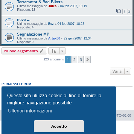
Terremotor & Bad Bikers
Ultimo messaggio da
Jules
«
04 feb 2007, 19:19
Risposte:
18
1
2
neve ...
Ultimo messaggio da
Bez
«
04 feb 2007, 10:27
Risposte:
4
Segnalazione MP
Ultimo messaggio da
Artax80
«
29 gen 2007, 12:34
Risposte:
9
Nuovo argomento
1
2
3
Prossimo
123 argomenti
Vai a
PERMESSI FORUM
Non puoi
aprire nuovi argomenti
Non puoi
rispondere negli argomenti
Questo sito utilizza cookie al fine di fornire la
Non puoi
modificare i tuoi messaggi
migliore navigazione possibile
Non puoi
cancellare i tuoi messaggi
Non puoi
inviare allegati
Ulteriori informazioni
Portale
Indice Forum
Tutti gli orari sono
UTC+02:00
Accetto
Creato da
phpBB
® Forum Software © phpBB Limited
Traduzione Italiana
phpBB-Italia.it