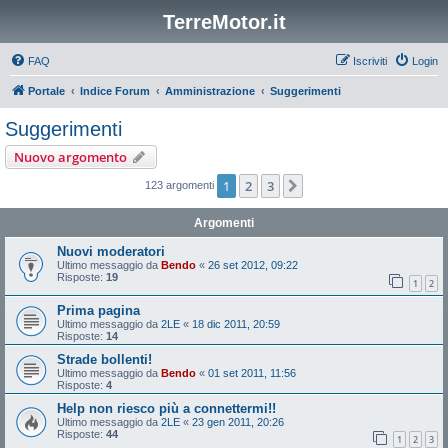
TerreMotor.it
FAQ
Iscriviti
Login
Portale
Indice Forum
Amministrazione
Suggerimenti
Suggerimenti
Nuovo argomento
1
2
3
Prossimo
123 argomenti
Argomenti
Nuovi moderatori
Ultimo messaggio da
Bendo
«
26 set 2012, 09:22
Risposte:
19
1
2
Prima pagina
Ultimo messaggio da
2LE
«
18 dic 2011, 20:59
Risposte:
14
Strade bollenti!
Ultimo messaggio da
Bendo
«
01 set 2011, 11:56
Risposte:
4
Help non riesco più a connettermi!!
Ultimo messaggio da
2LE
«
23 gen 2011, 20:26
Risposte:
44
1
2
3