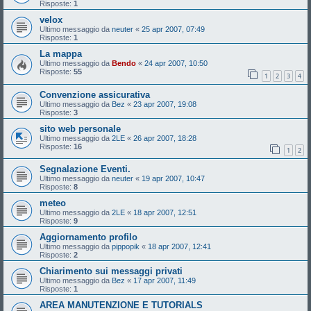
Risposte:
1
velox
Ultimo messaggio da
neuter
«
25 apr 2007, 07:49
Risposte:
1
La mappa
Ultimo messaggio da
Bendo
«
24 apr 2007, 10:50
Risposte:
55
1
2
3
4
Convenzione assicurativa
Ultimo messaggio da
Bez
«
23 apr 2007, 19:08
Risposte:
3
sito web personale
Ultimo messaggio da
2LE
«
26 apr 2007, 18:28
Risposte:
16
1
2
Segnalazione Eventi.
Ultimo messaggio da
neuter
«
19 apr 2007, 10:47
Risposte:
8
meteo
Ultimo messaggio da
2LE
«
18 apr 2007, 12:51
Risposte:
9
Aggiornamento profilo
Ultimo messaggio da
pippopik
«
18 apr 2007, 12:41
Risposte:
2
Chiarimento sui messaggi privati
Ultimo messaggio da
Bez
«
17 apr 2007, 11:49
Risposte:
1
AREA MANUTENZIONE E TUTORIALS