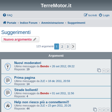
TerreMotor.it
FAQ
Iscriviti
Login
Portale
Indice Forum
Amministrazione
Suggerimenti
Suggerimenti
Nuovo argomento
1
2
3
Prossimo
123 argomenti
Argomenti
Nuovi moderatori
Ultimo messaggio da
Bendo
«
26 set 2012, 09:22
Risposte:
19
1
2
Prima pagina
Ultimo messaggio da
2LE
«
18 dic 2011, 20:59
Risposte:
14
Strade bollenti!
Ultimo messaggio da
Bendo
«
01 set 2011, 11:56
Risposte:
4
Help non riesco più a connettermi!!
Ultimo messaggio da
2LE
«
23 gen 2011, 20:26
Risposte:
44
1
2
3