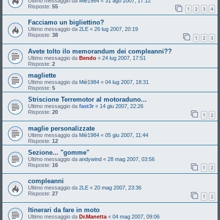
Ultimo messaggio da
Miè1984
«
31 ago 2007, 17:12
Risposte:
55
1
2
3
4
Facciamo un bigliettino?
Ultimo messaggio da
2LE
«
26 lug 2007, 20:19
Risposte:
38
1
2
3
Avete tolto ilo memorandum dei compleanni??
Ultimo messaggio da
Bendo
«
24 lug 2007, 17:51
Risposte:
2
magliette
Ultimo messaggio da
Miè1984
«
04 lug 2007, 18:31
Risposte:
5
Striscione Terremotor al motoraduno...
Ultimo messaggio da
fast3r
«
14 giu 2007, 22:26
Risposte:
20
1
2
maglie personalizzate
Ultimo messaggio da
Miè1984
«
05 giu 2007, 11:44
Risposte:
12
Sezione... "gomme"
Ultimo messaggio da
andywind
«
28 mag 2007, 03:56
Risposte:
16
1
2
compleanni
Ultimo messaggio da
2LE
«
20 mag 2007, 23:36
Risposte:
27
1
2
Itinerari da fare in moto
Ultimo messaggio da
Dr.Manetta
«
04 mag 2007, 09:06