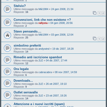
Risposte:
1
Stelvio?
Ultimo messaggio da
Miè1984
«
24 gen 2008, 21:34
Risposte:
16
1
2
Convenzioni, link che non esistono +?
Ultimo messaggio da
rallysta
«
04 gen 2008, 20:56
Risposte:
2
Stavo pensando....
Ultimo messaggio da
Miè1984
«
03 gen 2008, 12:04
Risposte:
25
1
2
simbolino preferiti
Ultimo messaggio da
andywind
«
19 dic 2007, 18:28
Risposte:
14
Rimedio anti iscrizione spambot
Ultimo messaggio da
2LE
«
04 dic 2007, 17:44
Risposte:
12
Ora legale
Ultimo messaggio da
cabracabra
«
08 nov 2007, 14:59
Risposte:
6
Downloads...
Ultimo messaggio da
2LE
«
26 ott 2007, 19:10
Risposte:
9
Outlet serravalle
Ultimo messaggio da
2LE
«
23 ott 2007, 19:26
Risposte:
14
Attenzione a i nuovi iscritti (spam)