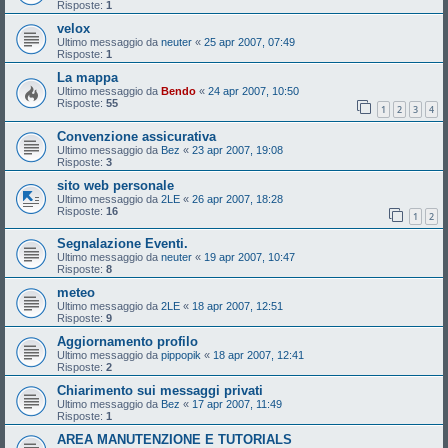
Risposte:
1
velox
Ultimo messaggio da
neuter
«
25 apr 2007, 07:49
Risposte:
1
La mappa
Ultimo messaggio da
Bendo
«
24 apr 2007, 10:50
Risposte:
55
1
2
3
4
Convenzione assicurativa
Ultimo messaggio da
Bez
«
23 apr 2007, 19:08
Risposte:
3
sito web personale
Ultimo messaggio da
2LE
«
26 apr 2007, 18:28
Risposte:
16
1
2
Segnalazione Eventi.
Ultimo messaggio da
neuter
«
19 apr 2007, 10:47
Risposte:
8
meteo
Ultimo messaggio da
2LE
«
18 apr 2007, 12:51
Risposte:
9
Aggiornamento profilo
Ultimo messaggio da
pippopik
«
18 apr 2007, 12:41
Risposte:
2
Chiarimento sui messaggi privati
Ultimo messaggio da
Bez
«
17 apr 2007, 11:49
Risposte:
1
AREA MANUTENZIONE E TUTORIALS