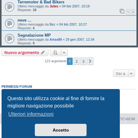
Terremotor & Bad Bikers
Ultimo messaggio da
Jules
«
04 feb 2007, 19:19
Risposte:
18
1
2
neve ...
Ultimo messaggio da
Bez
«
04 feb 2007, 10:27
Risposte:
4
Segnalazione MP
Ultimo messaggio da
Artax80
«
29 gen 2007, 12:34
Risposte:
9
Nuovo argomento
1
2
3
Prossimo
123 argomenti
Vai a
PERMESSI FORUM
Non puoi
aprire nuovi argomenti
Non puoi
rispondere negli argomenti
Questo sito utilizza cookie al fine di fornire la
Non puoi
modificare i tuoi messaggi
migliore navigazione possibile
Non puoi
cancellare i tuoi messaggi
Non puoi
inviare allegati
Ulteriori informazioni
Portale
Indice Forum
Tutti gli orari sono
UTC+02:00
Accetto
Creato da
phpBB
® Forum Software © phpBB Limited
Traduzione Italiana
phpBB-Italia.it