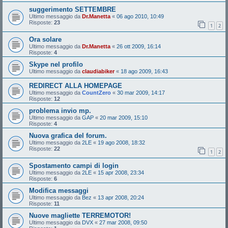
suggerimento SETTEMBRE
Ultimo messaggio da
Dr.Manetta
«
06 ago 2010, 10:49
Risposte:
23
1
2
Ora solare
Ultimo messaggio da
Dr.Manetta
«
26 ott 2009, 16:14
Risposte:
4
Skype nel profilo
Ultimo messaggio da
claudiabiker
«
18 ago 2009, 16:43
REDIRECT ALLA HOMEPAGE
Ultimo messaggio da
CountZero
«
30 mar 2009, 14:17
Risposte:
12
problema invio mp.
Ultimo messaggio da
GAP
«
20 mar 2009, 15:10
Risposte:
4
Nuova grafica del forum.
Ultimo messaggio da
2LE
«
19 ago 2008, 18:32
Risposte:
22
1
2
Spostamento campi di login
Ultimo messaggio da
2LE
«
15 apr 2008, 23:34
Risposte:
6
Modifica messaggi
Ultimo messaggio da
Bez
«
13 apr 2008, 20:24
Risposte:
11
Nuove magliette TERREMOTOR!
Ultimo messaggio da
DVX
«
27 mar 2008, 09:50