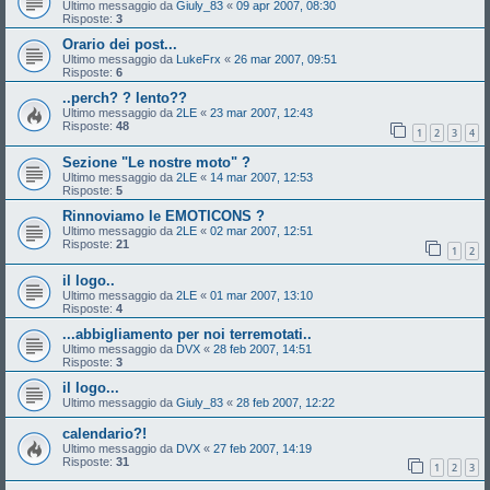
Ultimo messaggio da
Giuly_83
«
09 apr 2007, 08:30
Risposte:
3
Orario dei post...
Ultimo messaggio da
LukeFrx
«
26 mar 2007, 09:51
Risposte:
6
..perch? ? lento??
Ultimo messaggio da
2LE
«
23 mar 2007, 12:43
Risposte:
48
1
2
3
4
Sezione "Le nostre moto" ?
Ultimo messaggio da
2LE
«
14 mar 2007, 12:53
Risposte:
5
Rinnoviamo le EMOTICONS ?
Ultimo messaggio da
2LE
«
02 mar 2007, 12:51
Risposte:
21
1
2
il logo..
Ultimo messaggio da
2LE
«
01 mar 2007, 13:10
Risposte:
4
...abbigliamento per noi terremotati..
Ultimo messaggio da
DVX
«
28 feb 2007, 14:51
Risposte:
3
il logo...
Ultimo messaggio da
Giuly_83
«
28 feb 2007, 12:22
calendario?!
Ultimo messaggio da
DVX
«
27 feb 2007, 14:19
Risposte:
31
1
2
3