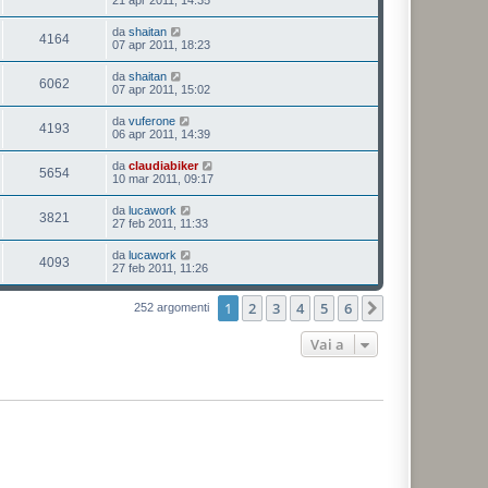
da
shaitan
4164
07 apr 2011, 18:23
da
shaitan
6062
07 apr 2011, 15:02
da
vuferone
4193
06 apr 2011, 14:39
da
claudiabiker
5654
10 mar 2011, 09:17
da
lucawork
3821
27 feb 2011, 11:33
da
lucawork
4093
27 feb 2011, 11:26
1
2
3
4
5
6
Prossimo
252 argomenti
Vai a