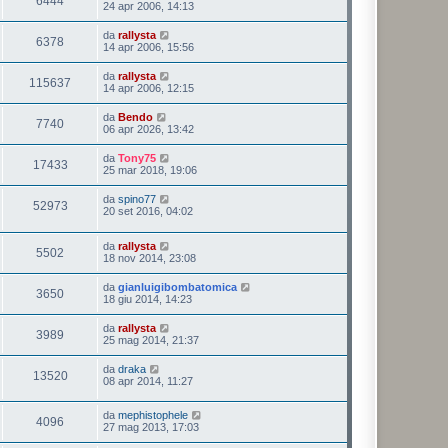
6444
24 apr 2006, 14:13
da
rallysta
6378
14 apr 2006, 15:56
da
rallysta
115637
14 apr 2006, 12:15
da
Bendo
7740
06 apr 2026, 13:42
da
Tony75
17433
25 mar 2018, 19:06
da
spino77
52973
20 set 2016, 04:02
da
rallysta
5502
18 nov 2014, 23:08
da
gianluigibombatomica
3650
18 giu 2014, 14:23
da
rallysta
3989
25 mag 2014, 21:37
da
draka
13520
08 apr 2014, 11:27
da
mephistophele
4096
27 mag 2013, 17:03