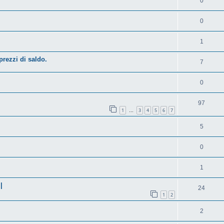
0
0
1
rezzi di saldo.
7
0
97
1
3
4
5
6
7
…
5
0
1
|
24
1
2
2