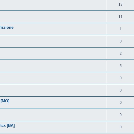
13
11
frizione
1
0
2
5
0
0
 [MO]
0
9
tcx [BA]
0