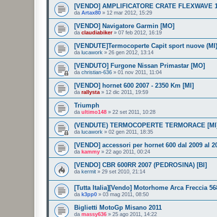
[VENDO] AMPLIFICATORE CRATE FLEXWAVE 120
da
Artax80
»
12 mar 2012, 15:29
[VENDO] Navigatore Garmin [MO]
da
claudiabiker
»
07 feb 2012, 16:19
[VENDUTE]Termocoperte Capit sport nuove (MI
da
lucawork
»
26 gen 2012, 13:14
[VENDUTO] Furgone Nissan Primastar [MO]
da
christian-636
»
01 nov 2011, 11:04
[VENDO] hornet 600 2007 - 2350 Km [MI]
da
rallysta
»
12 dic 2011, 19:59
Triumph
da
ultimo148
»
22 set 2011, 10:28
(VENDUTE) TERMOCOPERTE TERMORACE [MI
da
lucawork
»
02 gen 2011, 18:35
[VENDO] accessori per hornet 600 dal 2009 al 2
da
kammy
»
22 ago 2011, 00:24
[VENDO] CBR 600RR 2007 (PEDROSINA) [BI]
da
kermit
»
29 set 2010, 21:14
[Tutta Italia][Vendo] Motorhome Arca Freccia 56
da
k3pp0
»
03 mag 2011, 08:50
Biglietti MotoGp Misano 2011
da
massy636
»
25 ago 2011, 14:22