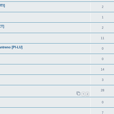
TI]
2
1
CT]
2
11
ntreno [PI-LU]
0
0
14
3
28
1
2
0
7