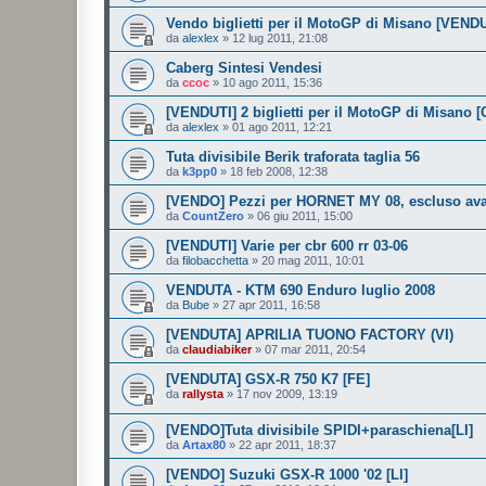
Vendo biglietti per il MotoGP di Misano [VENDU
da
alexlex
»
12 lug 2011, 21:08
Caberg Sintesi Vendesi
da
ccoc
»
10 ago 2011, 15:36
[VENDUTI] 2 biglietti per il MotoGP di Misano [
da
alexlex
»
01 ago 2011, 12:21
Tuta divisibile Berik traforata taglia 56
da
k3pp0
»
18 feb 2008, 12:38
[VENDO] Pezzi per HORNET MY 08, escluso ava
da
CountZero
»
06 giu 2011, 15:00
[VENDUTI] Varie per cbr 600 rr 03-06
da
filobacchetta
»
20 mag 2011, 10:01
VENDUTA - KTM 690 Enduro luglio 2008
da
Bube
»
27 apr 2011, 16:58
[VENDUTA] APRILIA TUONO FACTORY (VI)
da
claudiabiker
»
07 mar 2011, 20:54
[VENDUTA] GSX-R 750 K7 [FE]
da
rallysta
»
17 nov 2009, 13:19
[VENDO]Tuta divisibile SPIDI+paraschiena[LI]
da
Artax80
»
22 apr 2011, 18:37
[VENDO] Suzuki GSX-R 1000 '02 [LI]