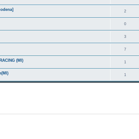
odena]
2
0
3
7
RACING (MI)
1
n(MI)
1