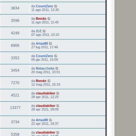
da
CountZero
3834
11 ago 2011, 12:30
da
Bendo
3596
11 ago 2011, 11:45
da
2LE
4248
07 ago 2011, 10:10
da
Artax80
6906
27 lug 2011, 17:46
da
CountZero
3352
06 giu 2011, 15:00
da
filobacchetta
3454
20 mag 2011, 10:01
da
Bendo
7270
12 mag 2011, 15:19
da
claudiabiker
4521
28 apr 2011, 12:25
da
claudiabiker
13377
28 apr 2011, 09:09
da
Artax80
3734
22 apr 2011, 18:37
da
claudiabiker
5358
21 apr 2011, 14:35