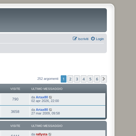
Iscriviti
Login
1
2
3
4
5
6
Prossimo
252 argomenti
VISITE
ULTIMO MESSAGGIO
da
Artax80
790
02 apr 2026, 22:00
da
Artax80
3658
27 mar 2009, 09:58
VISITE
ULTIMO MESSAGGIO
da
rallysta