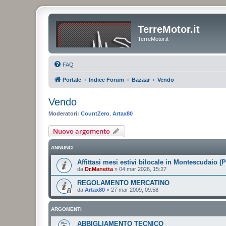
TerreMotor.it
TerreMotor.it
FAQ
Portale
Indice Forum
Bazaar
Vendo
Vendo
Moderatori:
CountZero
,
Artax80
Nuovo argomento
ANNUNCI
Affittasi mesi estivi bilocale in Montescudaio (P
da
Dr.Manetta
»
04 mar 2026, 15:27
REGOLAMENTO MERCATINO
da
Artax80
»
27 mar 2009, 09:58
ARGOMENTI
ABBIGLIAMENTO TECNICO