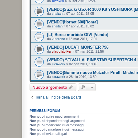
da
Artax80
»
07 set 2010, 12:24
[VENDO]Suzuki GSX-R 1000 K8 YOSHIMURA [M
da
shaitan
»
07 apr 2011, 15:05
[VENDO]Hornet 600[Roma]
da
shaitan
»
07 apr 2011, 15:02
[LI] Borse morbide GIVI [Vendo]
da
vuferone
»
18 mar 2011, 17:04
[VENDO] DUCATI MONSTER 796
da
claudiabiker
»
07 mar 2011, 21:56
(VENDO) STIVALI ALPINESTAR SUPERTECH 4 
da
lucawork
»
02 gen 2011, 19:49
[VENDO]Gomme nuove Metzeler Pirelli Micheli
da
lucawork
»
28 dic 2010, 13:50
Nuovo argomento
Torna all’Indice della Board
PERMESSI FORUM
Non puoi
aprire nuovi argomenti
Non puoi
rispondere negli argomenti
Non puoi
modificare i tuoi messaggi
Non puoi
cancellare i tuoi messaggi
Non puoi
inviare allegati