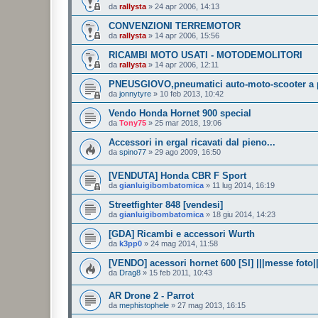
da
rallysta
»
24 apr 2006, 14:13
CONVENZIONI TERREMOTOR
da
rallysta
»
14 apr 2006, 15:56
RICAMBI MOTO USATI - MOTODEMOLITORI
da
rallysta
»
14 apr 2006, 12:11
PNEUSGIOVO,pneumatici auto-moto-scooter a p
da
jonnytyre
»
10 feb 2013, 10:42
Vendo Honda Hornet 900 special
da
Tony75
»
25 mar 2018, 19:06
Accessori in ergal ricavati dal pieno...
da
spino77
»
29 ago 2009, 16:50
[VENDUTA] Honda CBR F Sport
da
gianluigibombatomica
»
11 lug 2014, 16:19
Streetfighter 848 [vendesi]
da
gianluigibombatomica
»
18 giu 2014, 14:23
[GDA] Ricambi e accessori Wurth
da
k3pp0
»
24 mag 2014, 11:58
[VENDO] acessori hornet 600 [SI] |||messe foto||
da
Drag8
»
15 feb 2011, 10:43
AR Drone 2 - Parrot
da
mephistophele
»
27 mag 2013, 16:15