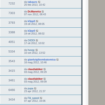
da
tabauro
7232
25 feb 2013, 10:42
da
Dr.Manetta
7303
07 nov 2012, 08:43
da
k3pp0
3793
19 ott 2012, 08:05
da
k3pp0
3388
19 ott 2012, 08:02
da
OIDDI
4051
17 ott 2012, 10:02
da
husqy
5334
10 set 2012, 13:52
da
gianluigibombatomica
3543
16 mag 2012, 10:46
da
claudiabiker
3415
03 mag 2012, 09:29
da
claudiabiker
3461
03 mag 2012, 09:09
da
pupa
6466
23 apr 2012, 21:37
da
Fili_speed
3434
07 apr 2012, 16:06