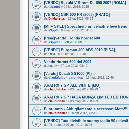
[VENDO] Suzuki V-Strom DL 650 2007 [ROMA]
da
tabauro
»
04 feb 2013, 10:58
[VENDO] CBR 600 RR (2008) [PRATO]
da
Dr.Manetta
»
17 ott 2012, 08:53
[MI + SPED] Specchietti universali e leve freno 
da
k3pp0
»
03 mar 2012, 22:34
[Pisa][vendo] Honda hornet 600
da
k3pp0
»
19 ott 2012, 08:02
[VENDO] Burgman 400 ABS 2010 [PISA]
da
OIDDI
»
16 ott 2012, 12:49
Vendo Hornet 600 del 2004
da
husqy
»
27 ago 2012, 08:49
[Vendo] Ducati SS1000 (PI)
da
gianluigibombatomica
»
16 mag 2012, 10:46
ARAI RX 7 GP ALL WHITE [MO]
da
claudiabiker
»
03 mag 2012, 09:29
ARAI RX 7 GP HAGA MONZA LIMITED EDITION
da
claudiabiker
»
03 mag 2012, 09:09
Fuori tutto - Abbigliamento e accessori Moto!!!!
da
claudiabiker
»
18 apr 2012, 14:38
[VENDO] Tuta divisibile suomy taglia 50+stivali 
da
Fili_speed
»
07 apr 2012, 16:06