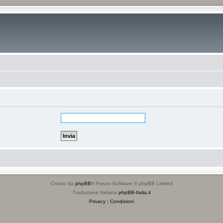
Creato da
phpBB
® Forum Software © phpBB Limited
Traduzione Italiana
phpBB-Italia.it
Privacy
|
Condizioni