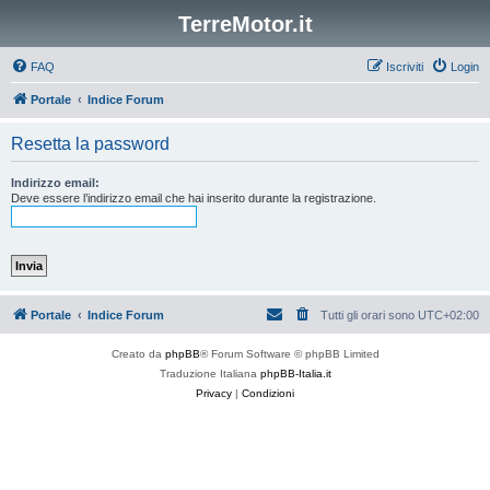
TerreMotor.it
FAQ
Iscriviti
Login
Portale
Indice Forum
Resetta la password
Indirizzo email:
Deve essere l’indirizzo email che hai inserito durante la registrazione.
Portale
Indice Forum
Tutti gli orari sono
UTC+02:00
Creato da
phpBB
® Forum Software © phpBB Limited
Traduzione Italiana
phpBB-Italia.it
Privacy
|
Condizioni