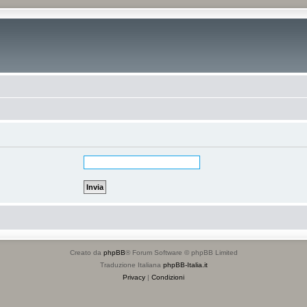
Creato da
phpBB
® Forum Software © phpBB Limited
Traduzione Italiana
phpBB-Italia.it
Privacy
|
Condizioni