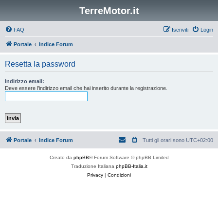
TerreMotor.it
FAQ
Iscriviti
Login
Portale
Indice Forum
Resetta la password
Indirizzo email:
Deve essere l’indirizzo email che hai inserito durante la registrazione.
Portale
Indice Forum
Tutti gli orari sono
UTC+02:00
Creato da
phpBB
® Forum Software © phpBB Limited
Traduzione Italiana
phpBB-Italia.it
Privacy
|
Condizioni