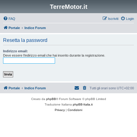
TerreMotor.it
FAQ
Iscriviti
Login
Portale
Indice Forum
Resetta la password
Indirizzo email:
Deve essere l’indirizzo email che hai inserito durante la registrazione.
Portale
Indice Forum
Tutti gli orari sono
UTC+02:00
Creato da
phpBB
® Forum Software © phpBB Limited
Traduzione Italiana
phpBB-Italia.it
Privacy
|
Condizioni