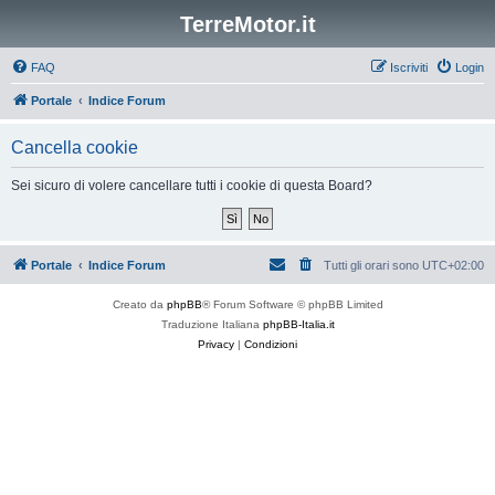
TerreMotor.it
FAQ
Iscriviti
Login
Portale
Indice Forum
Cancella cookie
Sei sicuro di volere cancellare tutti i cookie di questa Board?
Portale
Indice Forum
Tutti gli orari sono
UTC+02:00
Creato da
phpBB
® Forum Software © phpBB Limited
Traduzione Italiana
phpBB-Italia.it
Privacy
|
Condizioni